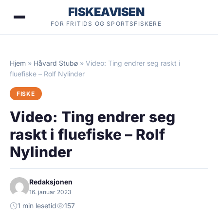
Hopp
FISKEAVISEN
til
FOR FRITIDS OG SPORTSFISKERE
innhold
Hjem
»
Håvard Stubø
»
Video: Ting endrer seg raskt i
fluefiske – Rolf Nylinder
FISKE
Video: Ting endrer seg
raskt i fluefiske – Rolf
Nylinder
Redaksjonen
16. januar 2023
1 min lesetid
157