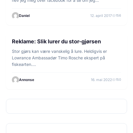
hev jeg meg over facebook for å se om jeg…
Daniel
12. april 2017
156
7 min lesetid
ANNONSØRINNHOLD
Reklame: Slik lurer du stor-gjørsen
Stor gjørs kan være vanskelig å lure. Heldigvis er
Lowrance Ambassadør Timo Rosche ekspert på
fiskearten.…
Annonse
16. mai 2022
150