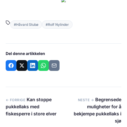
#Håvard Stubø
#Rolf Nylinder
Del denne artikkelen
Kan stoppe
Begrensede
← FORRIGE
NESTE →
pukkellaks med
muligheter for å
fiskesperre i store elver
bekjempe pukkellaks i
sjø