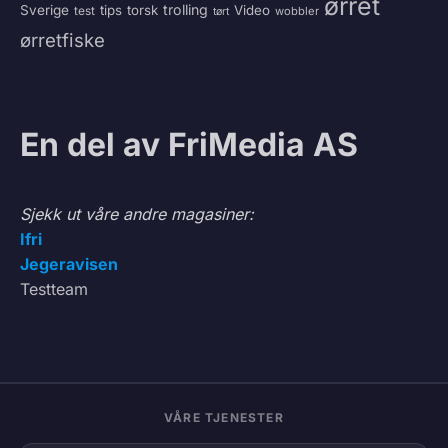
ørret
trolling
Sverige
tips
torsk
Video
test
wobbler
tørt
ørretfiske
En del av FriMedia AS
Sjekk ut våre andre magasiner:
Ifri
Jegeravisen
Testteam
VÅRE TJENESTER