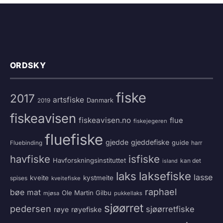
ORDSKY
fiske
2017
artsfiske
Danmark
2019
fiskeavisen
fiskeavisen.no
flue
fiskejegeren
fluefiske
gjedde
gjeddefiske
guide
harr
Fluebinding
havfiske
isfiske
Havforskningsinstituttet
kan det
island
laksefiske
laks
lasse
kveite
kystmeite
spises
kveitefiske
raphael
bøe
mat
Ole Martin Gilbu
mjøsa
pukkellaks
sjøørret
pedersen
sjøørretfiske
røye
røyefiske