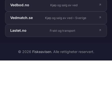
Vedbod.no
Kjøp og salg av ved
Vedmatch.se
Kjøp og salg av ved – Sverige
Lastet.no
Frakt og transport
© 2026
Fiskeavisen
. Alle rettigheter reservert.