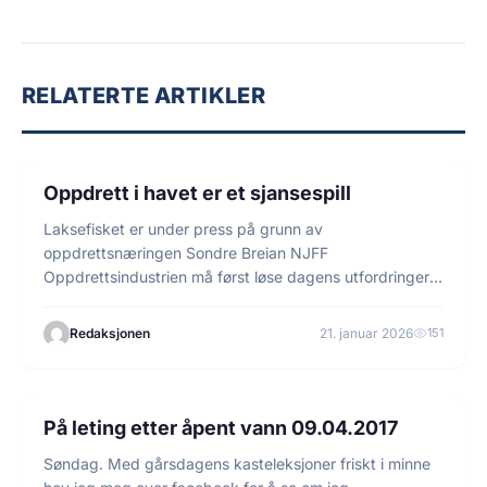
RELATERTE ARTIKLER
2 min lesetid
NYHETER
Oppdrett i havet er et sjansespill
Laksefisket er under press på grunn av
oppdrettsnæringen Sondre Breian NJFF
Oppdrettsindustrien må først løse dagens utfordringer
knyttet…
Redaksjonen
21. januar 2026
151
5 min lesetid
FLUEFISKE
På leting etter åpent vann 09.04.2017
Søndag. Med gårsdagens kasteleksjoner friskt i minne