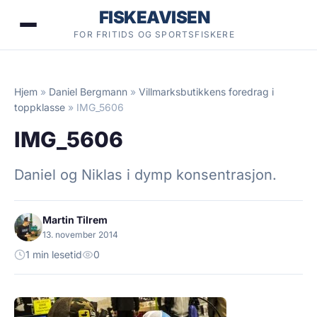
Hopp
FISKEAVISEN
til
FOR FRITIDS OG SPORTSFISKERE
innhold
Hjem
»
Daniel Bergmann
»
Villmarksbutikkens foredrag i
toppklasse
»
IMG_5606
IMG_5606
Daniel og Niklas i dymp konsentrasjon.
Martin Tilrem
13. november 2014
1 min lesetid
0