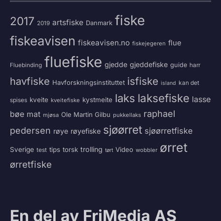
fiske
2017
artsfiske
Danmark
2019
fiskeavisen
fiskeavisen.no
flue
fiskejegeren
fluefiske
gjedde
gjeddefiske
guide
harr
Fluebinding
havfiske
isfiske
Havforskningsinstituttet
kan det
island
laksefiske
laks
lasse
kveite
kystmeite
spises
kveitefiske
raphael
bøe
mat
Ole Martin Gilbu
mjøsa
pukkellaks
sjøørret
pedersen
sjøørretfiske
røye
røyefiske
ørret
trolling
Sverige
tips
torsk
Video
test
wobbler
tørt
ørretfiske
En del av FriMedia AS