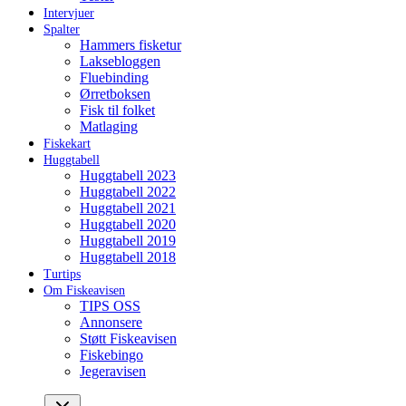
Intervjuer
Spalter
Hammers fisketur
Laksebloggen
Fluebinding
Ørretboksen
Fisk til folket
Matlaging
Fiskekart
Huggtabell
Huggtabell 2023
Huggtabell 2022
Huggtabell 2021
Huggtabell 2020
Huggtabell 2019
Huggtabell 2018
Turtips
Om Fiskeavisen
TIPS OSS
Annonsere
Støtt Fiskeavisen
Fiskebingo
Jegeravisen