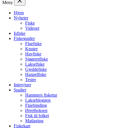
Meny
Hjem
Nyheter
Fiske
Videoer
Isfiske
Fiskeguider
Fluefiske
Knuter
Havfiske
Sjøørretfiske
Laksefiske
Gjeddefiske
Haspelfiske
Tester
Intervjuer
Spalter
Hammers fisketur
Laksebloggen
Fluebinding
Ørretboksen
Fisk til folket
Matlaging
Fiskekart