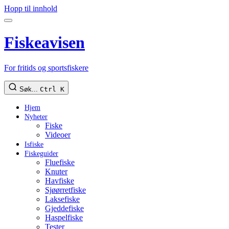
Hopp til innhold
Fiskeavisen
For fritids og sportsfiskere
Søk...
Ctrl K
Hjem
Nyheter
Fiske
Videoer
Isfiske
Fiskeguider
Fluefiske
Knuter
Havfiske
Sjøørretfiske
Laksefiske
Gjeddefiske
Haspelfiske
Tester