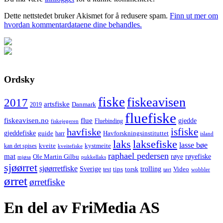
Dette nettstedet bruker Akismet for å redusere spam.
Finn ut mer om
hvordan kommentardataene dine behandles.
Ordsky
fiske
fiskeavisen
2017
artsfiske
Danmark
2019
fluefiske
fiskeavisen.no
flue
gjedde
fiskejegeren
Fluebinding
havfiske
isfiske
gjeddefiske
Havforskningsinstituttet
guide
harr
island
laks
laksefiske
lasse bøe
kveite
kystmeite
kan det spises
kveitefiske
raphael pedersen
mat
røye
røyefiske
Ole Martin Gilbu
mjøsa
pukkellaks
sjøørret
sjøørretfiske
trolling
Sverige
tips
torsk
Video
test
wobbler
tørt
ørret
ørretfiske
En del av FriMedia AS