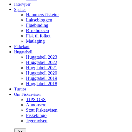
Intervjuer
Spalter
Hammers fisketur
Laksebloggen
Fluebinding
Ørretboksen
Fisk til folket
Matlaging
Fiskekart
Huggtabell
Huggtabell 2023
Huggtabell 2022
Huggtabell 2021
Huggtabell 2020
Huggtabell 2019
Huggtabell 2018
Turtips
Om Fiskeavisen
TIPS OSS
Annonsere
Støtt Fiskeavisen
Fiskebingo
Jegeravisen