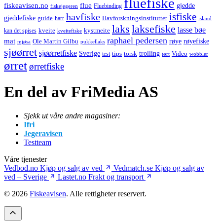
fluefiske
fiskeavisen.no
flue
gjedde
fiskejegeren
Fluebinding
havfiske
isfiske
gjeddefiske
Havforskningsinstituttet
guide
harr
island
laks
laksefiske
lasse bøe
kveite
kystmeite
kan det spises
kveitefiske
raphael pedersen
mat
røye
røyefiske
Ole Martin Gilbu
mjøsa
pukkellaks
sjøørret
sjøørretfiske
trolling
Sverige
tips
torsk
Video
test
wobbler
tørt
ørret
ørretfiske
En del av FriMedia AS
Sjekk ut våre andre magasiner:
Ifri
Jegeravisen
Testteam
Våre tjenester
Vedbod.no
Kjøp og salg av ved
Vedmatch.se
Kjøp og salg av
ved – Sverige
Lastet.no
Frakt og transport
© 2026
Fiskeavisen
. Alle rettigheter reservert.