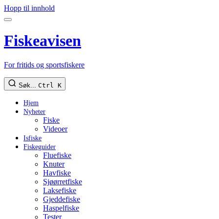
Hopp til innhold
Fiskeavisen
For fritids og sportsfiskere
Søk...
Ctrl K
Hjem
Nyheter
Fiske
Videoer
Isfiske
Fiskeguider
Fluefiske
Knuter
Havfiske
Sjøørretfiske
Laksefiske
Gjeddefiske
Haspelfiske
Tester