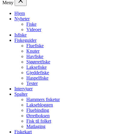
Meny
Hjem
Nyheter
Fiske
Videoer
Isfiske
Fiskeguider
Fluefiske
Knuter
Havfiske
Sjøørretfiske
Laksefiske
Gjeddefiske
Haspelfiske
Tester
Intervjuer
Spalter
Hammers fisketur
Laksebloggen
Fluebinding
Ørretboksen
Fisk til folket
Matlaging
Fiskekart