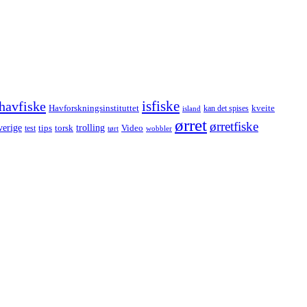
havfiske
isfiske
Havforskningsinstituttet
kveite
kan det spises
island
ørret
ørretfiske
trolling
verige
tips
torsk
Video
test
wobbler
tørt