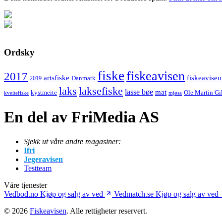
Ordsky
fiske
fiskeavisen
2017
artsfiske
fiskeavisen
Danmark
2019
laks
laksefiske
lasse bøe
mat
kystmeite
Ole Martin Gi
kveitefiske
mjøsa
En del av FriMedia AS
Sjekk ut våre andre magasiner:
Ifri
Jegeravisen
Testteam
Våre tjenester
Vedbod.no
Kjøp og salg av ved
Vedmatch.se
Kjøp og salg av ved 
© 2026
Fiskeavisen
. Alle rettigheter reservert.