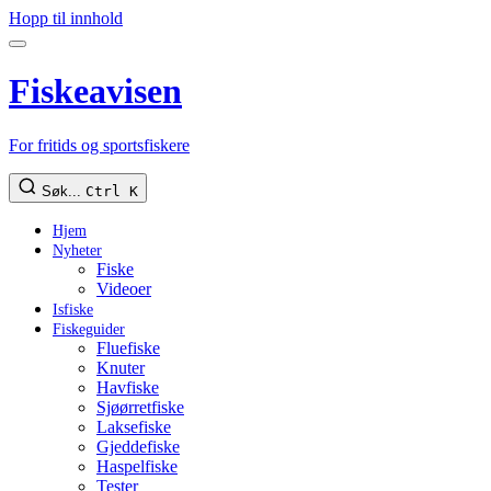
Hopp til innhold
Fiskeavisen
For fritids og sportsfiskere
Søk...
Ctrl K
Hjem
Nyheter
Fiske
Videoer
Isfiske
Fiskeguider
Fluefiske
Knuter
Havfiske
Sjøørretfiske
Laksefiske
Gjeddefiske
Haspelfiske
Tester