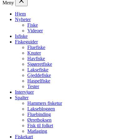
Meny
Hjem
Nyheter
Fiske
Videoer
Isfiske
Fiskeguider
Fluefiske
Knuter
Havfiske
Sjøørretfiske
Laksefiske
Gjeddefiske
Haspelfiske
Tester
Intervjuer
Spalter
Hammers fisketur
Laksebloggen
Fluebinding
Ørretboksen
Fisk til folket
Matlaging
Fiskekart