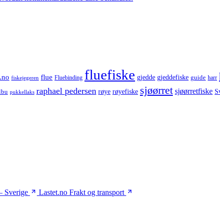
fluefiske
.no
flue
gjedde
gjeddefiske
guide
harr
fiskejegeren
Fluebinding
sjøørret
raphael pedersen
sjøørretfiske
røye
røyefiske
lbu
S
pukkellaks
– Sverige
Lastet.no
Frakt og transport