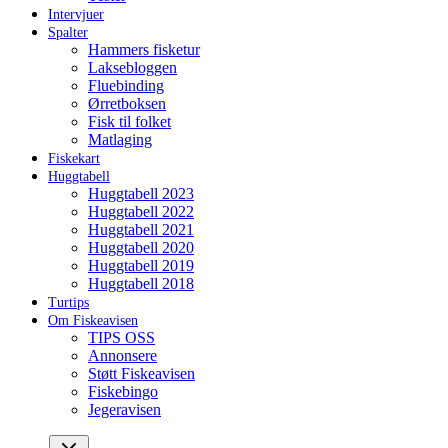
Intervjuer
Spalter
Hammers fisketur
Laksebloggen
Fluebinding
Ørretboksen
Fisk til folket
Matlaging
Fiskekart
Huggtabell
Huggtabell 2023
Huggtabell 2022
Huggtabell 2021
Huggtabell 2020
Huggtabell 2019
Huggtabell 2018
Turtips
Om Fiskeavisen
TIPS OSS
Annonsere
Støtt Fiskeavisen
Fiskebingo
Jegeravisen