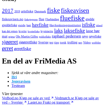
fiske
fiskeavisen
2017
artsfiske
Danmark
2019
fluefiske
fiskeavisen.no
flue
gjedde
fiskejegeren
Fluebinding
havfiske
isfiske
gjeddefiske
Havforskningsinstituttet
guide
harr
island
laks
laksefiske
lasse bøe
kveite
kystmeite
kan det spises
kveitefiske
raphael pedersen
mat
røye
røyefiske
Ole Martin Gilbu
mjøsa
pukkellaks
sjøørret
sjøørretfiske
trolling
Sverige
tips
torsk
Video
test
wobbler
tørt
ørret
ørretfiske
En del av FriMedia AS
Sjekk ut våre andre magasiner:
Ifri
Jegeravisen
Testteam
Våre tjenester
Vedbod.no
Kjøp og salg av ved
Vedmatch.se
Kjøp og salg av
ved – Sverige
Lastet.no
Frakt og transport