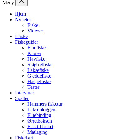
Meny
Hjem
Nyheter
Fiske
Videoer
Isfiske
Fiskeguider
Fluefiske
Knuter
Havfiske
Sjøørretfiske
Laksefiske
Gjeddefiske
Haspelfiske
Tester
Intervjuer
Spalter
Hammers fisketur
Laksebloggen
Fluebinding
Ørretboksen
Fisk til folket
Matlaging
Fiskekart