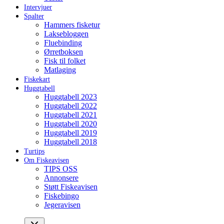
Intervjuer
Spalter
Hammers fisketur
Laksebloggen
Fluebinding
Ørretboksen
Fisk til folket
Matlaging
Fiskekart
Huggtabell
Huggtabell 2023
Huggtabell 2022
Huggtabell 2021
Huggtabell 2020
Huggtabell 2019
Huggtabell 2018
Turtips
Om Fiskeavisen
TIPS OSS
Annonsere
Støtt Fiskeavisen
Fiskebingo
Jegeravisen