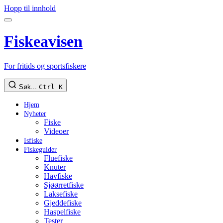
Hopp til innhold
Fiskeavisen
For fritids og sportsfiskere
Søk...
Ctrl K
Hjem
Nyheter
Fiske
Videoer
Isfiske
Fiskeguider
Fluefiske
Knuter
Havfiske
Sjøørretfiske
Laksefiske
Gjeddefiske
Haspelfiske
Tester