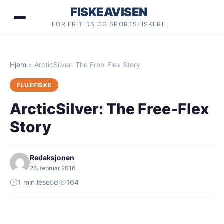
Hopp
FISKEAVISEN
til
FOR FRITIDS OG SPORTSFISKERE
innhold
Hjem
»
ArcticSilver: The Free-Flex Story
FLUEFISKE
ArcticSilver: The Free-Flex
Story
Redaksjonen
26. februar 2016
1 min lesetid
164