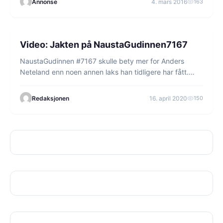
Annonse
4. mars 2016
163
1 min lesetid
FISKE
Video: Jakten på NaustaGudinnen7167
NaustaGudinnen #7167 skulle bety mer for Anders
Neteland enn noen annen laks han tidligere har fått.…
Redaksjonen
16. april 2020
150