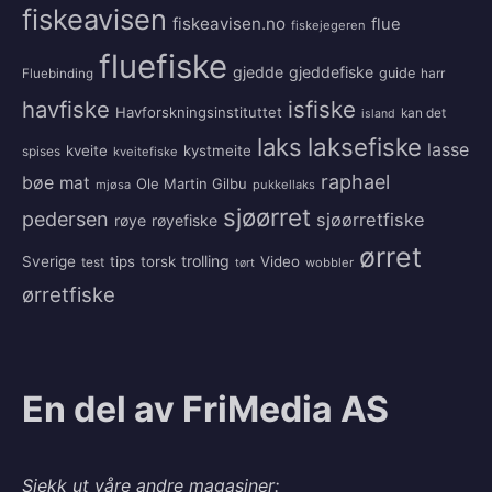
fiskeavisen
fiskeavisen.no
flue
fiskejegeren
fluefiske
gjedde
gjeddefiske
guide
harr
Fluebinding
havfiske
isfiske
Havforskningsinstituttet
kan det
island
laksefiske
laks
lasse
kveite
kystmeite
spises
kveitefiske
raphael
bøe
mat
Ole Martin Gilbu
mjøsa
pukkellaks
sjøørret
pedersen
sjøørretfiske
røye
røyefiske
ørret
trolling
Sverige
tips
torsk
Video
test
wobbler
tørt
ørretfiske
En del av FriMedia AS
Sjekk ut våre andre magasiner: