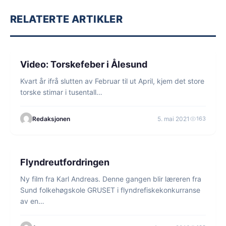
RELATERTE ARTIKLER
5 min lesetid
FISKE
Video: Torskefeber i Ålesund
Kvart år ifrå slutten av Februar til ut April, kjem det store
torske stimar i tusentall…
Redaksjonen
5. mai 2021
163
1 min lesetid
HAVFISKE
Flyndreutfordringen
Ny film fra Karl Andreas. Denne gangen blir læreren fra
Sund folkehøgskole GRUSET i flyndrefiskekonkurranse
av en…