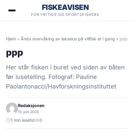
Hopp
FISKEAVISEN
til
FOR FRITIDS OG SPORTSFISKERE
innhold
Hjem
»
Årets overvåking av lakselus på villfisk er i gang
»
ppp
ppp
Her står fisken i buret ved siden av båten
før lusetelling. Fotograf: Pauline
Paolantonacci/Havforskningsinstituttet
Redaksjonen
15. juni 2025
1 min lesetid
0