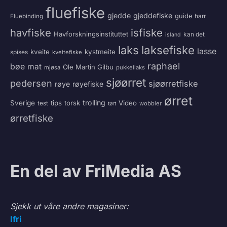
fluefiske
gjedde
gjeddefiske
guide
harr
Fluebinding
havfiske
isfiske
Havforskningsinstituttet
kan det
island
laksefiske
laks
lasse
kveite
kystmeite
spises
kveitefiske
raphael
bøe
mat
Ole Martin Gilbu
mjøsa
pukkellaks
sjøørret
pedersen
sjøørretfiske
røye
røyefiske
ørret
trolling
Sverige
tips
torsk
Video
test
wobbler
tørt
ørretfiske
En del av FriMedia AS
Sjekk ut våre andre magasiner:
Ifri