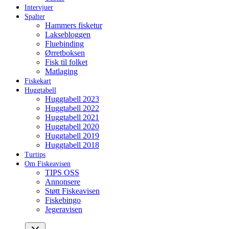
Intervjuer
Spalter
Hammers fisketur
Laksebloggen
Fluebinding
Ørretboksen
Fisk til folket
Matlaging
Fiskekart
Huggtabell
Huggtabell 2023
Huggtabell 2022
Huggtabell 2021
Huggtabell 2020
Huggtabell 2019
Huggtabell 2018
Turtips
Om Fiskeavisen
TIPS OSS
Annonsere
Støtt Fiskeavisen
Fiskebingo
Jegeravisen