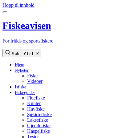
Hopp til innhold
Fiskeavisen
For fritids og sportsfiskere
Søk...
Ctrl K
Hjem
Nyheter
Fiske
Videoer
Isfiske
Fiskeguider
Fluefiske
Knuter
Havfiske
Sjøørretfiske
Laksefiske
Gjeddefiske
Haspelfiske
Tester