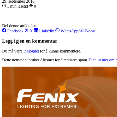
29. september 2016
1 min lesetid
0
Del denne artikkelen
Facebook
X
LinkedIn
WhatsApp
E-post
Legg igjen en kommentar
Du må være
innlogget
for å kunne kommentere.
Dette nettstedet bruker Akismet for å redusere spam.
Finn ut mer om 