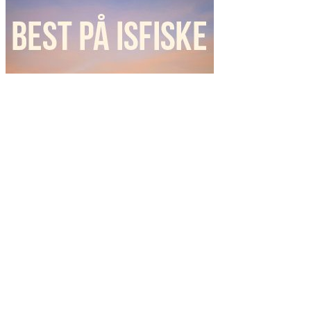
Ordsky
fiske
fiskeavisen
2017
artsfiske
fiskeavisen
Danmark
2019
laks
laksefiske
lasse bøe
mat
kystmeite
Ole Martin Gi
kveitefiske
mjøsa