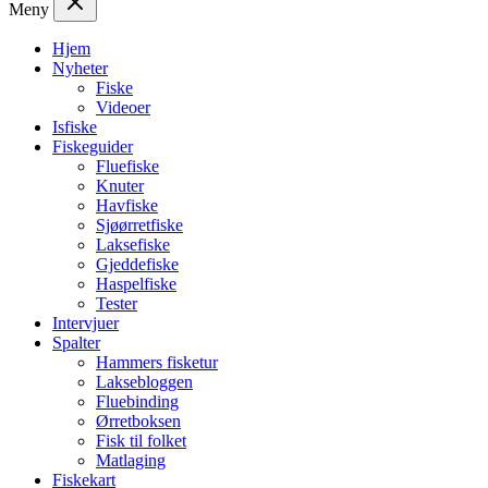
Meny
Hjem
Nyheter
Fiske
Videoer
Isfiske
Fiskeguider
Fluefiske
Knuter
Havfiske
Sjøørretfiske
Laksefiske
Gjeddefiske
Haspelfiske
Tester
Intervjuer
Spalter
Hammers fisketur
Laksebloggen
Fluebinding
Ørretboksen
Fisk til folket
Matlaging
Fiskekart