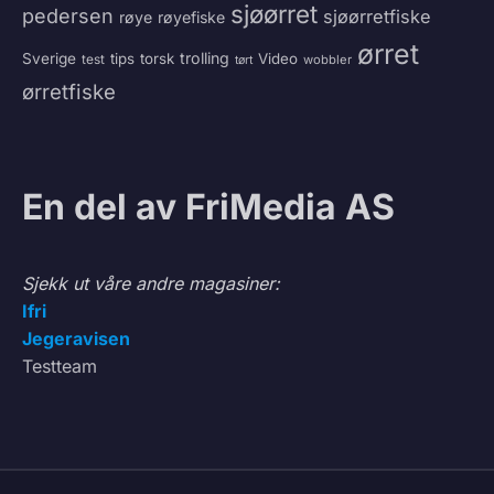
sjøørret
pedersen
sjøørretfiske
røye
røyefiske
ørret
trolling
Sverige
tips
torsk
Video
test
wobbler
tørt
ørretfiske
En del av FriMedia AS
Sjekk ut våre andre magasiner:
Ifri
Jegeravisen
Testteam