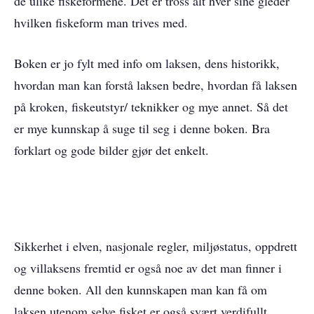
de ulike fiskeformene. Det er tross alt hver sine gleder
hvilken fiskeform man trives med.
Boken er jo fylt med info om laksen, dens historikk,
hvordan man kan forstå laksen bedre, hvordan få laksen
på kroken, fiskeutstyr/ teknikker og mye annet. Så det
er mye kunnskap å suge til seg i denne boken. Bra
forklart og gode bilder gjør det enkelt.
Sikkerhet i elven, nasjonale regler, miljøstatus, oppdrett
og villaksens fremtid er også noe av det man finner i
denne boken. All den kunnskapen man kan få om
laksen utenom selve fisket er også svært verdifullt.