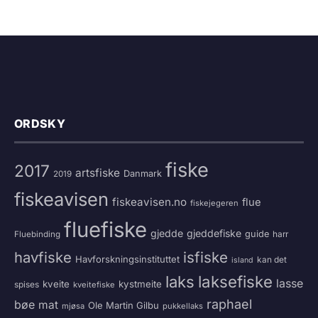
ORDSKY
fiske
2017
artsfiske
Danmark
2019
fiskeavisen
fiskeavisen.no
flue
fiskejegeren
fluefiske
gjedde
gjeddefiske
guide
harr
Fluebinding
havfiske
isfiske
Havforskningsinstituttet
kan det
island
laksefiske
laks
lasse
kveite
kystmeite
spises
kveitefiske
raphael
bøe
mat
Ole Martin Gilbu
mjøsa
pukkellaks