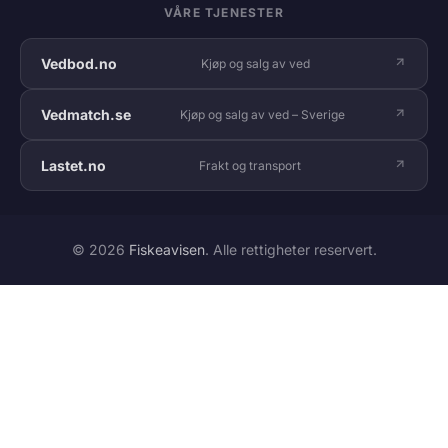
VÅRE TJENESTER
Vedbod.no
Kjøp og salg av ved
Vedmatch.se
Kjøp og salg av ved – Sverige
Lastet.no
Frakt og transport
© 2026
Fiskeavisen
. Alle rettigheter reservert.