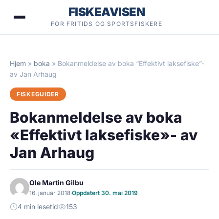
Hopp
FISKEAVISEN
til
FOR FRITIDS OG SPORTSFISKERE
innhold
Hjem
»
boka
»
Bokanmeldelse av boka “Effektivt laksefiske”-
av Jan Arhaug
FISKEGUIDER
Bokanmeldelse av boka
«Effektivt laksefiske»- av
Jan Arhaug
Ole Martin Gilbu
16. januar 2018
·
Oppdatert 30. mai 2019
4 min lesetid
153