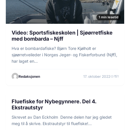
1 min lesetid
Video: Sportsfiskeskolen | Sjøørretfiske
med bombarda – Njff
Hva er bombardafiske? Bjørn Tore Kjølholt er
sjøørretveileder i Norges Jeger- og Fiskerforbund (Njff),
har laget en…
Redaksjonen
17. oktober 2022
151
2 min lesetid
FISKEGUIDER
Fluefiske for Nybegynnere. Del 4.
Ekstrautstyr
Skrevet av Dan Eckholm Denne delen har jeg gledet
meg til å skrive. Ekstrautstyr til fluefiske!…