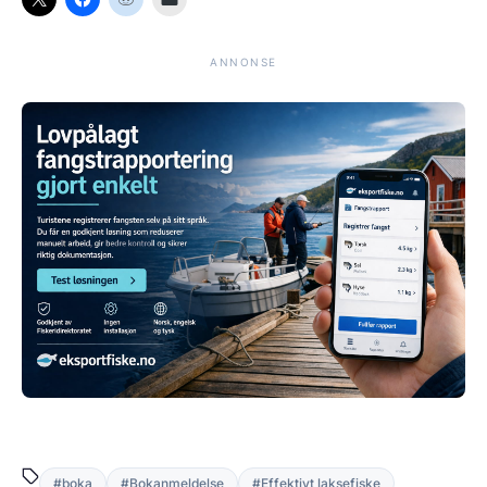
ANNONSE
#boka
#Bokanmeldelse
#Effektivt laksefiske