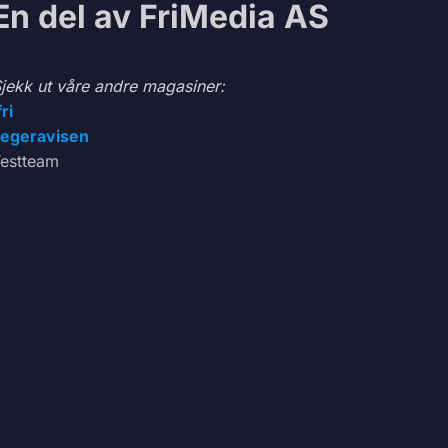
En del av FriMedia AS
jekk ut våre andre magasiner:
fri
egeravisen
estteam