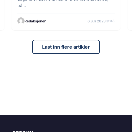
på…
Redaksjonen
6. juli 2023
148
Last inn flere artikler