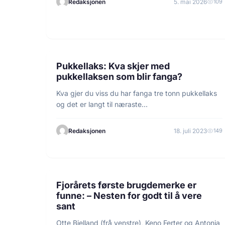
Redaksjonen
5. mai 2026
109
3 min lesetid
INFORMASJON
Pukkellaks: Kva skjer med
pukkellaksen som blir fanga?
Kva gjer du viss du har fanga tre tonn pukkellaks
og det er langt til næraste…
Redaksjonen
18. juli 2023
149
5 min lesetid
FORSKNING
Fjorårets første brugdemerke er
funne: – Nesten for godt til å vere
sant
Otte Bjelland (frå venstre), Keno Ferter og Antonia