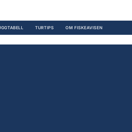
Søk...
Ctrl K
UGGTABELL
TURTIPS
OM FISKEAVISEN