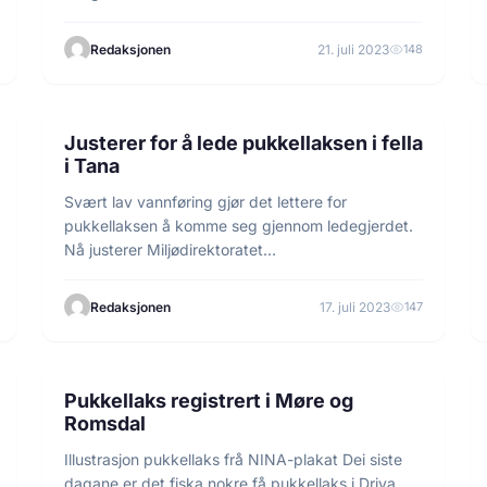
Redaksjonen
21. juli 2023
148
3 min lesetid
FORSKNING
Justerer for å lede pukkellaksen i fella
i Tana
Svært lav vannføring gjør det lettere for
pukkellaksen å komme seg gjennom ledegjerdet.
Nå justerer Miljødirektoratet…
Redaksjonen
17. juli 2023
147
2 min lesetid
INFORMASJON
Pukkellaks registrert i Møre og
Romsdal
Illustrasjon pukkellaks frå NINA-plakat Dei siste
dagane er det fiska nokre få pukkellaks i Driva,