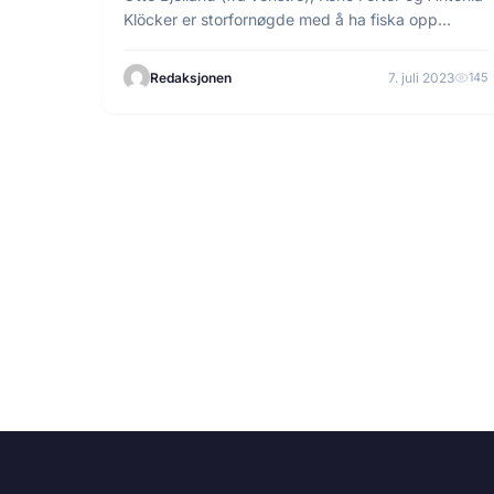
Klöcker er storfornøgde med å ha fiska opp…
Redaksjonen
7. juli 2023
145