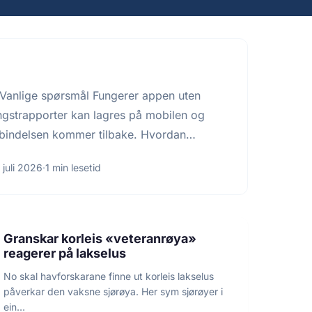
Vanlige spørsmål Fungerer appen uten
gstrapporter kan lagres på mobilen og
rbindelsen kommer tilbake. Hvordan
 inn i…
 juli 2026
·
1 min lesetid
3 min lesetid
FORSKNING
Granskar korleis «veteranrøya»
reagerer på lakselus
No skal havforskarane finne ut korleis lakselus
påverkar den vaksne sjørøya. Her sym sjørøyer i
ein…