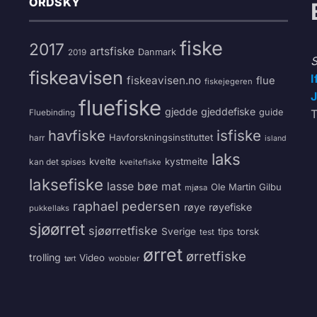
ORDSKY
fiske
2017
artsfiske
Danmark
2019
S
fiskeavisen
I
fiskeavisen.no
flue
fiskejegeren
J
fluefiske
gjedde
gjeddefiske
guide
T
Fluebinding
havfiske
isfiske
Havforskningsinstituttet
harr
island
laks
kveite
kystmeite
kan det spises
kveitefiske
laksefiske
lasse bøe
mat
Ole Martin Gilbu
mjøsa
raphael pedersen
røye
røyefiske
pukkellaks
sjøørret
sjøørretfiske
Sverige
tips
torsk
test
ørret
ørretfiske
trolling
Video
wobbler
tørt