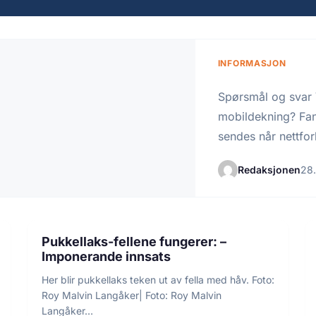
INFORMASJON
Spørsmål og svar 
mobildekning? Fan
sendes når nettfo
kommer deltakeren
Redaksjonen
28.
4 min lesetid
INFORMASJON
Pukkellaks-fellene fungerer: –
Imponerande innsats
Her blir pukkellaks teken ut av fella med håv. Foto:
Roy Malvin Langåker| Foto: Roy Malvin
Langåker…