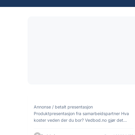
2 min lesetid
INFORMASJON
Annonse / betalt presentasjon
Produktpresentasjon fra samarbeidspartner Hva
koster veden der du bor? Vedbod.no gjør det…