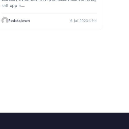
satt opp 5.…
Redaksjonen
6. juli 2023
144