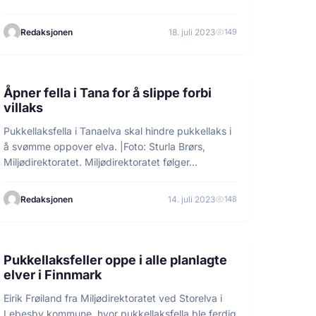
Redaksjonen
18. juli 2023
149
3 min lesetid
INFORMASJON
Åpner fella i Tana for å slippe forbi
villaks
Pukkellaksfella i Tanaelva skal hindre pukkellaks i
å svømme oppover elva. |Foto: Sturla Brørs,
Miljødirektoratet. Miljødirektoratet følger…
Redaksjonen
14. juli 2023
148
2 min lesetid
INFORMASJON
Pukkellaksfeller oppe i alle planlagte
elver i Finnmark
Eirik Frøiland fra Miljødirektoratet ved Storelva i
Lebesby kommune, hvor pukkellaksfella ble ferdig