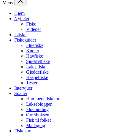
Meny
Hjem
Nyheter
Fiske
Videoer
Isfiske
Fiskeguider
Fluefiske
Knuter
Havfiske
Sjøørretfiske
Laksefiske
Gjeddefiske
Haspelfiske
Tester
Intervjuer
Spalter
Hammers fisketur
Laksebloggen
Fluebinding
Ørretboksen
Fisk til folket
Matlaging
Fiskekart