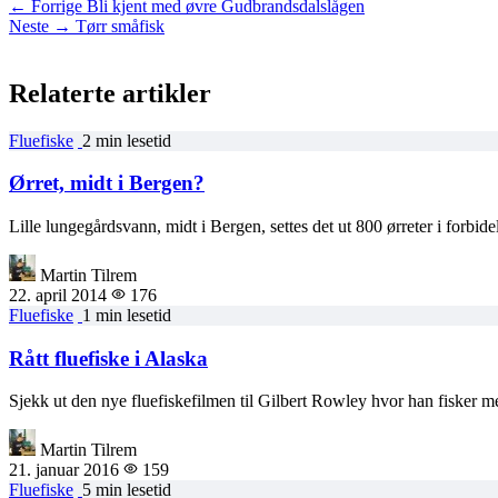
← Forrige
Bli kjent med øvre Gudbrandsdalslågen
Neste →
Tørr småfisk
Relaterte artikler
Fluefiske
2 min lesetid
Ørret, midt i Bergen?
Lille lungegårdsvann, midt i Bergen, settes det ut 800 ørreter i forbi
Martin Tilrem
22. april 2014
176
Fluefiske
1 min lesetid
Rått fluefiske i Alaska
Sjekk ut den nye fluefiskefilmen til Gilbert Rowley hvor han fisker m
Martin Tilrem
21. januar 2016
159
Fluefiske
5 min lesetid