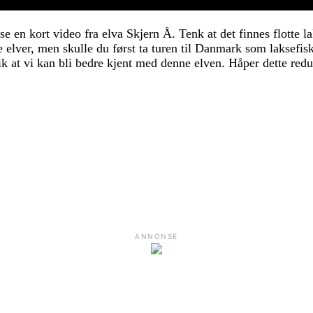
e en kort video fra elva Skjern Å. Tenk at det finnes flotte 
ige elver, men skulle du først ta turen til Danmark som laksefi
 at vi kan bli bedre kjent med denne elven. Håper dette redus
ANNONSE