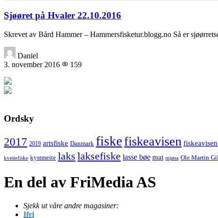
Sjøøret på Hvaler 22.10.2016
Skrevet av Bård Hammer – Hammersfisketur.blogg.no Så er sjøørretse
Daniel
3. november 2016
159
Ordsky
fiske
fiskeavisen
2017
artsfiske
fiskeavisen
Danmark
2019
laks
laksefiske
lasse bøe
mat
kystmeite
Ole Martin Gi
kveitefiske
mjøsa
En del av FriMedia AS
Sjekk ut våre andre magasiner:
Ifri