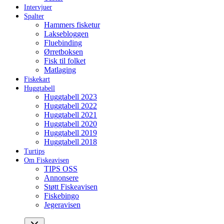
Intervjuer
Spalter
Hammers fisketur
Laksebloggen
Fluebinding
Ørretboksen
Fisk til folket
Matlaging
Fiskekart
Huggtabell
Huggtabell 2023
Huggtabell 2022
Huggtabell 2021
Huggtabell 2020
Huggtabell 2019
Huggtabell 2018
Turtips
Om Fiskeavisen
TIPS OSS
Annonsere
Støtt Fiskeavisen
Fiskebingo
Jegeravisen