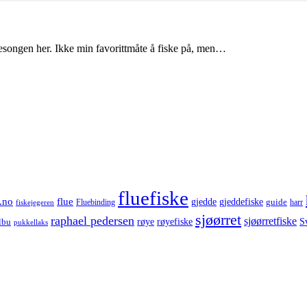
songen her. Ikke min favorittmåte å fiske på, men…
fluefiske
.no
flue
gjedde
gjeddefiske
guide
harr
fiskejegeren
Fluebinding
sjøørret
raphael pedersen
sjøørretfiske
røye
røyefiske
lbu
S
pukkellaks