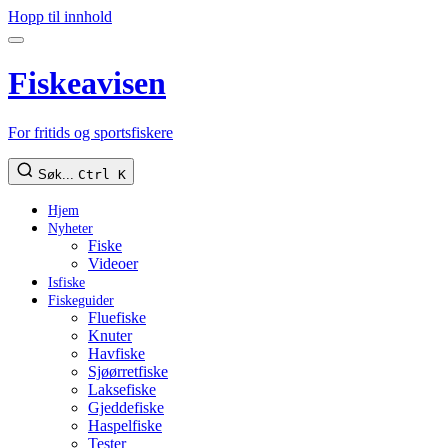
Hopp til innhold
Fiskeavisen
For fritids og sportsfiskere
Søk...
Ctrl K
Hjem
Nyheter
Fiske
Videoer
Isfiske
Fiskeguider
Fluefiske
Knuter
Havfiske
Sjøørretfiske
Laksefiske
Gjeddefiske
Haspelfiske
Tester