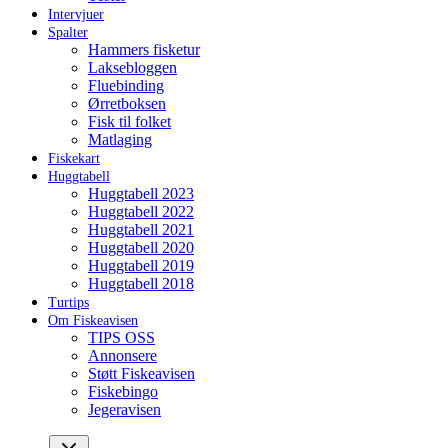
Intervjuer
Spalter
Hammers fisketur
Laksebloggen
Fluebinding
Ørretboksen
Fisk til folket
Matlaging
Fiskekart
Huggtabell
Huggtabell 2023
Huggtabell 2022
Huggtabell 2021
Huggtabell 2020
Huggtabell 2019
Huggtabell 2018
Turtips
Om Fiskeavisen
TIPS OSS
Annonsere
Støtt Fiskeavisen
Fiskebingo
Jegeravisen