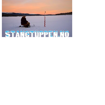
Ordsky
fiske
fiskeavisen
2017
artsfiske
Danmark
2019
fluefiske
fiskeavisen.no
flue
gjedde
fiskejegeren
Fluebinding
havfiske
isfiske
gjeddefiske
Havforskningsinstituttet
guide
harr
island
laks
laksefiske
lasse bøe
kveite
kystmeite
kan det spises
kveitefiske
raphael pedersen
mat
røye
røyefiske
Ole Martin Gilbu
mjøsa
pukkellaks
sjøørret
sjøørretfiske
trolling
Sverige
tips
torsk
Video
test
wobbler
tørt
ørret
ørretfiske