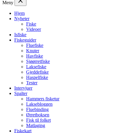
Meny
Hjem
Nyheter
Fiske
Videoer
Isfiske
Fiskeguider
Fluefiske
Knuter
Havfiske
Sjøørretfiske
Laksefiske
Gjeddefiske
Haspelfiske
Tester
Intervjuer
Spalter
Hammers fisketur
Laksebloggen
Fluebinding
Ørretboksen
Fisk til folket
Matlaging
Fiskekart