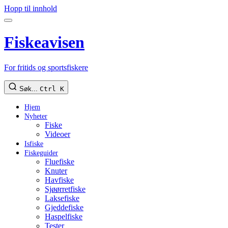
Hopp til innhold
Fiskeavisen
For fritids og sportsfiskere
Søk...
Ctrl K
Hjem
Nyheter
Fiske
Videoer
Isfiske
Fiskeguider
Fluefiske
Knuter
Havfiske
Sjøørretfiske
Laksefiske
Gjeddefiske
Haspelfiske
Tester