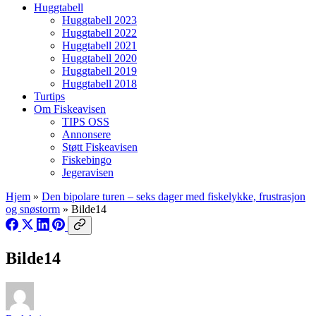
Huggtabell
Huggtabell 2023
Huggtabell 2022
Huggtabell 2021
Huggtabell 2020
Huggtabell 2019
Huggtabell 2018
Turtips
Om Fiskeavisen
TIPS OSS
Annonsere
Støtt Fiskeavisen
Fiskebingo
Jegeravisen
Hjem
»
Den bipolare turen – seks dager med fiskelykke, frustrasjon
og snøstorm
»
Bilde14
Bilde14