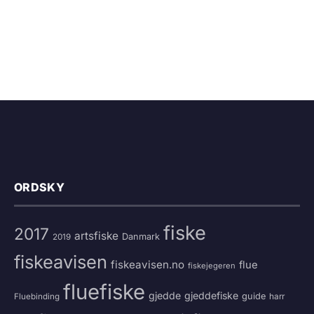
ORDSKY
fiske
2017
artsfiske
Danmark
2019
fiskeavisen
fiskeavisen.no
flue
fiskejegeren
fluefiske
gjedde
gjeddefiske
guide
harr
Fluebinding