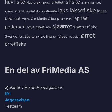
havfiske
isfiske
Havforskningsinstituttet
kan det
island
laksefiske
laks
lasse
kveite
kystmeite
spises
kveitefiske
raphael
bøe
mat
Ole Martin Gilbu
mjøsa
pukkellaks
sjøørret
pedersen
sjøørretfiske
røye
røyefiske
ørret
trolling
Sverige
tips
torsk
Video
test
wobbler
tørt
ørretfiske
En del av FriMedia AS
Sjekk ut våre andre magasiner:
Ifri
Jegeravisen
Testteam