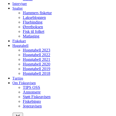
Intervjuer
Spalter
Hammers fisketur
Laksebloggen
Fluebinding
Ørretboksen
Fisk til folket
Matlaging
Fiskekart
Huggtabell
Huggtabell 2023
Huggtabell 2022
Huggtabell 2021
Huggtabell 2020
Huggtabell 2019
Huggtabell 2018
Turtips
Om Fiskeavisen
TIPS OSS
Annonsere
Støtt Fiskeavisen
Fiskebingo
Jegeravisen