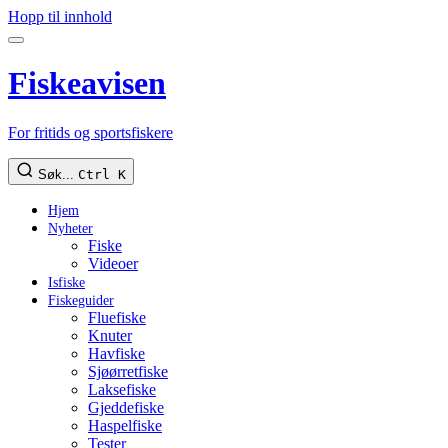
Hopp til innhold
Fiskeavisen
For fritids og sportsfiskere
Søk...
Ctrl K
Hjem
Nyheter
Fiske
Videoer
Isfiske
Fiskeguider
Fluefiske
Knuter
Havfiske
Sjøørretfiske
Laksefiske
Gjeddefiske
Haspelfiske
Tester