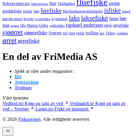
fluefiske
fiskeavisen.no
flue
gjedde
fiskejegeren
Fluebinding
havfiske
isfiske
gjeddefiske
Havforskningsinstituttet
guide
harr
island
laks
laksefiske
lasse bøe
kveite
kystmeite
kan det spises
kveitefiske
raphael pedersen
mat
røye
røyefiske
Ole Martin Gilbu
mjøsa
pukkellaks
sjøørret
sjøørretfiske
trolling
Sverige
tips
torsk
Video
test
wobbler
tørt
ørret
ørretfiske
En del av FriMedia AS
Sjekk ut våre andre magasiner:
Ifri
Jegeravisen
Testteam
Våre tjenester
Vedbod.no
Kjøp og salg av ved
Vedmatch.se
Kjøp og salg av
ved – Sverige
Lastet.no
Frakt og transport
© 2026
Fiskeavisen
. Alle rettigheter reservert.