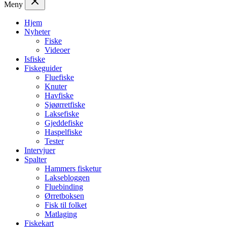
Meny
Hjem
Nyheter
Fiske
Videoer
Isfiske
Fiskeguider
Fluefiske
Knuter
Havfiske
Sjøørretfiske
Laksefiske
Gjeddefiske
Haspelfiske
Tester
Intervjuer
Spalter
Hammers fisketur
Laksebloggen
Fluebinding
Ørretboksen
Fisk til folket
Matlaging
Fiskekart