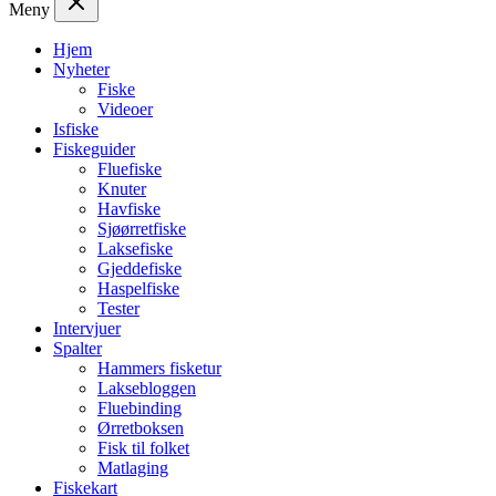
Meny
Hjem
Nyheter
Fiske
Videoer
Isfiske
Fiskeguider
Fluefiske
Knuter
Havfiske
Sjøørretfiske
Laksefiske
Gjeddefiske
Haspelfiske
Tester
Intervjuer
Spalter
Hammers fisketur
Laksebloggen
Fluebinding
Ørretboksen
Fisk til folket
Matlaging
Fiskekart