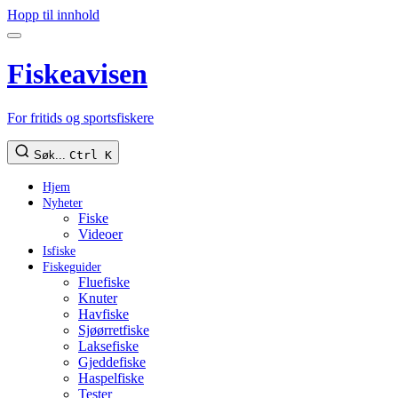
Hopp til innhold
Fiskeavisen
For fritids og sportsfiskere
Søk...
Ctrl K
Hjem
Nyheter
Fiske
Videoer
Isfiske
Fiskeguider
Fluefiske
Knuter
Havfiske
Sjøørretfiske
Laksefiske
Gjeddefiske
Haspelfiske
Tester