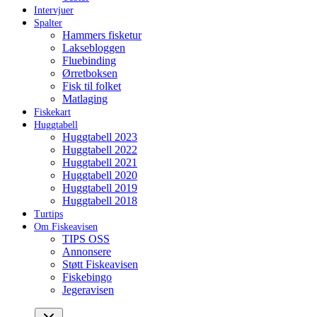
Intervjuer
Spalter
Hammers fisketur
Laksebloggen
Fluebinding
Ørretboksen
Fisk til folket
Matlaging
Fiskekart
Huggtabell
Huggtabell 2023
Huggtabell 2022
Huggtabell 2021
Huggtabell 2020
Huggtabell 2019
Huggtabell 2018
Turtips
Om Fiskeavisen
TIPS OSS
Annonsere
Støtt Fiskeavisen
Fiskebingo
Jegeravisen