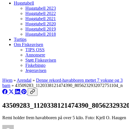
Huggtabell
Huggtabell 2023
Huggtabell 2022
Huggtabell 2021
Huggtabell 2020
Huggtabell 2019
Huggtabell 2018
Turtips
Om Fiskeavisen
TIPS OSS
Annonsere
Støtt Fiskeavisen
Fiskebingo
Jegeravisen
Hjem
»
Arendal
»
Denne rekord-havabboren mettet 7 voksne og 3
barn
»
43509283_1120338121474390_8056232932072751104_n
43509283_1120338121474390_8056232932
Remi holder frem havabboren på over 5 kilo. Foto: Kjell O. Haugen