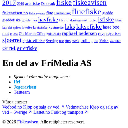
fiske
fiskeavisen
2017
artsfiske
Danmark
2019
fluefiske
fiskeavisen.no
flue
gjedde
fiskejegeren
Fluebinding
havfiske
isfiske
gjeddefiske
Havforskningsinstituttet
guide
harr
island
laks
laksefiske
lasse bøe
kveite
kystmeite
kan det spises
kveitefiske
raphael pedersen
mat
røye
røyefiske
Ole Martin Gilbu
mjøsa
pukkellaks
sjøørret
sjøørretfiske
trolling
Sverige
tips
torsk
Video
test
wobbler
tørt
ørret
ørretfiske
En del av FriMedia AS
Sjekk ut våre andre magasiner:
Ifri
Jegeravisen
Testteam
Våre tjenester
Vedbod.no
Kjøp og salg av ved
Vedmatch.se
Kjøp og salg av
ved – Sverige
Lastet.no
Frakt og transport
© 2026
Fiskeavisen
. Alle rettigheter reservert.