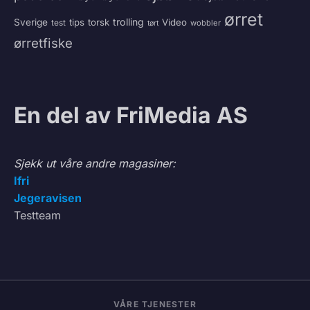
ørret
trolling
Sverige
tips
torsk
Video
test
wobbler
tørt
ørretfiske
En del av FriMedia AS
Sjekk ut våre andre magasiner:
Ifri
Jegeravisen
Testteam
VÅRE TJENESTER