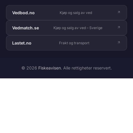
Vedbod.no
Kjøp og salg av ved
Vedmatch.se
Kjøp og salg av ved – Sverige
Lastet.no
Frakt og transport
© 2026
Fiskeavisen
. Alle rettigheter reservert.