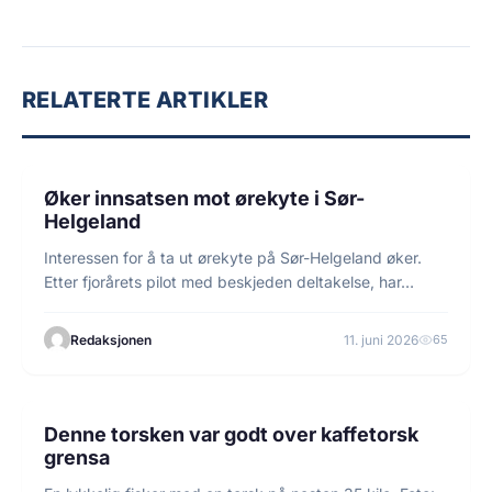
RELATERTE ARTIKLER
2 min lesetid
NYHETER
Øker innsatsen mot ørekyte i Sør-
Helgeland
Interessen for å ta ut ørekyte på Sør-Helgeland øker.
Etter fjorårets pilot med beskjeden deltakelse, har…
Redaksjonen
11. juni 2026
65
2 min lesetid
FISKE
Denne torsken var godt over kaffetorsk
grensa