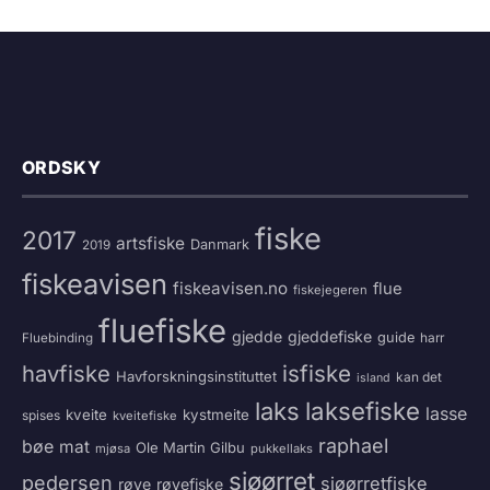
ORDSKY
fiske
2017
artsfiske
Danmark
2019
fiskeavisen
fiskeavisen.no
flue
fiskejegeren
fluefiske
gjedde
gjeddefiske
guide
harr
Fluebinding
havfiske
isfiske
Havforskningsinstituttet
kan det
island
laksefiske
laks
lasse
kveite
kystmeite
spises
kveitefiske
raphael
bøe
mat
Ole Martin Gilbu
mjøsa
pukkellaks
sjøørret
pedersen
sjøørretfiske
røye
røyefiske