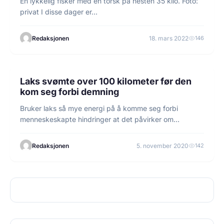
En lykkelig fisker med en torsk på nesten 35 kilo. Foto:
privat I disse dager er…
Redaksjonen
18. mars 2022
146
4 min lesetid
FISKE
Laks svømte over 100 kilometer før den
kom seg forbi demning
Bruker laks så mye energi på å komme seg forbi
menneskeskapte hindringer at det påvirker om…
Redaksjonen
5. november 2020
142