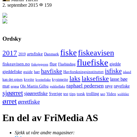
2. september 2015
159
Ordsky
fiske
fiskeavisen
2017
artsfiske
Danmark
2019
fluefiske
fiskeavisen.no
flue
gjedde
fiskejegeren
Fluebinding
havfiske
isfiske
gjeddefiske
Havforskningsinstituttet
guide
harr
island
laks
laksefiske
lasse bøe
kveite
kystmeite
kan det spises
kveitefiske
raphael pedersen
mat
røye
røyefiske
Ole Martin Gilbu
mjøsa
pukkellaks
sjøørret
sjøørretfiske
trolling
Sverige
tips
torsk
Video
test
wobbler
tørt
ørret
ørretfiske
En del av FriMedia AS
Sjekk ut våre andre magasiner: