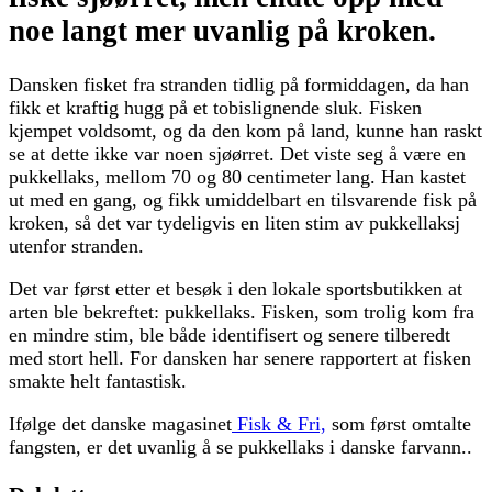
noe langt mer uvanlig på kroken.
Dansken fisket fra stranden tidlig på formiddagen, da han
fikk et kraftig hugg på et tobislignende sluk. Fisken
kjempet voldsomt, og da den kom på land, kunne han raskt
se at dette ikke var noen sjøørret. Det viste seg å være en
pukkellaks, mellom 70 og 80 centimeter lang. Han kastet
ut med en gang, og fikk umiddelbart en tilsvarende fisk på
kroken, så det var tydeligvis en liten stim av pukkellaksj
utenfor stranden.
Det var først etter et besøk i den lokale sportsbutikken at
arten ble bekreftet: pukkellaks. Fisken, som trolig kom fra
en mindre stim, ble både identifisert og senere tilberedt
med stort hell. For dansken har senere rapportert at fisken
smakte helt fantastisk.
Ifølge det danske magasinet
Fisk & Fri,
som først omtalte
fangsten, er det uvanlig å se pukkellaks i danske farvann..