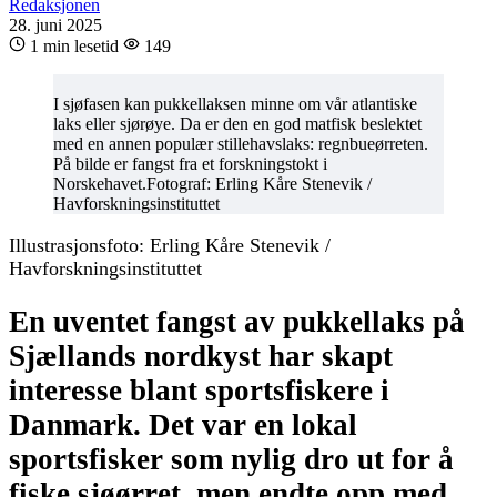
Redaksjonen
28. juni 2025
1 min lesetid
149
I sjøfasen kan pukkellaksen minne om vår atlantiske
laks eller sjørøye. Da er den en god matfisk beslektet
med en annen populær stillehavslaks: regnbueørreten.
På bilde er fangst fra et forskningstokt i
Norskehavet.Fotograf: Erling Kåre Stenevik /
Havforskningsinstituttet
Illustrasjonsfoto: Erling Kåre Stenevik /
Havforskningsinstituttet
En uventet fangst av pukkellaks på
Sjællands nordkyst har skapt
interesse blant sportsfiskere i
Danmark. Det var en lokal
sportsfisker som nylig dro ut for å
fiske sjøørret, men endte opp med