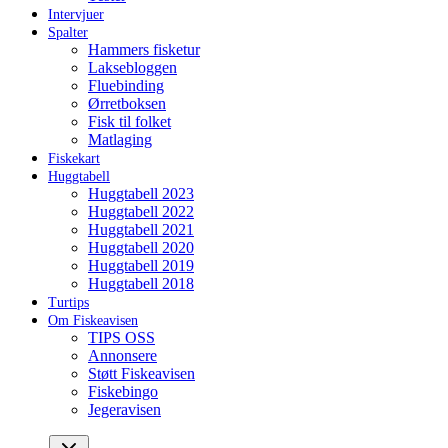
Intervjuer
Spalter
Hammers fisketur
Laksebloggen
Fluebinding
Ørretboksen
Fisk til folket
Matlaging
Fiskekart
Huggtabell
Huggtabell 2023
Huggtabell 2022
Huggtabell 2021
Huggtabell 2020
Huggtabell 2019
Huggtabell 2018
Turtips
Om Fiskeavisen
TIPS OSS
Annonsere
Støtt Fiskeavisen
Fiskebingo
Jegeravisen