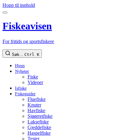
Hopp til innhold
Fiskeavisen
For fritids og sportsfiskere
Søk...
Ctrl K
Hjem
Nyheter
Fiske
Videoer
Isfiske
Fiskeguider
Fluefiske
Knuter
Havfiske
Sjøørretfiske
Laksefiske
Gjeddefiske
Haspelfiske
Tester