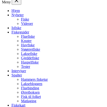
Meny
Hjem
Nyheter
Fiske
Videoer
Isfiske
Fiskeguider
Fluefiske
Knuter
Havfiske
Sjøørretfiske
Laksefiske
Gjeddefiske
Haspelfiske
Tester
Intervjuer
Spalter
Hammers fisketur
Laksebloggen
Fluebinding
Ørretboksen
Fisk til folket
Matlaging
Fiskekart