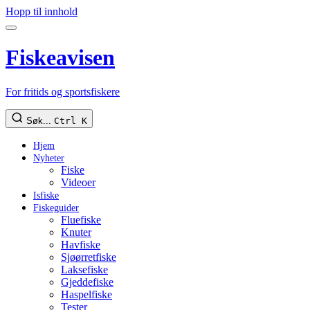
Hopp til innhold
Fiskeavisen
For fritids og sportsfiskere
Søk...
Ctrl K
Hjem
Nyheter
Fiske
Videoer
Isfiske
Fiskeguider
Fluefiske
Knuter
Havfiske
Sjøørretfiske
Laksefiske
Gjeddefiske
Haspelfiske
Tester