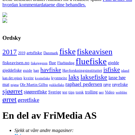
hvordan kommentardataene dine behandles.
Ordsky
fiske
fiskeavisen
2017
artsfiske
Danmark
2019
fluefiske
fiskeavisen.no
flue
gjedde
fiskejegeren
Fluebinding
havfiske
isfiske
gjeddefiske
Havforskningsinstituttet
guide
harr
island
laks
laksefiske
lasse bøe
kveite
kystmeite
kan det spises
kveitefiske
raphael pedersen
mat
røye
røyefiske
Ole Martin Gilbu
mjøsa
pukkellaks
sjøørret
sjøørretfiske
trolling
Sverige
tips
torsk
Video
test
wobbler
tørt
ørret
ørretfiske
En del av FriMedia AS
Sjekk ut våre andre magasiner: