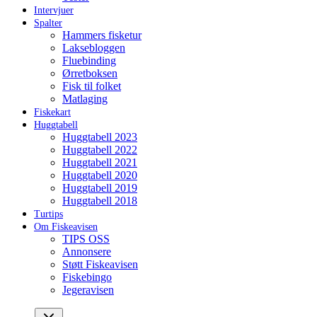
Intervjuer
Spalter
Hammers fisketur
Laksebloggen
Fluebinding
Ørretboksen
Fisk til folket
Matlaging
Fiskekart
Huggtabell
Huggtabell 2023
Huggtabell 2022
Huggtabell 2021
Huggtabell 2020
Huggtabell 2019
Huggtabell 2018
Turtips
Om Fiskeavisen
TIPS OSS
Annonsere
Støtt Fiskeavisen
Fiskebingo
Jegeravisen