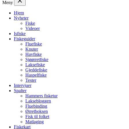
Meny
Hjem
Nyheter
Fiske
Videoer
Isfiske
Fiskeguider
Fluefiske
Knuter
Havfiske
Sjøørretfiske
Laksefiske
Gjeddefiske
Haspelfiske
Tester
Intervjuer
Spalter
Hammers fisketur
Laksebloggen
Fluebinding
Ørretboksen
Fisk til folket
Matlaging
Fiskekart