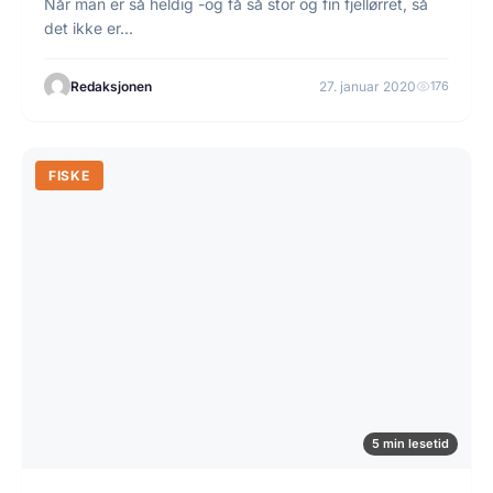
Når man er så heldig -og få så stor og fin fjellørret, så
det ikke er…
Redaksjonen
27. januar 2020
176
FISKE
5 min lesetid