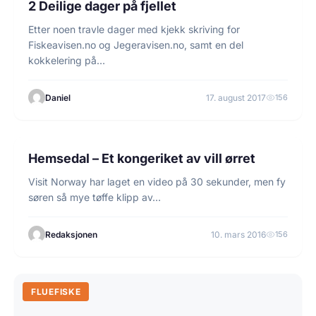
2 Deilige dager på fjellet
Etter noen travle dager med kjekk skriving for
Fiskeavisen.no og Jegeravisen.no, samt en del
kokkelering på…
Daniel
17. august 2017
156
1 min lesetid
FLUEFISKE
Hemsedal – Et kongeriket av vill ørret
Visit Norway har laget en video på 30 sekunder, men fy
søren så mye tøffe klipp av…
Redaksjonen
10. mars 2016
156
FLUEFISKE