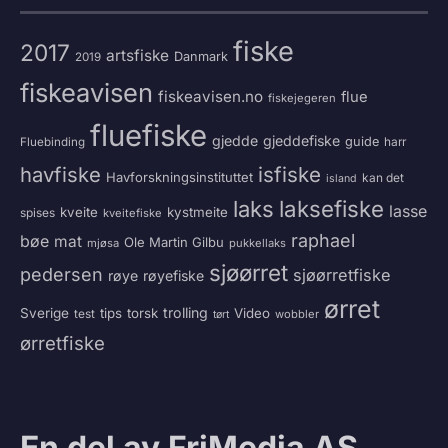
fiske
2017
artsfiske
Danmark
2019
fiskeavisen
fiskeavisen.no
flue
fiskejegeren
fluefiske
gjedde
gjeddefiske
guide
harr
Fluebinding
havfiske
isfiske
Havforskningsinstituttet
kan det
island
laksefiske
laks
lasse
kveite
kystmeite
spises
kveitefiske
raphael
bøe
mat
Ole Martin Gilbu
mjøsa
pukkellaks
sjøørret
pedersen
sjøørretfiske
røye
røyefiske
ørret
trolling
Sverige
tips
torsk
Video
test
wobbler
tørt
ørretfiske
En del av FriMedia AS