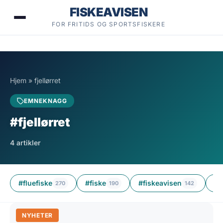
Hopp
FISKEAVISEN
til
FOR FRITIDS OG SPORTSFISKERE
innhold
Hjem
»
fjellørret
EMNEKNAGG
#fjellørret
4 artikler
#fluefiske
#fiske
#fiskeavisen
#ø
270
190
142
NYHETER