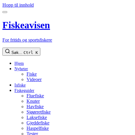
Hopp til innhold
Fiskeavisen
For fritids og sportsfiskere
Søk...
Ctrl K
Hjem
Nyheter
Fiske
Videoer
Isfiske
Fiskeguider
Fluefiske
Knuter
Havfiske
Sjøørretfiske
Laksefiske
Gjeddefiske
Haspelfiske
Tester