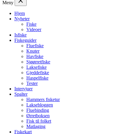
Meny
Hjem
Nyheter
Fiske
Videoer
Isfiske
Fiskeguider
Fluefiske
Knuter
Havfiske
Sjøørretfiske
Laksefiske
Gjeddefiske
Haspelfiske
Tester
Intervjuer
Spalter
Hammers fisketur
Laksebloggen
Fluebinding
Ørretboksen
Fisk til folket
Matlaging
Fiskekart