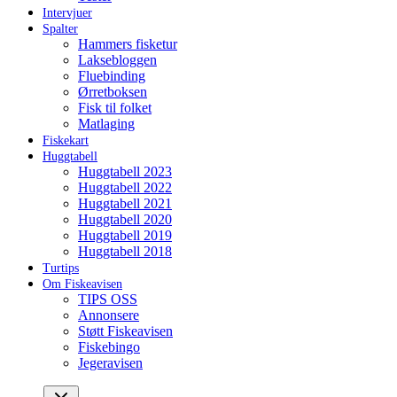
Intervjuer
Spalter
Hammers fisketur
Laksebloggen
Fluebinding
Ørretboksen
Fisk til folket
Matlaging
Fiskekart
Huggtabell
Huggtabell 2023
Huggtabell 2022
Huggtabell 2021
Huggtabell 2020
Huggtabell 2019
Huggtabell 2018
Turtips
Om Fiskeavisen
TIPS OSS
Annonsere
Støtt Fiskeavisen
Fiskebingo
Jegeravisen