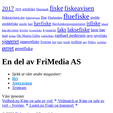
fiske
fiskeavisen
2017
artsfiske
Danmark
2019
fluefiske
fiskeavisen.no
flue
gjedde
fiskejegeren
Fluebinding
havfiske
isfiske
gjeddefiske
Havforskningsinstituttet
guide
harr
island
laks
laksefiske
lasse bøe
kveite
kystmeite
kan det spises
kveitefiske
raphael pedersen
mat
røye
røyefiske
Ole Martin Gilbu
mjøsa
pukkellaks
sjøørret
sjøørretfiske
trolling
Sverige
tips
torsk
Video
test
wobbler
tørt
ørret
ørretfiske
En del av FriMedia AS
Sjekk ut våre andre magasiner:
Ifri
Jegeravisen
Testteam
Våre tjenester
Vedbod.no
Kjøp og salg av ved
Vedmatch.se
Kjøp og salg av
ved – Sverige
Lastet.no
Frakt og transport