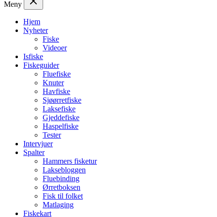
Meny
Hjem
Nyheter
Fiske
Videoer
Isfiske
Fiskeguider
Fluefiske
Knuter
Havfiske
Sjøørretfiske
Laksefiske
Gjeddefiske
Haspelfiske
Tester
Intervjuer
Spalter
Hammers fisketur
Laksebloggen
Fluebinding
Ørretboksen
Fisk til folket
Matlaging
Fiskekart