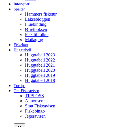
Intervjuer
Spalter
Hammers fisketur
Laksebloggen
Fluebinding
Ørretboksen
Fisk til folket
Matlaging
Fiskekart
Huggtabell
Huggtabell 2023
Huggtabell 2022
Huggtabell 2021
Huggtabell 2020
Huggtabell 2019
Huggtabell 2018
Turtips
Om Fiskeavisen
TIPS OSS
Annonsere
Støtt Fiskeavisen
Fiskebingo
Jegeravisen