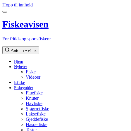
Hopp til innhold
Fiskeavisen
For fritids og sportsfiskere
Søk...
Ctrl K
Hjem
Nyheter
Fiske
Videoer
Isfiske
Fiskeguider
Fluefiske
Knuter
Havfiske
Sjøørretfiske
Laksefiske
Gjeddefiske
Haspelfiske
Tester