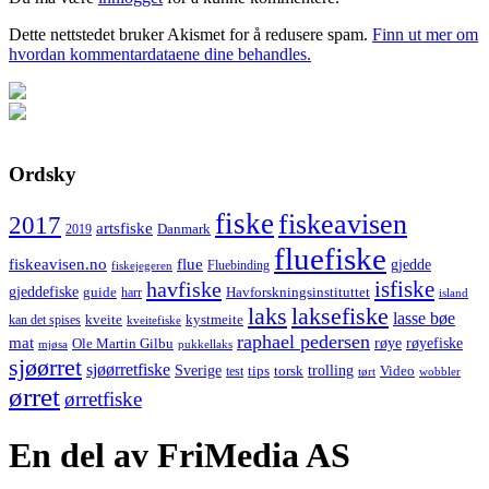
Dette nettstedet bruker Akismet for å redusere spam.
Finn ut mer om
hvordan kommentardataene dine behandles.
Ordsky
fiske
fiskeavisen
2017
artsfiske
Danmark
2019
fluefiske
fiskeavisen.no
flue
gjedde
fiskejegeren
Fluebinding
havfiske
isfiske
gjeddefiske
Havforskningsinstituttet
guide
harr
island
laks
laksefiske
lasse bøe
kveite
kystmeite
kan det spises
kveitefiske
raphael pedersen
mat
røye
røyefiske
Ole Martin Gilbu
mjøsa
pukkellaks
sjøørret
sjøørretfiske
trolling
Sverige
tips
torsk
Video
test
wobbler
tørt
ørret
ørretfiske
En del av FriMedia AS