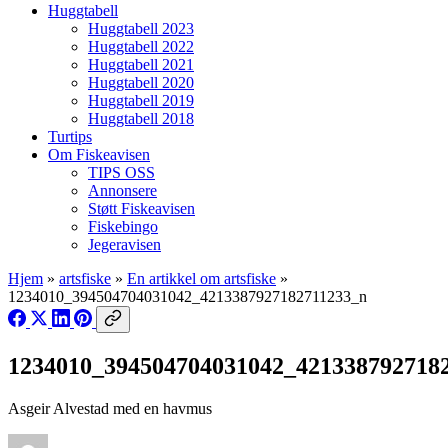
Huggtabell
Huggtabell 2023
Huggtabell 2022
Huggtabell 2021
Huggtabell 2020
Huggtabell 2019
Huggtabell 2018
Turtips
Om Fiskeavisen
TIPS OSS
Annonsere
Støtt Fiskeavisen
Fiskebingo
Jegeravisen
Hjem
»
artsfiske
»
En artikkel om artsfiske
»
1234010_394504704031042_4213387927182711233_n
1234010_394504704031042_421338792718
Asgeir Alvestad med en havmus