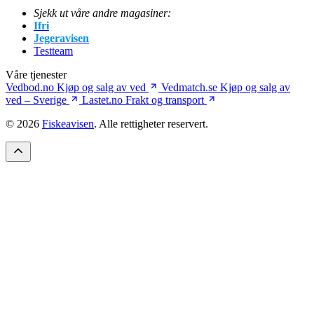
Sjekk ut våre andre magasiner:
Ifri
Jegeravisen
Testteam
Våre tjenester
Vedbod.no
Kjøp og salg av ved
Vedmatch.se
Kjøp og salg av
ved – Sverige
Lastet.no
Frakt og transport
© 2026
Fiskeavisen
. Alle rettigheter reservert.