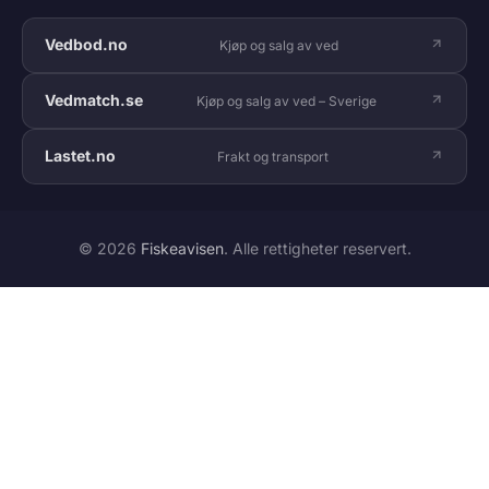
Vedbod.no
Kjøp og salg av ved
Vedmatch.se
Kjøp og salg av ved – Sverige
Lastet.no
Frakt og transport
© 2026
Fiskeavisen
. Alle rettigheter reservert.