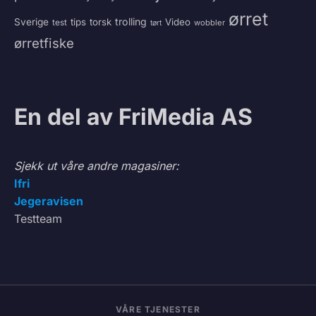
ørret
trolling
Sverige
tips
torsk
Video
test
wobbler
tørt
ørretfiske
En del av FriMedia AS
Sjekk ut våre andre magasiner:
Ifri
Jegeravisen
Testteam
VÅRE TJENESTER