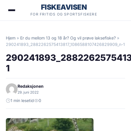
Hopp
FISKEAVISEN
til
FOR FRITIDS OG SPORTSFISKERE
innhold
Hjem
»
Er du mellom 13 og 18 år? Og vil prøve laksefiske?
»
290241893_2882262575413817_1086588107426829909_n-1
290241893_2882262575413
1
Redaksjonen
29. juni 2022
1 min lesetid
0