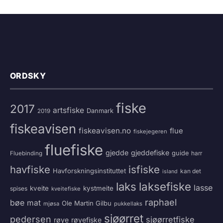
ORDSKY
fiske
2017
artsfiske
Danmark
2019
fiskeavisen
fiskeavisen.no
flue
fiskejegeren
fluefiske
gjedde
gjeddefiske
guide
harr
Fluebinding
havfiske
isfiske
Havforskningsinstituttet
kan det
island
laksefiske
laks
lasse
kveite
kystmeite
spises
kveitefiske
raphael
bøe
mat
Ole Martin Gilbu
mjøsa
pukkellaks
sjøørret
pedersen
sjøørretfiske
røye
røyefiske