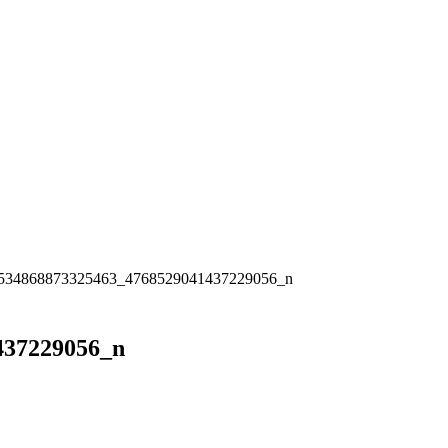
534868873325463_4768529041437229056_n
437229056_n