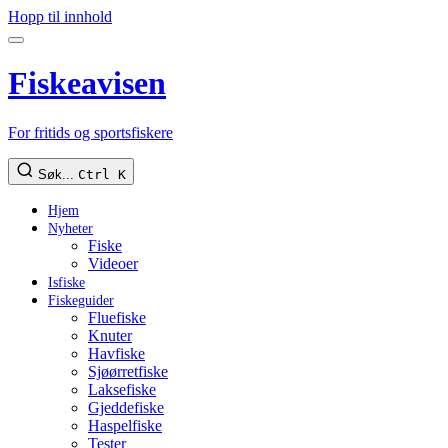
Hopp til innhold
Fiskeavisen
For fritids og sportsfiskere
Søk...
Ctrl K
Hjem
Nyheter
Fiske
Videoer
Isfiske
Fiskeguider
Fluefiske
Knuter
Havfiske
Sjøørretfiske
Laksefiske
Gjeddefiske
Haspelfiske
Tester