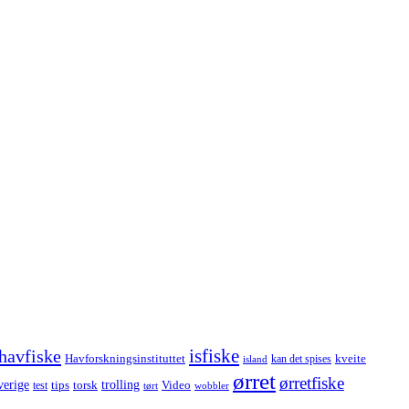
havfiske
isfiske
Havforskningsinstituttet
kveite
kan det spises
island
ørret
ørretfiske
trolling
verige
tips
torsk
Video
test
wobbler
tørt