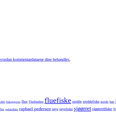
hvordan kommentardataene dine behandles.
fluefiske
.no
flue
gjedde
gjeddefiske
guide
harr
fiskejegeren
Fluebinding
sjøørret
raphael pedersen
sjøørretfiske
røye
røyefiske
lbu
S
pukkellaks