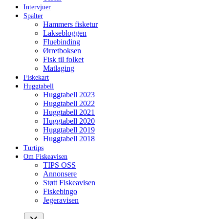
Intervjuer
Spalter
Hammers fisketur
Laksebloggen
Fluebinding
Ørretboksen
Fisk til folket
Matlaging
Fiskekart
Huggtabell
Huggtabell 2023
Huggtabell 2022
Huggtabell 2021
Huggtabell 2020
Huggtabell 2019
Huggtabell 2018
Turtips
Om Fiskeavisen
TIPS OSS
Annonsere
Støtt Fiskeavisen
Fiskebingo
Jegeravisen