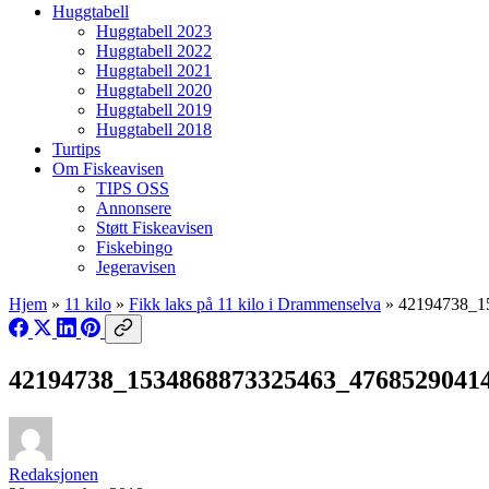
Huggtabell
Huggtabell 2023
Huggtabell 2022
Huggtabell 2021
Huggtabell 2020
Huggtabell 2019
Huggtabell 2018
Turtips
Om Fiskeavisen
TIPS OSS
Annonsere
Støtt Fiskeavisen
Fiskebingo
Jegeravisen
Hjem
»
11 kilo
»
Fikk laks på 11 kilo i Drammenselva
»
42194738_1
42194738_1534868873325463_4768529041
Redaksjonen