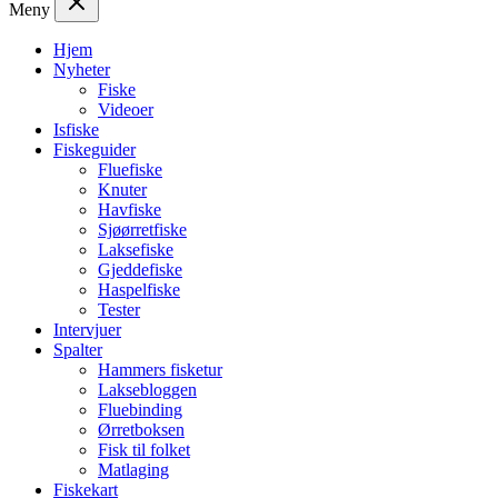
Meny
Hjem
Nyheter
Fiske
Videoer
Isfiske
Fiskeguider
Fluefiske
Knuter
Havfiske
Sjøørretfiske
Laksefiske
Gjeddefiske
Haspelfiske
Tester
Intervjuer
Spalter
Hammers fisketur
Laksebloggen
Fluebinding
Ørretboksen
Fisk til folket
Matlaging
Fiskekart