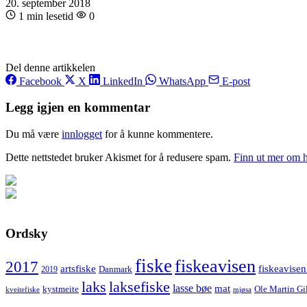
20. september 2018
1 min lesetid
0
Del denne artikkelen
Facebook
X
LinkedIn
WhatsApp
E-post
Legg igjen en kommentar
Du må være
innlogget
for å kunne kommentere.
Dette nettstedet bruker Akismet for å redusere spam.
Finn ut mer om 
Ordsky
fiske
fiskeavisen
2017
artsfiske
fiskeavisen
Danmark
2019
laks
laksefiske
lasse bøe
mat
kystmeite
Ole Martin Gi
kveitefiske
mjøsa