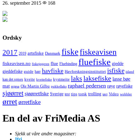
26. september 2015
168
Ordsky
fiske
fiskeavisen
2017
artsfiske
Danmark
2019
fluefiske
fiskeavisen.no
flue
gjedde
fiskejegeren
Fluebinding
havfiske
isfiske
gjeddefiske
Havforskningsinstituttet
guide
harr
island
laks
laksefiske
lasse bøe
kveite
kystmeite
kan det spises
kveitefiske
raphael pedersen
mat
røye
røyefiske
Ole Martin Gilbu
mjøsa
pukkellaks
sjøørret
sjøørretfiske
trolling
Sverige
tips
torsk
Video
test
wobbler
tørt
ørret
ørretfiske
En del av FriMedia AS
Sjekk ut våre andre magasiner:
Ifri