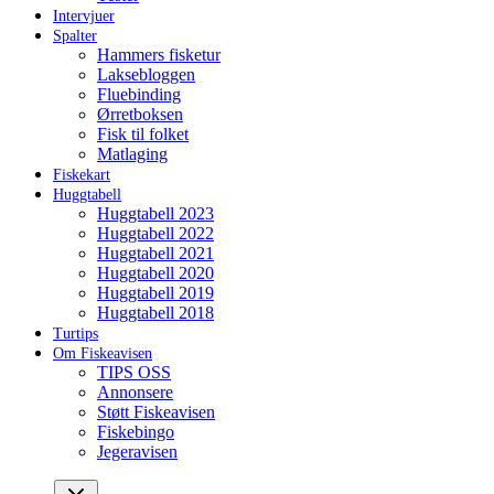
Intervjuer
Spalter
Hammers fisketur
Laksebloggen
Fluebinding
Ørretboksen
Fisk til folket
Matlaging
Fiskekart
Huggtabell
Huggtabell 2023
Huggtabell 2022
Huggtabell 2021
Huggtabell 2020
Huggtabell 2019
Huggtabell 2018
Turtips
Om Fiskeavisen
TIPS OSS
Annonsere
Støtt Fiskeavisen
Fiskebingo
Jegeravisen