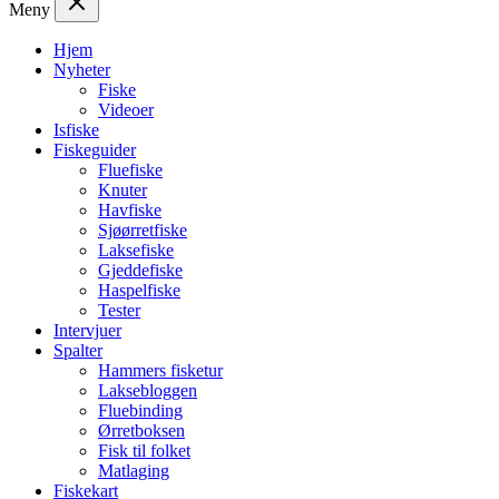
Meny
Hjem
Nyheter
Fiske
Videoer
Isfiske
Fiskeguider
Fluefiske
Knuter
Havfiske
Sjøørretfiske
Laksefiske
Gjeddefiske
Haspelfiske
Tester
Intervjuer
Spalter
Hammers fisketur
Laksebloggen
Fluebinding
Ørretboksen
Fisk til folket
Matlaging
Fiskekart