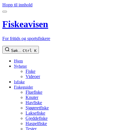
Hopp til innhold
Fiskeavisen
For fritids og sportsfiskere
Søk...
Ctrl K
Hjem
Nyheter
Fiske
Videoer
Isfiske
Fiskeguider
Fluefiske
Knuter
Havfiske
Sjøørretfiske
Laksefiske
Gjeddefiske
Haspelfiske
Tester