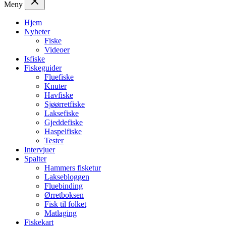
Meny
Hjem
Nyheter
Fiske
Videoer
Isfiske
Fiskeguider
Fluefiske
Knuter
Havfiske
Sjøørretfiske
Laksefiske
Gjeddefiske
Haspelfiske
Tester
Intervjuer
Spalter
Hammers fisketur
Laksebloggen
Fluebinding
Ørretboksen
Fisk til folket
Matlaging
Fiskekart