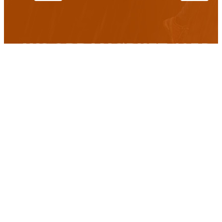
Ordsky
fiske
fiskeavisen
2017
artsfiske
Danmark
2019
fluefiske
fiskeavisen.no
flue
gjedde
fiskejegeren
Fluebinding
havfiske
isfiske
gjeddefiske
Havforskningsinstituttet
guide
harr
island
laks
laksefiske
lasse bøe
kveite
kystmeite
kan det spises
kveitefiske
raphael pedersen
mat
røye
røyefiske
Ole Martin Gilbu
mjøsa
pukkellaks
sjøørret
sjøørretfiske
trolling
Sverige
tips
torsk
Video
test
wobbler
tørt
ørret
ørretfiske
En del av FriMedia AS