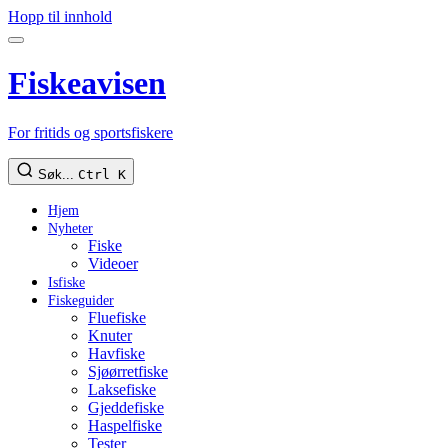
Hopp til innhold
Fiskeavisen
For fritids og sportsfiskere
Søk...
Ctrl K
Hjem
Nyheter
Fiske
Videoer
Isfiske
Fiskeguider
Fluefiske
Knuter
Havfiske
Sjøørretfiske
Laksefiske
Gjeddefiske
Haspelfiske
Tester