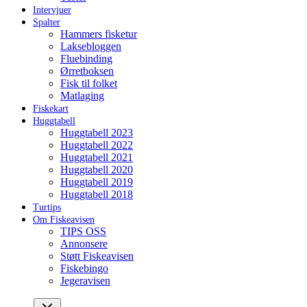
Intervjuer
Spalter
Hammers fisketur
Laksebloggen
Fluebinding
Ørretboksen
Fisk til folket
Matlaging
Fiskekart
Huggtabell
Huggtabell 2023
Huggtabell 2022
Huggtabell 2021
Huggtabell 2020
Huggtabell 2019
Huggtabell 2018
Turtips
Om Fiskeavisen
TIPS OSS
Annonsere
Støtt Fiskeavisen
Fiskebingo
Jegeravisen