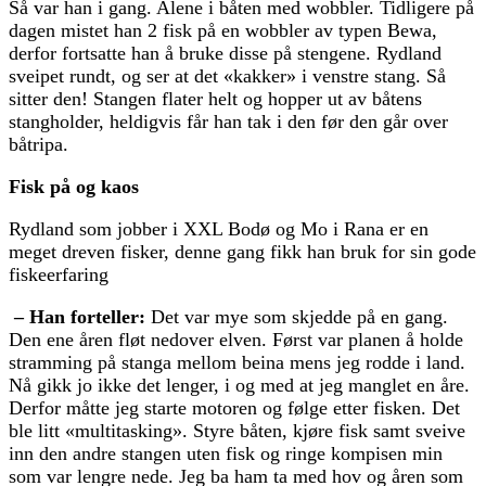
Så var han i gang. Alene i båten med wobbler. Tidligere på
dagen mistet han 2 fisk på en wobbler av typen Bewa,
derfor fortsatte han å bruke disse på stengene. Rydland
sveipet rundt, og ser at det «kakker» i venstre stang. Så
sitter den! Stangen flater helt og hopper ut av båtens
stangholder, heldigvis får han tak i den før den går over
båtripa.
Fisk på og kaos
Rydland som jobber i XXL Bodø og Mo i Rana er en
meget dreven fisker, denne gang fikk han bruk for sin gode
fiskeerfaring
– Han forteller:
Det var mye som skjedde på en gang.
Den ene åren fløt nedover elven. Først var planen å holde
stramming på stanga mellom beina mens jeg rodde i land.
Nå gikk jo ikke det lenger, i og med at jeg manglet en åre.
Derfor måtte jeg starte motoren og følge etter fisken. Det
ble litt «multitasking». Styre båten, kjøre fisk samt sveive
inn den andre stangen uten fisk og ringe kompisen min
som var lengre nede. Jeg ba ham ta med hov og åren som