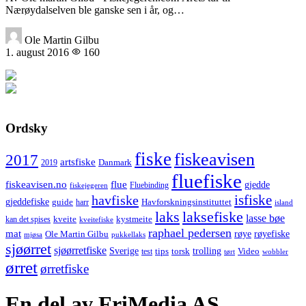
Nærøydalselven ble ganske sen i år, og…
Ole Martin Gilbu
1. august 2016
160
Ordsky
fiske
fiskeavisen
2017
artsfiske
Danmark
2019
fluefiske
fiskeavisen.no
flue
gjedde
fiskejegeren
Fluebinding
havfiske
isfiske
gjeddefiske
Havforskningsinstituttet
guide
harr
island
laks
laksefiske
lasse bøe
kveite
kystmeite
kan det spises
kveitefiske
raphael pedersen
mat
røye
røyefiske
Ole Martin Gilbu
mjøsa
pukkellaks
sjøørret
sjøørretfiske
trolling
Sverige
tips
torsk
Video
test
wobbler
tørt
ørret
ørretfiske
En del av FriMedia AS