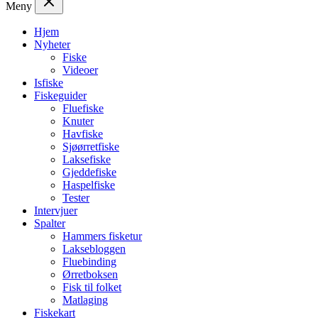
Meny
Hjem
Nyheter
Fiske
Videoer
Isfiske
Fiskeguider
Fluefiske
Knuter
Havfiske
Sjøørretfiske
Laksefiske
Gjeddefiske
Haspelfiske
Tester
Intervjuer
Spalter
Hammers fisketur
Laksebloggen
Fluebinding
Ørretboksen
Fisk til folket
Matlaging
Fiskekart