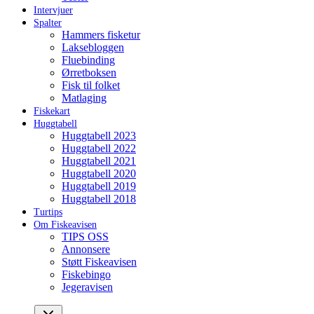
Intervjuer
Spalter
Hammers fisketur
Laksebloggen
Fluebinding
Ørretboksen
Fisk til folket
Matlaging
Fiskekart
Huggtabell
Huggtabell 2023
Huggtabell 2022
Huggtabell 2021
Huggtabell 2020
Huggtabell 2019
Huggtabell 2018
Turtips
Om Fiskeavisen
TIPS OSS
Annonsere
Støtt Fiskeavisen
Fiskebingo
Jegeravisen