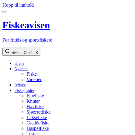
Hopp til innhold
Fiskeavisen
For fritids og sportsfiskere
Søk...
Ctrl K
Hjem
Nyheter
Fiske
Videoer
Isfiske
Fiskeguider
Fluefiske
Knuter
Havfiske
Sjøørretfiske
Laksefiske
Gjeddefiske
Haspelfiske
Tester