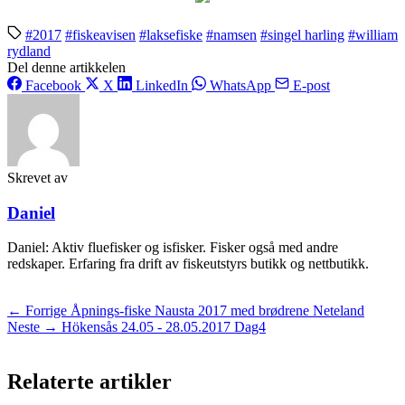
#2017
#fiskeavisen
#laksefiske
#namsen
#singel harling
#william
rydland
Del denne artikkelen
Facebook
X
LinkedIn
WhatsApp
E-post
Skrevet av
Daniel
Daniel: Aktiv fluefisker og isfisker. Fisker også med andre
redskaper. Erfaring fra drift av fiskeutstyrs butikk og nettbutikk.
← Forrige
Åpnings-fiske Nausta 2017 med brødrene Neteland
Neste →
Hökensås 24.05 - 28.05.2017 Dag4
Relaterte artikler