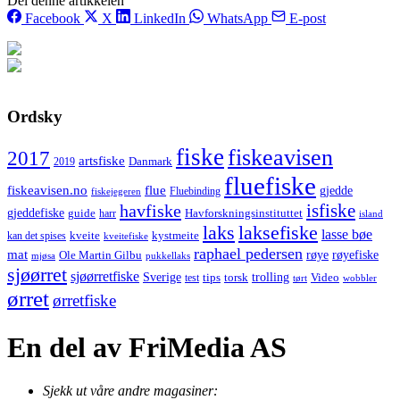
Del denne artikkelen
Facebook
X
LinkedIn
WhatsApp
E-post
Ordsky
fiske
fiskeavisen
2017
artsfiske
Danmark
2019
fluefiske
fiskeavisen.no
flue
gjedde
fiskejegeren
Fluebinding
havfiske
isfiske
gjeddefiske
Havforskningsinstituttet
guide
harr
island
laks
laksefiske
lasse bøe
kveite
kystmeite
kan det spises
kveitefiske
raphael pedersen
mat
røye
røyefiske
Ole Martin Gilbu
mjøsa
pukkellaks
sjøørret
sjøørretfiske
trolling
Sverige
tips
torsk
Video
test
wobbler
tørt
ørret
ørretfiske
En del av FriMedia AS
Sjekk ut våre andre magasiner: