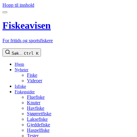
Hopp til innhold
Fiskeavisen
For fritids og sportsfiskere
Søk...
Ctrl K
Hjem
Nyheter
Fiske
Videoer
Isfiske
Fiskeguider
Fluefiske
Knuter
Havfiske
Sjøørretfiske
Laksefiske
Gjeddefiske
Haspelfiske
Tester