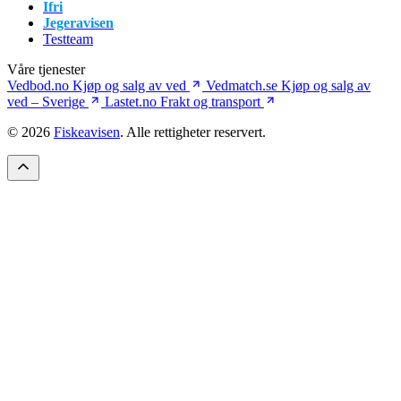
Ifri
Jegeravisen
Testteam
Våre tjenester
Vedbod.no
Kjøp og salg av ved
Vedmatch.se
Kjøp og salg av
ved – Sverige
Lastet.no
Frakt og transport
© 2026
Fiskeavisen
. Alle rettigheter reservert.