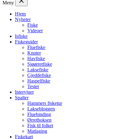
Meny
Hjem
Nyheter
Fiske
Videoer
Isfiske
Fiskeguider
Fluefiske
Knuter
Havfiske
Sjøørretfiske
Laksefiske
Gjeddefiske
Haspelfiske
Tester
Intervjuer
Spalter
Hammers fisketur
Laksebloggen
Fluebinding
Ørretboksen
Fisk til folket
Matlaging
Fiskekart