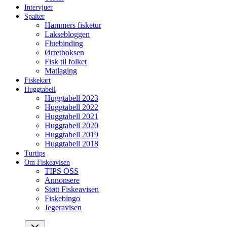
Intervjuer
Spalter
Hammers fisketur
Laksebloggen
Fluebinding
Ørretboksen
Fisk til folket
Matlaging
Fiskekart
Huggtabell
Huggtabell 2023
Huggtabell 2022
Huggtabell 2021
Huggtabell 2020
Huggtabell 2019
Huggtabell 2018
Turtips
Om Fiskeavisen
TIPS OSS
Annonsere
Støtt Fiskeavisen
Fiskebingo
Jegeravisen