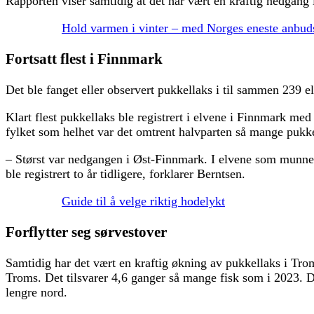
Rapporten viser samtidig at det har vært en kraftig nedgang i
Hold varmen i vinter – med Norges eneste anbuds
Fortsatt flest i Finnmark
Det ble fanget eller observert pukkellaks i til sammen 239 e
Klart flest pukkellaks ble registrert i elvene i Finnmark m
fylket som helhet var det omtrent halvparten så mange pukk
– Størst var nedgangen i Øst-Finnmark. I elvene som munner 
ble registrert to år tidligere, forklarer Berntsen.
Guide til å velge riktig hodelykt
Forflytter seg sørvestover
Samtidig har det vært en kraftig økning av pukkellaks i Trom
Troms. Det tilsvarer 4,6 ganger så mange fisk som i 2023. D
lengre nord.