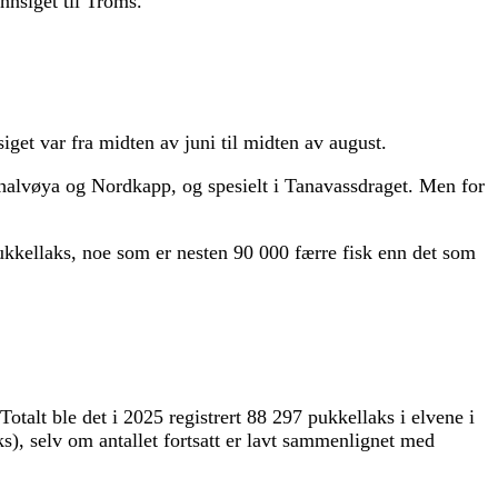
nnsiget til Troms.
iget var fra midten av juni til midten av august.
erhalvøya og Nordkapp, og spesielt i Tanavassdraget. Men for
pukkellaks, noe som er nesten 90 000 færre fisk enn det som
talt ble det i 2025 registrert 88 297 pukkellaks i elvene i
s), selv om antallet fortsatt er lavt sammenlignet med