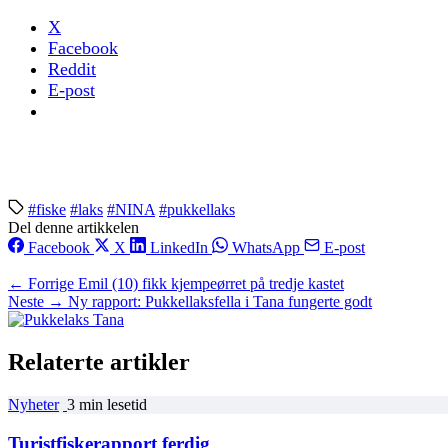
X
Facebook
Reddit
E-post
#fiske
#laks
#NINA
#pukkellaks
Del denne artikkelen
Facebook
X
LinkedIn
WhatsApp
E-post
← Forrige
Emil (10) fikk kjempeørret på tredje kastet
Neste →
Ny rapport: Pukkellaksfella i Tana fungerte godt
Relaterte artikler
Nyheter
3 min lesetid
Turistfiskerapport ferdig