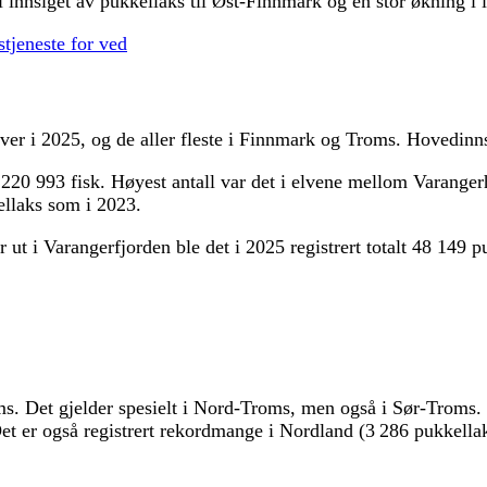
 innsiget av pukkellaks til Øst-Finnmark og en stor økning i i
tjeneste for ved
lver i 2025, og de aller fleste i Finnmark og Troms. Hovedinns
ed 220 993 fisk. Høyest antall var det i elvene mellom Varang
ellaks som i 2023.
ut i Varangerfjorden ble det i 2025 registrert totalt 48 149 
s. Det gjelder spesielt i Nord-Troms, men også i Sør-Troms. To
et er også registrert rekordmange i Nordland (3 286 pukkellak