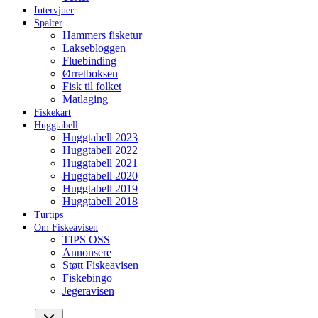
Intervjuer
Spalter
Hammers fisketur
Laksebloggen
Fluebinding
Ørretboksen
Fisk til folket
Matlaging
Fiskekart
Huggtabell
Huggtabell 2023
Huggtabell 2022
Huggtabell 2021
Huggtabell 2020
Huggtabell 2019
Huggtabell 2018
Turtips
Om Fiskeavisen
TIPS OSS
Annonsere
Støtt Fiskeavisen
Fiskebingo
Jegeravisen