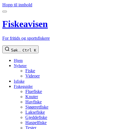
Hopp til innhold
Fiskeavisen
For fritids og sportsfiskere
Søk...
Ctrl K
Hjem
Nyheter
Fiske
Videoer
Isfiske
Fiskeguider
Fluefiske
Knuter
Havfiske
Sjøørretfiske
Laksefiske
Gjeddefiske
Haspelfiske
Tester