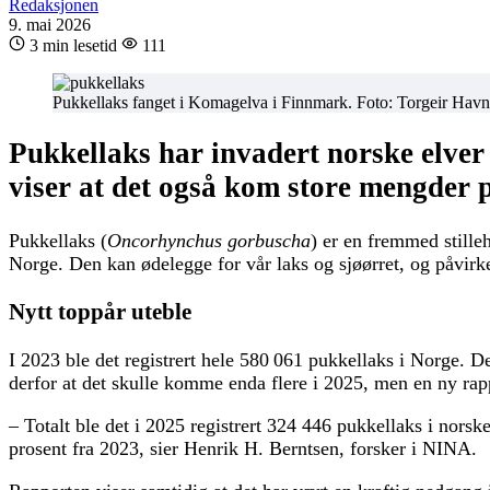
Redaksjonen
9. mai 2026
3 min lesetid
111
Pukkellaks fanget i Komagelva i Finnmark. Foto: Torgeir Ha
Pukkellaks har invadert norske elver
viser at det også kom store mengder 
Pukkellaks (
Oncorhynchus gorbuscha
) er en fremmed stille
Norge. Den kan ødelegge for vår laks og sjøørret, og påvirke 
Nytt toppår uteble
I 2023 ble det registrert hele 580 061 pukkellaks i Norge. De
derfor at det skulle komme enda flere i 2025, men en ny rapp
– Totalt ble det i 2025 registrert 324 446 pukkellaks i nors
prosent fra 2023, sier Henrik H. Berntsen, forsker i NINA.