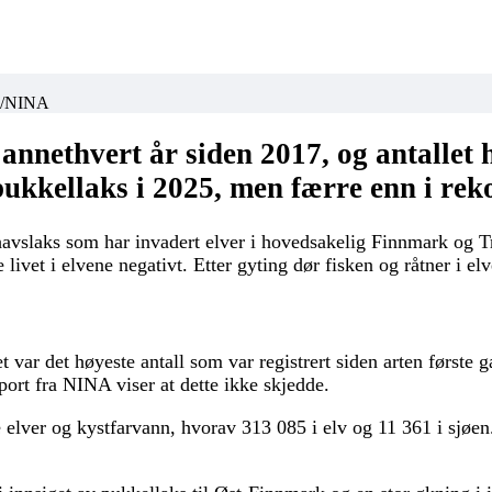
vn/NINA
 annethvert år siden 2017, og antallet
pukkellaks i 2025, men færre enn i rek
havslaks som har invadert elver i hovedsakelig Finnmark og Tr
livet i elvene negativt. Etter gyting dør fisken og råtner i el
t var det høyeste antall som var registrert siden arten første
ort fra NINA viser at dette ikke skjedde.
ke elver og kystfarvann, hvorav 313 085 i elv og 11 361 i sjø