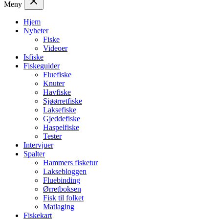
Meny
Hjem
Nyheter
Fiske
Videoer
Isfiske
Fiskeguider
Fluefiske
Knuter
Havfiske
Sjøørretfiske
Laksefiske
Gjeddefiske
Haspelfiske
Tester
Intervjuer
Spalter
Hammers fisketur
Laksebloggen
Fluebinding
Ørretboksen
Fisk til folket
Matlaging
Fiskekart