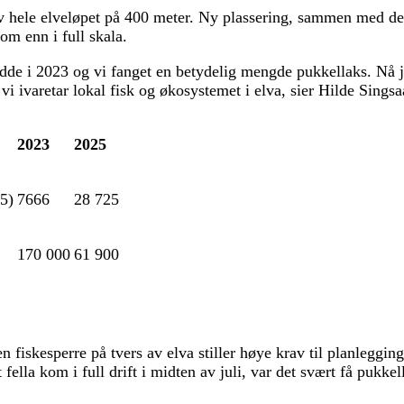
 av hele elveløpet på 400 meter. Ny plassering, sammen med d
om enn i full skala.
adde i 2023 og vi fanget en betydelig mengde pukkellaks. Nå 
vi ivaretar lokal fisk og økosystemet i elva, sier Hilde Singsa
2023
2025
5)
7666
28 725
170 000
61 900
en fiskesperre på tvers av elva stiller høye krav til planlegg
at fella kom i full drift i midten av juli, var det svært få puk