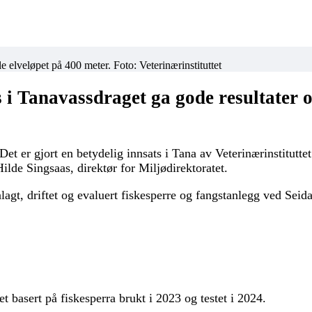
le elveløpet på 400 meter. Foto: Veterinærinstituttet
 i Tanavassdraget ga gode resultater o
 er gjort en betydelig innsats i Tana av Veterinærinstituttet
lde Singsaas, direktør for Miljødirektoratet.
nlagt, driftet og evaluert fiskesperre og fangstanlegg ved Sei
t basert på fiskesperra brukt i 2023 og testet i 2024.