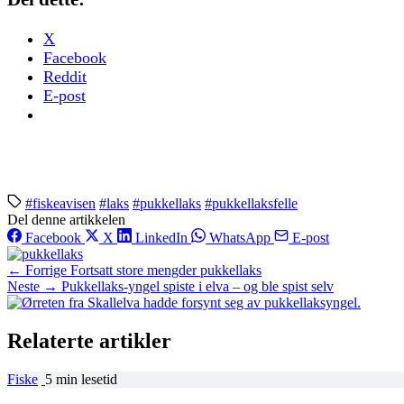
X
Facebook
Reddit
E-post
#fiskeavisen
#laks
#pukkellaks
#pukkellaksfelle
Del denne artikkelen
Facebook
X
LinkedIn
WhatsApp
E-post
← Forrige
Fortsatt store mengder pukkellaks
Neste →
Pukkellaks-yngel spiste i elva – og ble spist selv
Relaterte artikler
Fiske
5 min lesetid