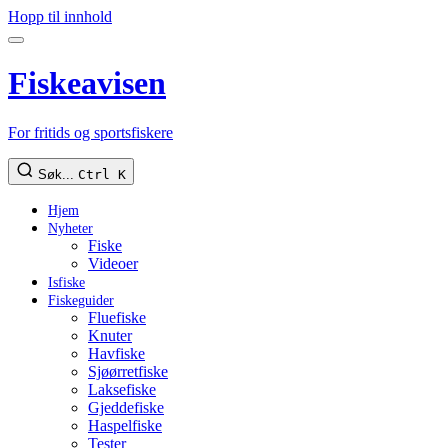
Hopp til innhold
Fiskeavisen
For fritids og sportsfiskere
Søk...
Ctrl K
Hjem
Nyheter
Fiske
Videoer
Isfiske
Fiskeguider
Fluefiske
Knuter
Havfiske
Sjøørretfiske
Laksefiske
Gjeddefiske
Haspelfiske
Tester