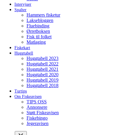
Intervjuer
Spalter
Hammers fisketur
Laksebloggen
Fluebinding
Ørretboksen
Fisk til folket
Matlaging
Fiskekart
Huggtabell
Huggtabell 2023
Huggtabell 2022
Huggtabell 2021
Huggtabell 2020
Huggtabell 2019
Huggtabell 2018
Turtips
Om Fiskeavisen
TIPS OSS
Annonsere
Støtt Fiskeavisen
Fiskebingo
Jegeravisen