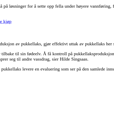
 på løsninger for å sette opp fella under høyere vannføring, for
te kjøp
duksjon av pukkellaks, gjør effektivt uttak av pukkellaks her s
 tilbake til sin fødeelv. Å få kontroll på pukkellaksproduksjon
rer seg til andre vassdrag, sier Hilde Singsaas.
pukkellaks levere en evaluering som ser på den samlede inns