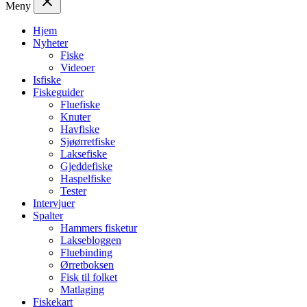
Meny
Hjem
Nyheter
Fiske
Videoer
Isfiske
Fiskeguider
Fluefiske
Knuter
Havfiske
Sjøørretfiske
Laksefiske
Gjeddefiske
Haspelfiske
Tester
Intervjuer
Spalter
Hammers fisketur
Laksebloggen
Fluebinding
Ørretboksen
Fisk til folket
Matlaging
Fiskekart