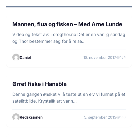
1 min lesetid
FISKE
Mannen, flua og fisken – Med Arne Lunde
Video og tekst av: Torogthor.no Det er en vanlig søndag
og Thor bestemmer seg for å reise…
Daniel
18. november 2017
154
1 min lesetid
FLUEFISKE
Ørret fiske i Hansöla
Denne gangen ønsket vi å teste ut en elv vi funnet på et
satelittbilde. Krystallklart vann…
Redaksjonen
5. september 2015
158
1 min lesetid