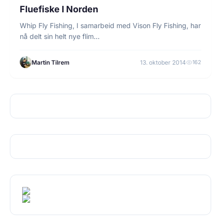
FLUEFISKE
Fluefiske I Norden
Whip Fly Fishing, I samarbeid med Vison Fly Fishing, har
nå delt sin helt nye flim…
Martin Tilrem
13. oktober 2014
162