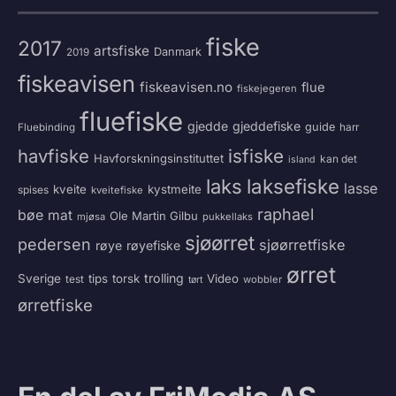
fiske
2017
artsfiske
Danmark
2019
fiskeavisen
fiskeavisen.no
flue
fiskejegeren
fluefiske
gjedde
gjeddefiske
guide
harr
Fluebinding
havfiske
isfiske
Havforskningsinstituttet
kan det
island
laksefiske
laks
lasse
kveite
kystmeite
spises
kveitefiske
raphael
bøe
mat
Ole Martin Gilbu
mjøsa
pukkellaks
sjøørret
pedersen
sjøørretfiske
røye
røyefiske
ørret
trolling
Sverige
tips
torsk
Video
test
wobbler
tørt
ørretfiske