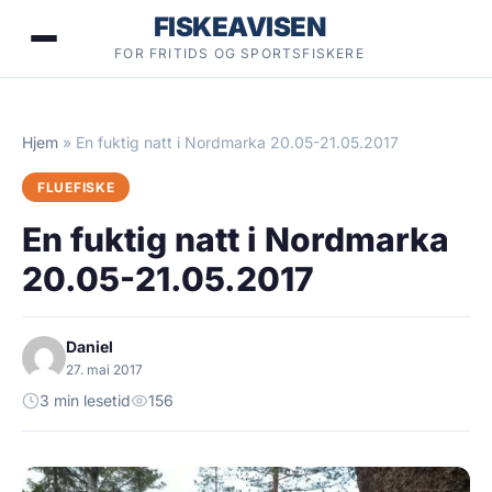
Hopp
FISKEAVISEN
til
FOR FRITIDS OG SPORTSFISKERE
innhold
Hjem
»
En fuktig natt i Nordmarka 20.05-21.05.2017
FLUEFISKE
En fuktig natt i Nordmarka
20.05-21.05.2017
Daniel
27. mai 2017
3 min lesetid
156