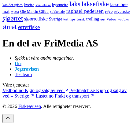
laks
laksefiske
lasse bøe
kveite
kystmeite
kan det spises
kveitefiske
raphael pedersen
mat
røye
røyefiske
Ole Martin Gilbu
mjøsa
pukkellaks
sjøørret
sjøørretfiske
trolling
Sverige
tips
torsk
Video
test
wobbler
tørt
ørret
ørretfiske
En del av FriMedia AS
Sjekk ut våre andre magasiner:
Ifri
Jegeravisen
Testteam
Våre tjenester
Vedbod.no
Kjøp og salg av ved
Vedmatch.se
Kjøp og salg av
ved – Sverige
Lastet.no
Frakt og transport
© 2026
Fiskeavisen
. Alle rettigheter reservert.