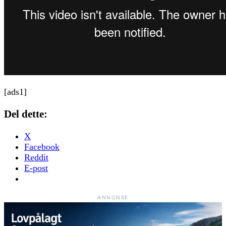
[ads1]
Del dette:
X
Facebook
Reddit
E-post
ANNONSE