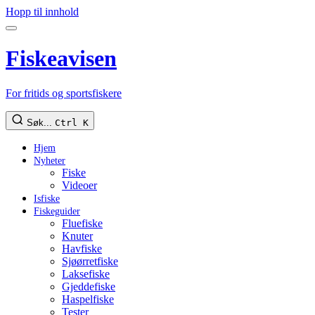
Hopp til innhold
Fiskeavisen
For fritids og sportsfiskere
Søk...
Ctrl K
Hjem
Nyheter
Fiske
Videoer
Isfiske
Fiskeguider
Fluefiske
Knuter
Havfiske
Sjøørretfiske
Laksefiske
Gjeddefiske
Haspelfiske
Tester