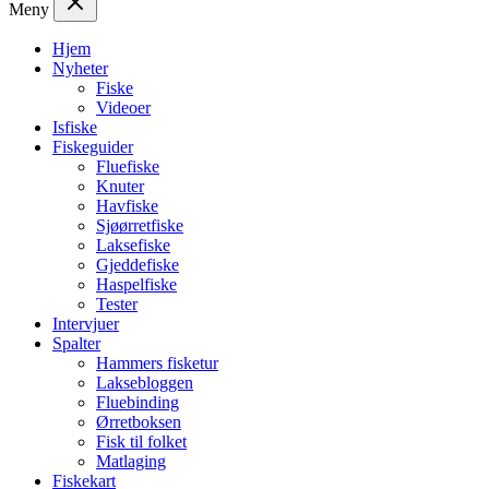
Meny
Hjem
Nyheter
Fiske
Videoer
Isfiske
Fiskeguider
Fluefiske
Knuter
Havfiske
Sjøørretfiske
Laksefiske
Gjeddefiske
Haspelfiske
Tester
Intervjuer
Spalter
Hammers fisketur
Laksebloggen
Fluebinding
Ørretboksen
Fisk til folket
Matlaging
Fiskekart