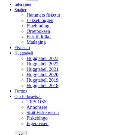
Intervjuer
Spalter
Hammers fisketur
Laksebloggen
Fluebinding
Ørretboksen
Fisk til folket
Matlaging
Fiskekart
Huggtabell
Huggtabell 2023
Huggtabell 2022
Huggtabell 2021
Huggtabell 2020
Huggtabell 2019
Huggtabell 2018
Turtips
Om Fiskeavisen
TIPS OSS
Annonsere
Støtt Fiskeavisen
Fiskebingo
Jegeravisen