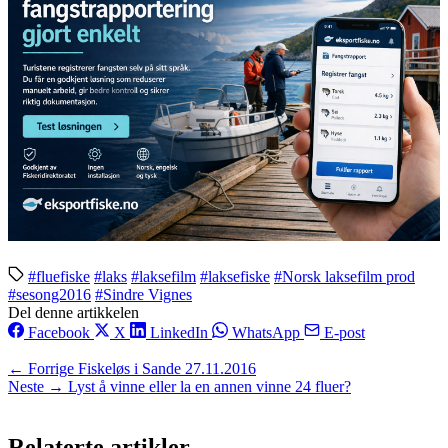
#fluefiske
#laks
#laksefilm
#laksefiske
#Norsk laksefilm prod
#sesong2016
#Sindre Vignes
Del denne artikkelen
Facebook
X
LinkedIn
WhatsApp
E-post
← Forrige
Fiskeløs i Sande 27.11.2016
Neste →
Lyst å vinne eller la en annen vinne 24 fluer?
Relaterte artikler