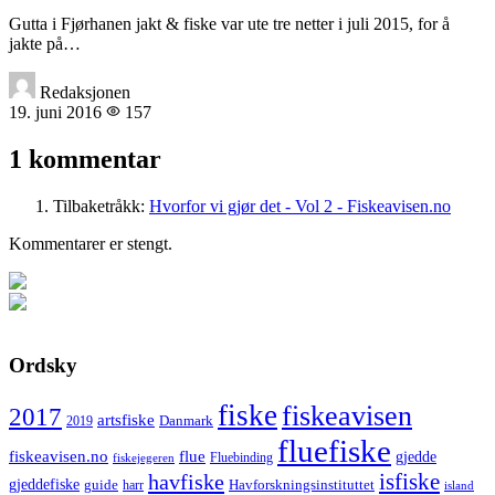
Gutta i Fjørhanen jakt & fiske var ute tre netter i juli 2015, for å
jakte på…
Redaksjonen
19. juni 2016
157
1 kommentar
Tilbaketråkk:
Hvorfor vi gjør det - Vol 2 - Fiskeavisen.no
Kommentarer er stengt.
Ordsky
fiske
fiskeavisen
2017
artsfiske
Danmark
2019
fluefiske
fiskeavisen.no
flue
gjedde
fiskejegeren
Fluebinding
havfiske
isfiske
gjeddefiske
Havforskningsinstituttet
guide
harr
island