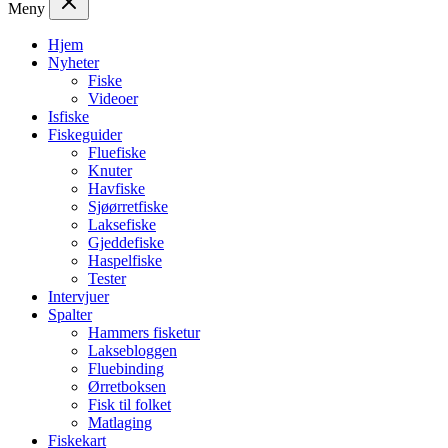
Meny
Hjem
Nyheter
Fiske
Videoer
Isfiske
Fiskeguider
Fluefiske
Knuter
Havfiske
Sjøørretfiske
Laksefiske
Gjeddefiske
Haspelfiske
Tester
Intervjuer
Spalter
Hammers fisketur
Laksebloggen
Fluebinding
Ørretboksen
Fisk til folket
Matlaging
Fiskekart