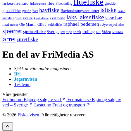
fluefiske
fiskeavisen.no
flue
gjedde
fiskejegeren
Fluebinding
havfiske
isfiske
gjeddefiske
Havforskningsinstituttet
guide
harr
island
laks
laksefiske
lasse bøe
kveite
kystmeite
kan det spises
kveitefiske
raphael pedersen
mat
røye
røyefiske
Ole Martin Gilbu
mjøsa
pukkellaks
sjøørret
sjøørretfiske
trolling
Sverige
tips
torsk
Video
test
wobbler
tørt
ørret
ørretfiske
En del av FriMedia AS
Sjekk ut våre andre magasiner:
Ifri
Jegeravisen
Testteam
Våre tjenester
Vedbod.no
Kjøp og salg av ved
Vedmatch.se
Kjøp og salg av
ved – Sverige
Lastet.no
Frakt og transport
© 2026
Fiskeavisen
. Alle rettigheter reservert.