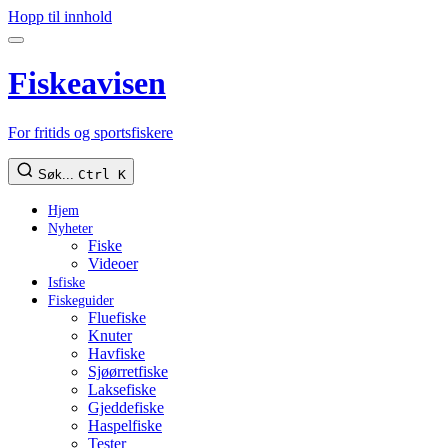
Hopp til innhold
Fiskeavisen
For fritids og sportsfiskere
Søk...
Ctrl K
Hjem
Nyheter
Fiske
Videoer
Isfiske
Fiskeguider
Fluefiske
Knuter
Havfiske
Sjøørretfiske
Laksefiske
Gjeddefiske
Haspelfiske
Tester