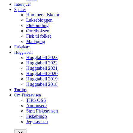
Intervjuer
Spalter
Hammers fisketur
Laksebloggen
Fluebinding
Ørretboksen
Fisk til folket
Matlaging
Fiskekart
Huggtabell
Huggtabell 2023
Huggtabell 2022
Huggtabell 2021
Huggtabell 2020
Huggtabell 2019
Huggtabell 2018
Turtips
Om Fiskeavisen
TIPS OSS
Annonsere
Støtt Fiskeavisen
Fiskebingo
Jegeravisen