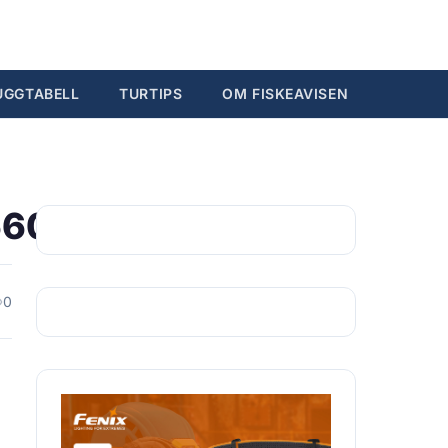
Søk...
Ctrl K
UGGTABELL
TURTIPS
OM FISKEAVISEN
660773896957_n
0