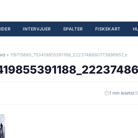
IDER
INTERVJUER
SPALTER
FISKEKART
H
ord
»
119715665_753419855391188_2223748660773896957_n
419855391188_2223748
1 min lesetid