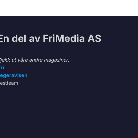
En del av FriMedia AS
jekk ut våre andre magasiner:
fri
egeravisen
estteam