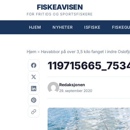
Hopp
FISKEAVISEN
til
FOR FRITIDS OG SPORTSFISKERE
innhold
HJEM
NYHETER
ISFISKE
FISKEGU
Hjem
»
Havabbor på over 3,5 kilo fanget i indre Oslofj
119715665_753
Redaksjonen
29. september 2020