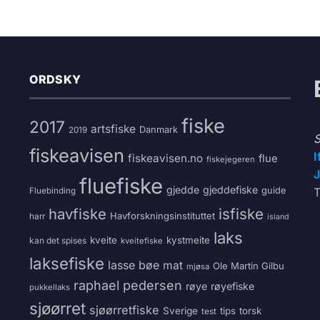
ORDSKY
fiske
2017
artsfiske
Danmark
2019
S
fiskeavisen
I
fiskeavisen.no
flue
fiskejegeren
J
fluefiske
gjedde
gjeddefiske
guide
T
Fluebinding
havfiske
isfiske
Havforskningsinstituttet
harr
island
laks
kveite
kystmeite
kan det spises
kveitefiske
laksefiske
lasse bøe
mat
Ole Martin Gilbu
mjøsa
raphael pedersen
røye
røyefiske
pukkellaks
sjøørret
sjøørretfiske
Sverige
tips
torsk
test