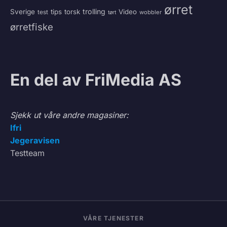
ørret
trolling
Sverige
tips
torsk
Video
test
wobbler
tørt
ørretfiske
En del av FriMedia AS
Sjekk ut våre andre magasiner:
Ifri
Jegeravisen
Testteam
VÅRE TJENESTER