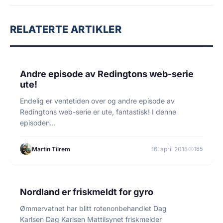
RELATERTE ARTIKLER
1 min lesetid
FLUEFISKE
Andre episode av Redingtons web-serie
ute!
Endelig er ventetiden over og andre episode av
Redingtons web-serie er ute, fantastisk! I denne
episoden…
Martin Tilrem
16. april 2015
165
4 min lesetid
FISKE
Nordland er friskmeldt for gyro
Ømmervatnet har blitt rotenonbehandlet Dag
Karlsen Dag Karlsen Mattilsynet friskmelder