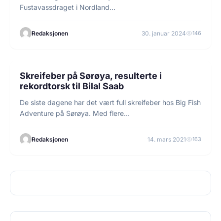
Fustavassdraget i Nordland
for lakseparasitten Gyrodactylus salaris, etter
at prøvene bekrefter at vassdraget…
Redaksjonen
30. januar 2024
146
3 min lesetid
FISKE
Skreifeber på Sørøya, resulterte i
rekordtorsk til Bilal Saab
De siste dagene har det vært full skreifeber hos Big Fish
Adventure på Sørøya. Med flere…
Redaksjonen
14. mars 2021
163