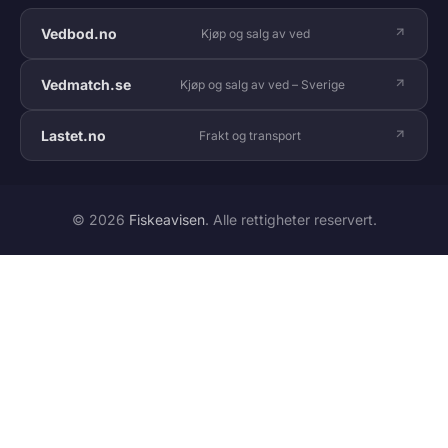
Vedbod.no
Kjøp og salg av ved
Vedmatch.se
Kjøp og salg av ved – Sverige
Lastet.no
Frakt og transport
© 2026
Fiskeavisen
. Alle rettigheter reservert.