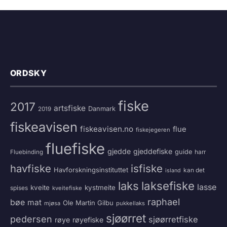
ORDSKY
fiske
2017
artsfiske
Danmark
2019
fiskeavisen
fiskeavisen.no
flue
fiskejegeren
fluefiske
gjedde
gjeddefiske
guide
harr
Fluebinding
havfiske
isfiske
Havforskningsinstituttet
kan det
island
laksefiske
laks
lasse
kveite
kystmeite
spises
kveitefiske
raphael
bøe
mat
Ole Martin Gilbu
mjøsa
pukkellaks
sjøørret
pedersen
sjøørretfiske
røye
røyefiske