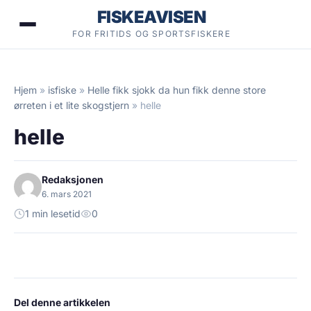
Hopp
FISKEAVISEN
til
FOR FRITIDS OG SPORTSFISKERE
innhold
Hjem
»
isfiske
»
Helle fikk sjokk da hun fikk denne store
ørreten i et lite skogstjern
»
helle
helle
Redaksjonen
6. mars 2021
1 min lesetid
0
Del denne artikkelen