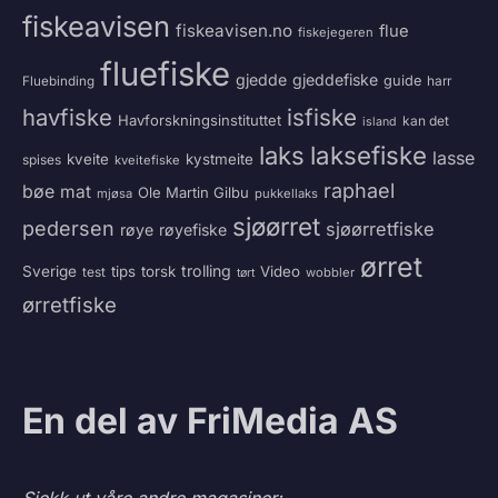
fiskeavisen
fiskeavisen.no
flue
fiskejegeren
fluefiske
gjedde
gjeddefiske
guide
harr
Fluebinding
havfiske
isfiske
Havforskningsinstituttet
kan det
island
laksefiske
laks
lasse
kveite
kystmeite
spises
kveitefiske
raphael
bøe
mat
Ole Martin Gilbu
mjøsa
pukkellaks
sjøørret
pedersen
sjøørretfiske
røye
røyefiske
ørret
trolling
Sverige
tips
torsk
Video
test
wobbler
tørt
ørretfiske
En del av FriMedia AS
Sjekk ut våre andre magasiner: