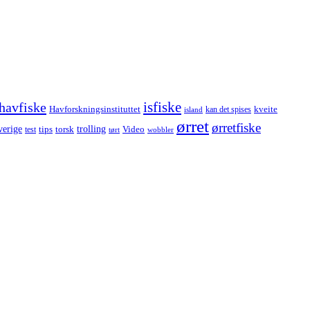
havfiske
isfiske
Havforskningsinstituttet
kveite
kan det spises
island
ørret
ørretfiske
trolling
verige
tips
torsk
Video
test
wobbler
tørt