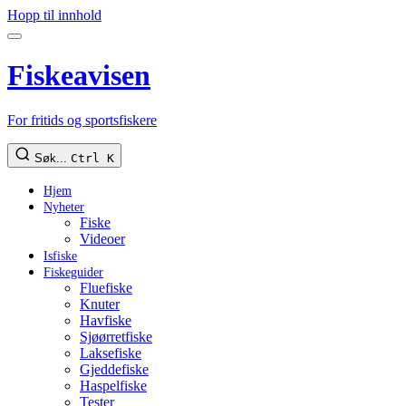
Hopp til innhold
Fiskeavisen
For fritids og sportsfiskere
Søk...
Ctrl K
Hjem
Nyheter
Fiske
Videoer
Isfiske
Fiskeguider
Fluefiske
Knuter
Havfiske
Sjøørretfiske
Laksefiske
Gjeddefiske
Haspelfiske
Tester