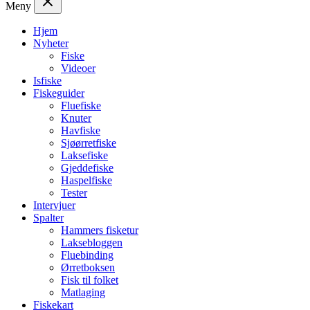
Meny
Hjem
Nyheter
Fiske
Videoer
Isfiske
Fiskeguider
Fluefiske
Knuter
Havfiske
Sjøørretfiske
Laksefiske
Gjeddefiske
Haspelfiske
Tester
Intervjuer
Spalter
Hammers fisketur
Laksebloggen
Fluebinding
Ørretboksen
Fisk til folket
Matlaging
Fiskekart