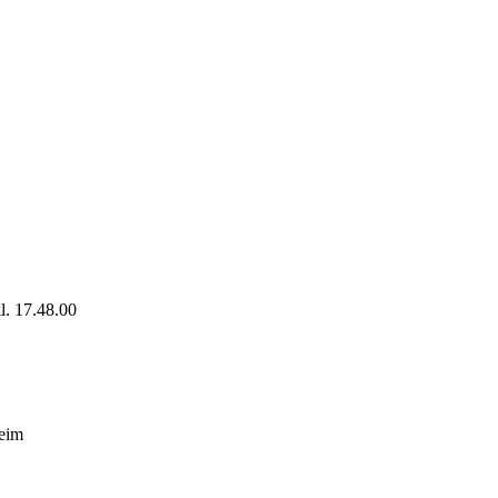
l. 17.48.00
heim