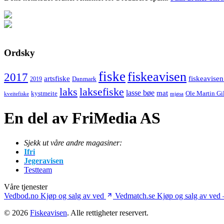
Ordsky
fiske
fiskeavisen
2017
artsfiske
fiskeavisen
Danmark
2019
laks
laksefiske
lasse bøe
mat
kystmeite
Ole Martin Gi
kveitefiske
mjøsa
En del av FriMedia AS
Sjekk ut våre andre magasiner:
Ifri
Jegeravisen
Testteam
Våre tjenester
Vedbod.no
Kjøp og salg av ved
Vedmatch.se
Kjøp og salg av ved 
© 2026
Fiskeavisen
. Alle rettigheter reservert.