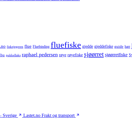
fluefiske
.no
flue
gjedde
gjeddefiske
guide
harr
fiskejegeren
Fluebinding
sjøørret
raphael pedersen
sjøørretfiske
røye
røyefiske
lbu
S
pukkellaks
– Sverige
Lastet.no
Frakt og transport