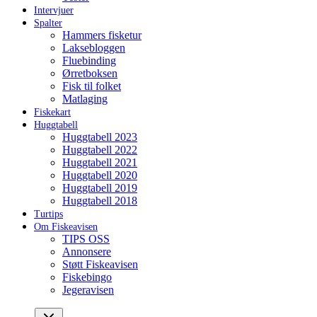
Intervjuer
Spalter
Hammers fisketur
Laksebloggen
Fluebinding
Ørretboksen
Fisk til folket
Matlaging
Fiskekart
Huggtabell
Huggtabell 2023
Huggtabell 2022
Huggtabell 2021
Huggtabell 2020
Huggtabell 2019
Huggtabell 2018
Turtips
Om Fiskeavisen
TIPS OSS
Annonsere
Støtt Fiskeavisen
Fiskebingo
Jegeravisen