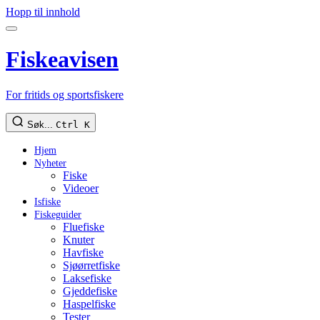
Hopp til innhold
Fiskeavisen
For fritids og sportsfiskere
Søk...
Ctrl K
Hjem
Nyheter
Fiske
Videoer
Isfiske
Fiskeguider
Fluefiske
Knuter
Havfiske
Sjøørretfiske
Laksefiske
Gjeddefiske
Haspelfiske
Tester