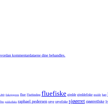
hvordan kommentardataene dine behandles.
fluefiske
.no
flue
gjedde
gjeddefiske
guide
harr
fiskejegeren
Fluebinding
sjøørret
raphael pedersen
sjøørretfiske
røye
røyefiske
lbu
S
pukkellaks