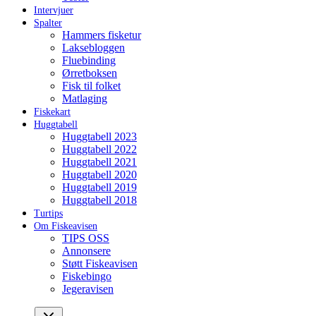
Intervjuer
Spalter
Hammers fisketur
Laksebloggen
Fluebinding
Ørretboksen
Fisk til folket
Matlaging
Fiskekart
Huggtabell
Huggtabell 2023
Huggtabell 2022
Huggtabell 2021
Huggtabell 2020
Huggtabell 2019
Huggtabell 2018
Turtips
Om Fiskeavisen
TIPS OSS
Annonsere
Støtt Fiskeavisen
Fiskebingo
Jegeravisen