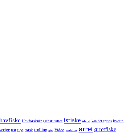
havfiske
isfiske
Havforskningsinstituttet
kveite
kan det spises
island
ørret
ørretfiske
trolling
verige
tips
torsk
Video
test
wobbler
tørt