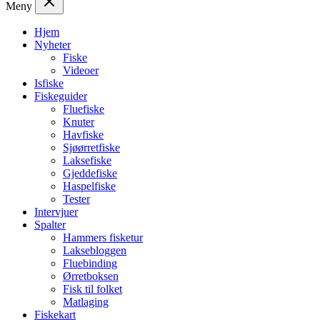
Meny
Hjem
Nyheter
Fiske
Videoer
Isfiske
Fiskeguider
Fluefiske
Knuter
Havfiske
Sjøørretfiske
Laksefiske
Gjeddefiske
Haspelfiske
Tester
Intervjuer
Spalter
Hammers fisketur
Laksebloggen
Fluebinding
Ørretboksen
Fisk til folket
Matlaging
Fiskekart