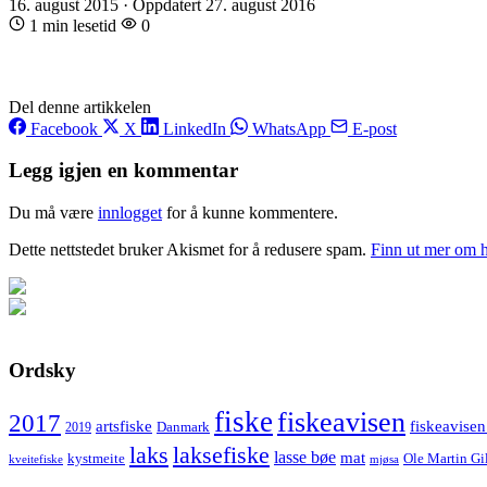
16. august 2015
·
Oppdatert 27. august 2016
1 min lesetid
0
Del denne artikkelen
Facebook
X
LinkedIn
WhatsApp
E-post
Legg igjen en kommentar
Du må være
innlogget
for å kunne kommentere.
Dette nettstedet bruker Akismet for å redusere spam.
Finn ut mer om 
Ordsky
fiske
fiskeavisen
2017
artsfiske
fiskeavisen
Danmark
2019
laks
laksefiske
lasse bøe
mat
kystmeite
Ole Martin Gi
kveitefiske
mjøsa