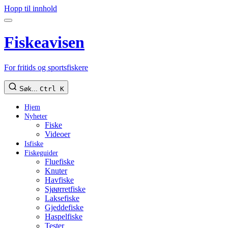
Hopp til innhold
Fiskeavisen
For fritids og sportsfiskere
Søk...
Ctrl K
Hjem
Nyheter
Fiske
Videoer
Isfiske
Fiskeguider
Fluefiske
Knuter
Havfiske
Sjøørretfiske
Laksefiske
Gjeddefiske
Haspelfiske
Tester