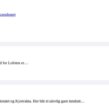
vassdraget
rd for Lofoten er…
toratet og Kystvakta. Her blir et ulovlig garn inndratt…