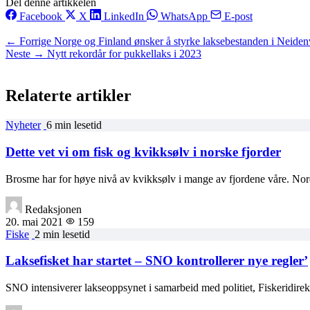
Del denne artikkelen
Facebook
X
LinkedIn
WhatsApp
E-post
← Forrige
Norge og Finland ønsker å styrke laksebestanden i Neiden
Neste →
Nytt rekordår for pukkellaks i 2023
Relaterte artikler
Nyheter
6 min lesetid
Dette vet vi om fisk og kvikksølv i norske fjorder
Brosme har for høye nivå av kvikksølv i mange av fjordene våre. No
Redaksjonen
20. mai 2021
159
Fiske
2 min lesetid
Laksefisket har startet – SNO kontrollerer nye regler’
SNO intensiverer lakseoppsynet i samarbeid med politiet, Fiskeridirek