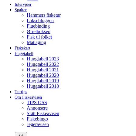
Intervjuer
Spalter
Hammers fisketur
Laksebloggen
Fluebinding
Ørretboksen
Fisk til folket
Matlaging
Fiskekart
Huggtabell
Huggtabell 2023
Huggtabell 2022
Huggtabell 2021
Huggtabell 2020
Huggtabell 2019
Huggtabell 2018
Turtips
Om Fiskeavisen
TIPS OSS
Annonsere
Støtt Fiskeavisen
Fiskebingo
Jegeravisen