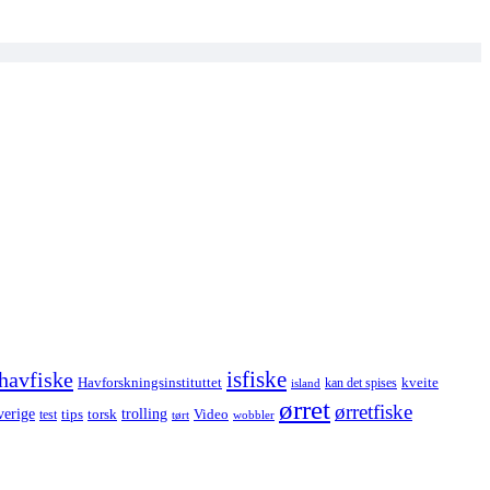
havfiske
isfiske
Havforskningsinstituttet
kveite
kan det spises
island
ørret
ørretfiske
trolling
verige
tips
torsk
Video
test
wobbler
tørt