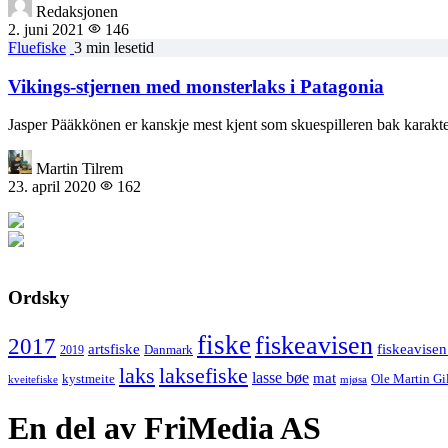
Redaksjonen
2. juni 2021
146
Fluefiske
3 min lesetid
Vikings-stjernen med monsterlaks i Patagonia
Jasper Pääkkönen er kanskje mest kjent som skuespilleren bak karak
Martin Tilrem
23. april 2020
162
Ordsky
fiske
fiskeavisen
2017
artsfiske
fiskeavisen
Danmark
2019
laks
laksefiske
lasse bøe
mat
kystmeite
Ole Martin Gi
kveitefiske
mjøsa
En del av FriMedia AS