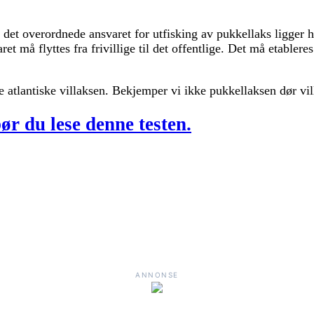
t overordnede ansvaret for utfisking av pukkellaks ligger hos
ret må flyttes fra frivillige til det offentlige. Det må etablere
de atlantiske villaksen. Bekjemper vi ikke pukkellaksen dør vil
bør du lese denne testen.
ANNONSE