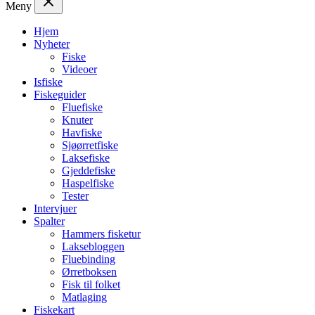
Meny
Hjem
Nyheter
Fiske
Videoer
Isfiske
Fiskeguider
Fluefiske
Knuter
Havfiske
Sjøørretfiske
Laksefiske
Gjeddefiske
Haspelfiske
Tester
Intervjuer
Spalter
Hammers fisketur
Laksebloggen
Fluebinding
Ørretboksen
Fisk til folket
Matlaging
Fiskekart