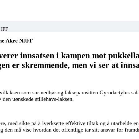
NJFF
ne Akre NJFF
verer innsatsen i kampen mot pukkella
en er skremmende, men vi ser at innsa
 villaksen som sur nedbør og lakseparasitten Gyrodactylus salar
v den uønskede stillehavs-laksen.
 med sikte på å iverksette effektive tiltak og å utarbeide e
og den må vise hvordan det offentlige tar sitt ansvar for framdri