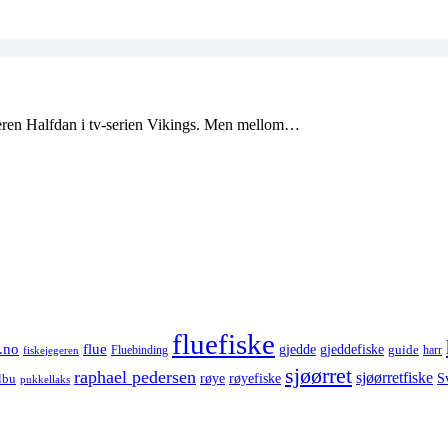
teren Halfdan i tv-serien Vikings. Men mellom…
fluefiske
.no
flue
gjedde
gjeddefiske
guide
harr
fiskejegeren
Fluebinding
sjøørret
raphael pedersen
sjøørretfiske
røye
røyefiske
lbu
S
pukkellaks