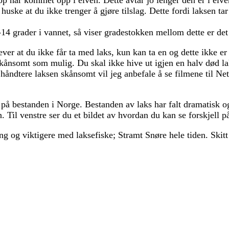
huske at du ikke trenger å gjøre tilslag. Dette fordi laksen ta
-14 grader i vannet, så viser gradestokken mellom dette er det 
er at du ikke får ta med laks, kun kan ta en og dette ikke er 
kånsomt som mulig. Du skal ikke hive ut igjen en halv død lak
 håndtere laksen skånsomt vil jeg anbefale å se filmene til N
are på bestanden i Norge. Bestanden av laks har falt dramatisk 
. Til venstre ser du et bildet av hvordan du kan se forskjell på
ang og viktigere med laksefiske; Stramt Snøre hele tiden. Skitt