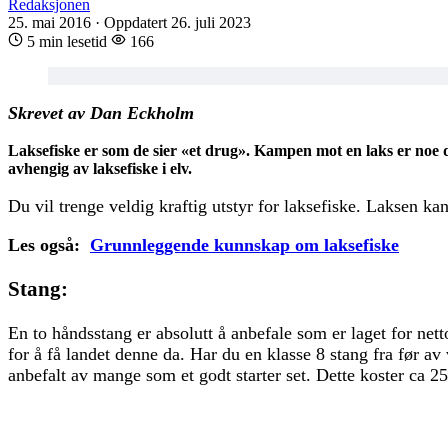
Redaksjonen
25. mai 2016
·
Oppdatert 26. juli 2023
5 min lesetid
166
Skrevet av Dan Eckholm
Laksefiske er som de sier «et drug». Kampen mot en laks er noe du
avhengig av laksefiske i elv.
Du vil trenge veldig kraftig utstyr for laksefiske. Laksen kan
Les også:
Grunnleggende kunnskap om laksefiske
Stang:
En to håndsstang er absolutt å anbefale som er laget for net
for å få landet denne da. Har du en klasse 8 stang fra før av 
anbefalt av mange som et godt starter set. Dette koster ca 2