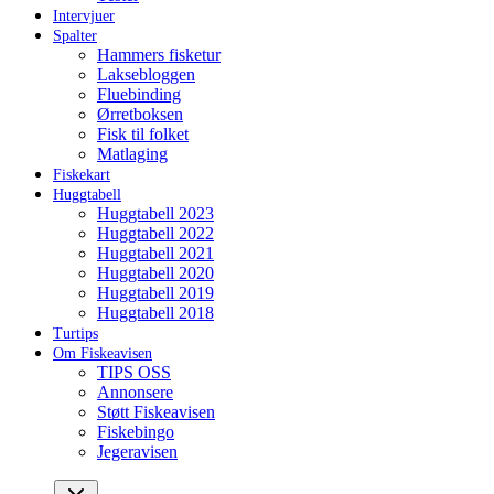
Intervjuer
Spalter
Hammers fisketur
Laksebloggen
Fluebinding
Ørretboksen
Fisk til folket
Matlaging
Fiskekart
Huggtabell
Huggtabell 2023
Huggtabell 2022
Huggtabell 2021
Huggtabell 2020
Huggtabell 2019
Huggtabell 2018
Turtips
Om Fiskeavisen
TIPS OSS
Annonsere
Støtt Fiskeavisen
Fiskebingo
Jegeravisen