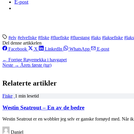
E-post
#elv
#elvefiske
#fiske
#fluefiske
#fluestang
#laks
#laksefiske
#laks
Del denne artikkelen
Facebook
X
LinkedIn
WhatsApp
E-post
← Forrige
Røyemekka i havgapet
Neste →
Årets første (tur)
Relaterte artikler
Fiske
1 min lesetid
Westin Seatrout – En av de bedre
Westin Seatrout er en wobbler jeg selv er ganske fornøyd med. Når ik
Daniel