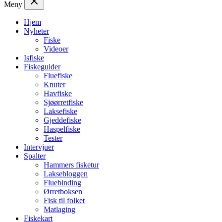
Meny
Hjem
Nyheter
Fiske
Videoer
Isfiske
Fiskeguider
Fluefiske
Knuter
Havfiske
Sjøørretfiske
Laksefiske
Gjeddefiske
Haspelfiske
Tester
Intervjuer
Spalter
Hammers fisketur
Laksebloggen
Fluebinding
Ørretboksen
Fisk til folket
Matlaging
Fiskekart