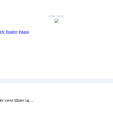
ANNONSE
elv
#snører
#stang
ke været tillater og…