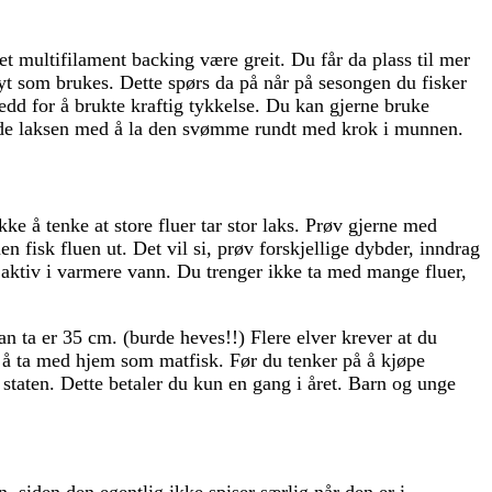
et multifilament backing være greit. Du får da plass til mer
lyt som brukes. Dette spørs da på når på sesongen du fisker
dd for å brukte kraftig tykkelse. Du kan gjerne bruke
 skade laksen med å la den svømme rundt med krok i munnen.
ikke å tenke at store fluer tar stor laks. Prøv gjerne med
n fisk fluen ut. Det vil si, prøv forskjellige dybder, inndrag
er aktiv i varmere vann. Du trenger ikke ta med mange fluer,
n ta er 35 cm. (burde heves!!) Flere elver krever at du
it å ta med hjem som matfisk. Før du tenker på å kjøpe
l staten. Dette betaler du kun en gang i året. Barn og unge
, siden den egentlig ikke spiser særlig når den er i