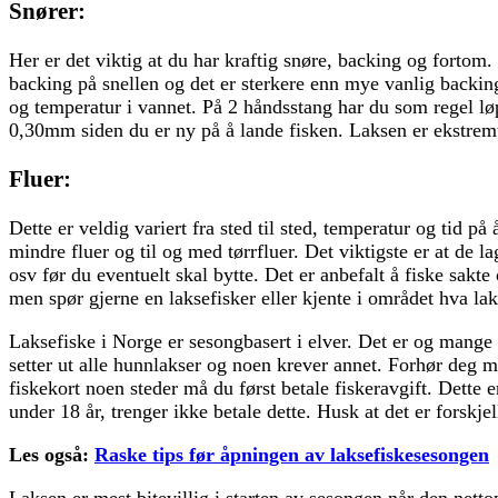
Snører:
Her er det viktig at du har kraftig snøre, backing og fortom.
backing på snellen og det er sterkere enn mye vanlig backing
og temperatur i vannet. På 2 håndsstang har du som regel lø
0,30mm siden du er ny på å lande fisken. Laksen er ekstremt
Fluer:
Dette er veldig variert fra sted til sted, temperatur og tid på
mindre fluer og til og med tørrfluer. Det viktigste er at de l
osv før du eventuelt skal bytte. Det er anbefalt å fiske sakt
men spør gjerne en laksefisker eller kjente i området hva la
Laksefiske i Norge er sesongbasert i elver. Det er og mange 
setter ut alle hunnlakser og noen krever annet. Forhør deg m
fiskekort noen steder må du først betale fiskeravgift. Dette e
under 18 år, trenger ikke betale dette. Husk at det er forskjell 
Les også:
Raske tips før åpningen av laksefiskesesongen
Laksen er mest bitevillig i starten av sesongen når den netto