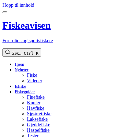
Hopp til innhold
Fiskeavisen
For fritids og sportsfiskere
Søk...
Ctrl K
Hjem
Nyheter
Fiske
Videoer
Isfiske
Fiskeguider
Fluefiske
Knuter
Havfiske
Sjøørretfiske
Laksefiske
Gjeddefiske
Haspelfiske
Tester