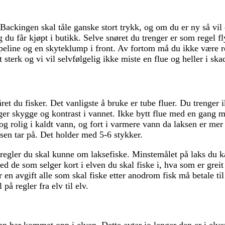
 Backingen skal tåle ganske stort trykk, og om du er ny så vil 
 du får kjøpt i butikk. Selve snøret du trenger er som regel f
peline og en skyteklump i front. Av fortom må du ikke være re
 sterk og vi vil selvfølgelig ikke miste en flue og heller i
 året du fisker. Det vanligste å bruke er tube fluer. Du trenger 
ager skygge og kontrast i vannet. Ikke bytt flue med en gang me
e og rolig i kaldt vann, og fort i varmere vann da laksen er m
ksen tar på. Det holder med 5-6 stykker.
regler du skal kunne om laksefiske. Minstemålet på laks du ka
ed de som selger kort i elven du skal fiske i, hva som er gre
r en avgift alle som skal fiske etter anodrom fisk må betale ti
på regler fra elv til elv.
pp har kommet opp i elven. Dette avtar jo lenger den er i elven