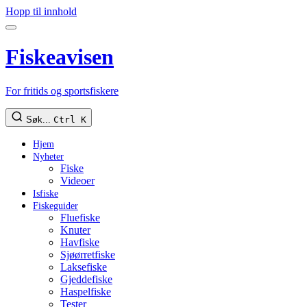
Hopp til innhold
Fiskeavisen
For fritids og sportsfiskere
Søk...
Ctrl K
Hjem
Nyheter
Fiske
Videoer
Isfiske
Fiskeguider
Fluefiske
Knuter
Havfiske
Sjøørretfiske
Laksefiske
Gjeddefiske
Haspelfiske
Tester