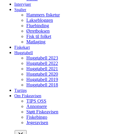
Intervjuer
Spalter
Hammers fisketur
Laksebloggen
Fluebinding
Ørretboksen
Fisk til folket
Matlaging
Fiskekart
Huggtabell
Huggtabell 2023
Huggtabell 2022
Huggtabell 2021
Huggtabell 2020
Huggtabell 2019
Huggtabell 2018
Turtips
Om Fiskeavisen
TIPS OSS
Annonsere
Støtt Fiskeavisen
Fiskebingo
Jegeravisen