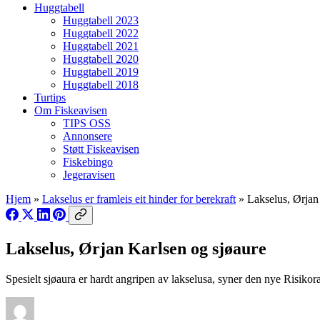
Huggtabell
Huggtabell 2023
Huggtabell 2022
Huggtabell 2021
Huggtabell 2020
Huggtabell 2019
Huggtabell 2018
Turtips
Om Fiskeavisen
TIPS OSS
Annonsere
Støtt Fiskeavisen
Fiskebingo
Jegeravisen
Hjem
»
Lakselus er framleis eit hinder for berekraft
»
Lakselus, Ørjan
Lakselus, Ørjan Karlsen og sjøaure
Spesielt sjøaura er hardt angripen av lakselusa, syner den nye Risik