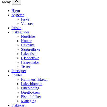
Meny
Hjem
Nyheter
Fiske
Videoer
Isfiske
Fiskeguider
Fluefiske
Knuter
Havfiske
Sjøørretfiske
Laksefiske
Gjeddefiske
Haspelfiske
Tester
Intervjuer
Spalter
Hammers fisketur
Laksebloggen
Fluebinding
Ørretboksen
Fisk til folket
Matlaging
Fiskekart