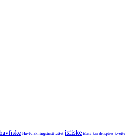
havfiske
isfiske
Havforskningsinstituttet
kveite
kan det spises
island