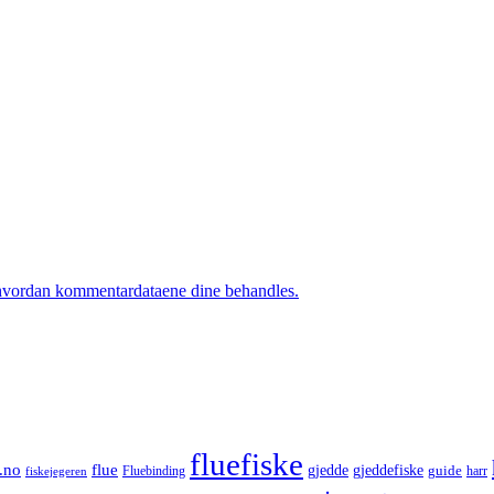
hvordan kommentardataene dine behandles.
fluefiske
.no
flue
gjedde
gjeddefiske
guide
harr
fiskejegeren
Fluebinding