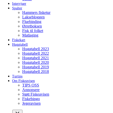
Intervjuer
Spalter
Hammers fisketur
Laksebloggen
Fluebinding
Ørretboksen
Fisk til folket
Matlaging
Fiskekart
Huggtabell
Huggtabell 2023
Huggtabell 2022
Huggtabell 2021
Huggtabell 2020
Huggtabell 2019
Huggtabell 2018
Turtips
Om Fiskeavisen
TIPS OSS
Annonsere
Støtt Fiskeavisen
Fiskebingo
Jegeravisen