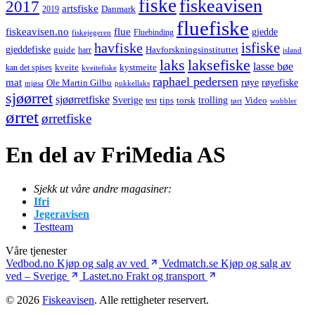
fiske
fiskeavisen
2017
artsfiske
Danmark
2019
fluefiske
fiskeavisen.no
flue
gjedde
fiskejegeren
Fluebinding
havfiske
isfiske
gjeddefiske
Havforskningsinstituttet
guide
harr
island
laks
laksefiske
lasse bøe
kveite
kystmeite
kan det spises
kveitefiske
raphael pedersen
mat
røye
røyefiske
Ole Martin Gilbu
mjøsa
pukkellaks
sjøørret
sjøørretfiske
trolling
Sverige
tips
torsk
Video
test
wobbler
tørt
ørret
ørretfiske
En del av FriMedia AS
Sjekk ut våre andre magasiner:
Ifri
Jegeravisen
Testteam
Våre tjenester
Vedbod.no
Kjøp og salg av ved
Vedmatch.se
Kjøp og salg av
ved – Sverige
Lastet.no
Frakt og transport
© 2026
Fiskeavisen
. Alle rettigheter reservert.