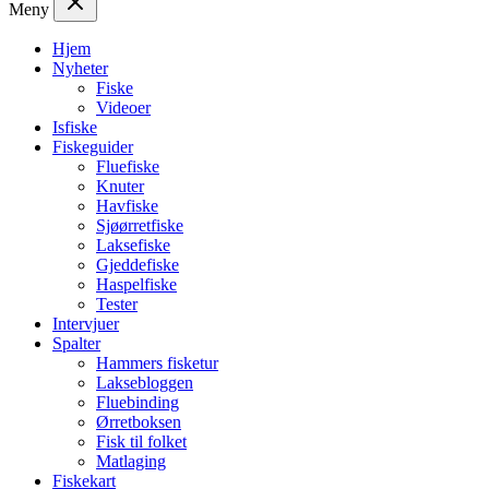
Meny
Hjem
Nyheter
Fiske
Videoer
Isfiske
Fiskeguider
Fluefiske
Knuter
Havfiske
Sjøørretfiske
Laksefiske
Gjeddefiske
Haspelfiske
Tester
Intervjuer
Spalter
Hammers fisketur
Laksebloggen
Fluebinding
Ørretboksen
Fisk til folket
Matlaging
Fiskekart