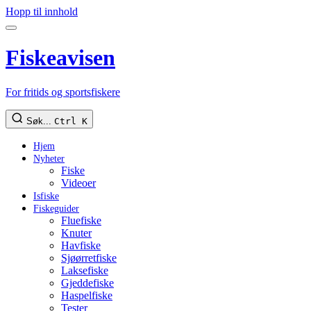
Hopp til innhold
Fiskeavisen
For fritids og sportsfiskere
Søk...
Ctrl K
Hjem
Nyheter
Fiske
Videoer
Isfiske
Fiskeguider
Fluefiske
Knuter
Havfiske
Sjøørretfiske
Laksefiske
Gjeddefiske
Haspelfiske
Tester