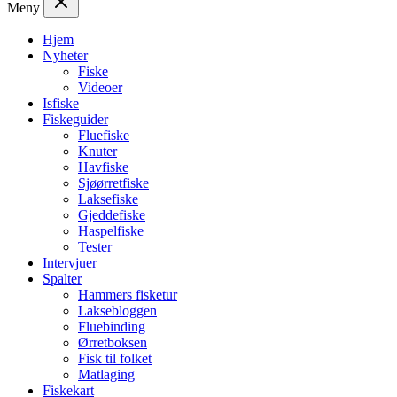
Meny
Hjem
Nyheter
Fiske
Videoer
Isfiske
Fiskeguider
Fluefiske
Knuter
Havfiske
Sjøørretfiske
Laksefiske
Gjeddefiske
Haspelfiske
Tester
Intervjuer
Spalter
Hammers fisketur
Laksebloggen
Fluebinding
Ørretboksen
Fisk til folket
Matlaging
Fiskekart