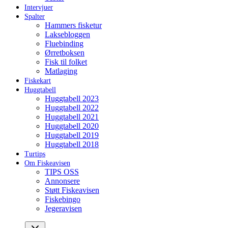
Intervjuer
Spalter
Hammers fisketur
Laksebloggen
Fluebinding
Ørretboksen
Fisk til folket
Matlaging
Fiskekart
Huggtabell
Huggtabell 2023
Huggtabell 2022
Huggtabell 2021
Huggtabell 2020
Huggtabell 2019
Huggtabell 2018
Turtips
Om Fiskeavisen
TIPS OSS
Annonsere
Støtt Fiskeavisen
Fiskebingo
Jegeravisen