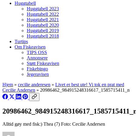
Huggtabell
Huggtabell 2023
Huggtabell 2022
Huggtabell 2021
Huggtabell 2020
Huggtabell 2019
Huggtabell 2018
Turtips
Om Fiskeavisen
TIPS OSS
Annonsere
Støtt Fiskeavisen
Fiskebingo
Jegeravisen
Hjem
»
cecilie anderesen
»
Livet er best ute! Vi tok en prat med
Cecilie Andersen
»
20986462_984915248316617_1585715411_n
20986462_984915248316617_1585715411_
Alltid gøy med fisk:) Thea (7) Foto: Cecilie Andersen