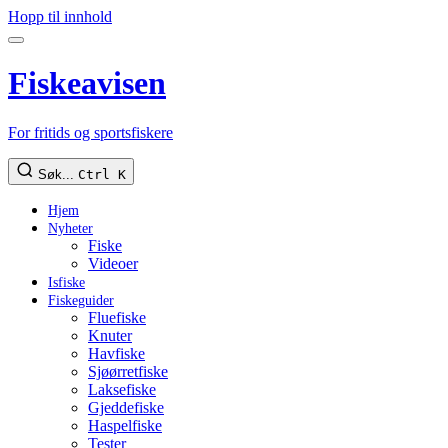
Hopp til innhold
Fiskeavisen
For fritids og sportsfiskere
Søk...
Ctrl K
Hjem
Nyheter
Fiske
Videoer
Isfiske
Fiskeguider
Fluefiske
Knuter
Havfiske
Sjøørretfiske
Laksefiske
Gjeddefiske
Haspelfiske
Tester