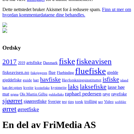
Dette nettstedet bruker Akismet for å redusere spam.
Finn ut mer om
hvordan kommentardataene dine behandles.
Ordsky
fiske
fiskeavisen
2017
artsfiske
Danmark
2019
fluefiske
fiskeavisen.no
flue
gjedde
fiskejegeren
Fluebinding
havfiske
isfiske
gjeddefiske
Havforskningsinstituttet
guide
harr
island
laks
laksefiske
lasse bøe
kveite
kystmeite
kan det spises
kveitefiske
raphael pedersen
mat
røye
røyefiske
Ole Martin Gilbu
mjøsa
pukkellaks
sjøørret
sjøørretfiske
trolling
Sverige
tips
torsk
Video
test
wobbler
tørt
ørret
ørretfiske
En del av FriMedia AS