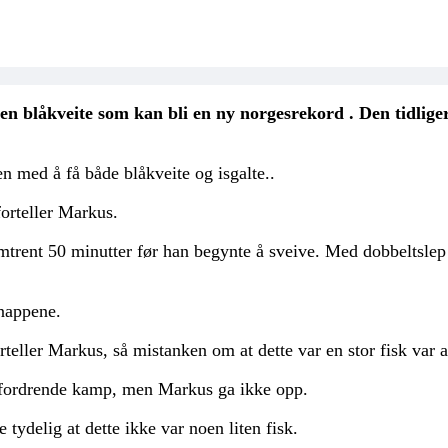
 blåkveite som kan bli en ny norgesrekord . Den tidliger
n med å få både blåkveite og isgalte..
orteller Markus.
rent 50 minutter før han begynte å sveive. Med dobbeltslep o
 nappene.
rteller Markus, så mistanken om at dette var en stor fisk var ab
utfordrende kamp, men Markus ga ikke opp.
tydelig at dette ikke var noen liten fisk.