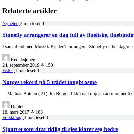
Relaterte artikler
Nyheter
2 min lesetid
Stonefly arrangerer en dag full av fluefiske, fluebi
I samarbeid med Musikk-Kjeller’n arrangerer Stonefly en hel dag med 
Redaksjonen
24. september 2019
150
Fiske
1 min lesetid
Norges rekord på 5 trådet tangbrosme
Mathias Botnen ( 21) fra Bergen fikk i natt opp sin art nummer 6
Daniel
18. mars 2017
163
Forskning
3 min lesetid
Sjøørret som drar tidlig til sjøs klarer seg bedre