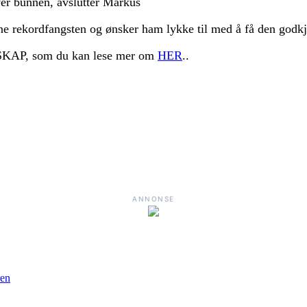
ver bunnen, avslutter Markus
 rekordfangsten og ønsker ham lykke til med å få den godkj
LSKAP, som du kan lese mer om
HER
..
ANNONSE
ren