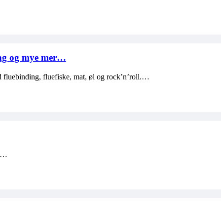
nding og mye mer…
fluebinding, fluefiske, mat, øl og rock’n’roll.…
7.…