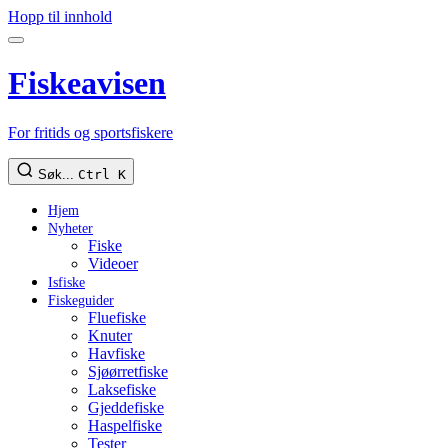
Hopp til innhold
Fiskeavisen
For fritids og sportsfiskere
Søk...
Ctrl K
Hjem
Nyheter
Fiske
Videoer
Isfiske
Fiskeguider
Fluefiske
Knuter
Havfiske
Sjøørretfiske
Laksefiske
Gjeddefiske
Haspelfiske
Tester