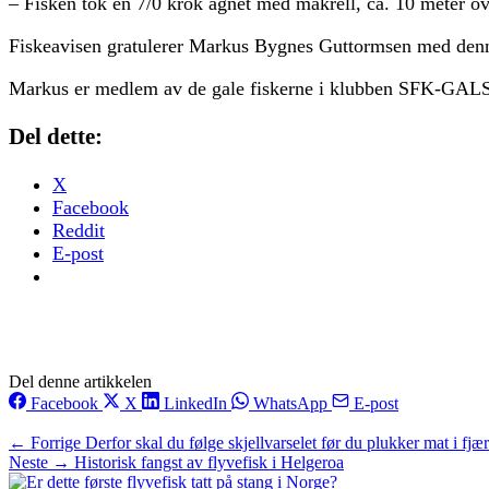
– Fisken tok en 7/0 krok agnet med makrell, ca. 10 meter o
Fiskeavisen gratulerer Markus Bygnes Guttormsen med denne
Markus er medlem av de gale fiskerne i klubben SFK-GA
Del dette:
X
Facebook
Reddit
E-post
Del denne artikkelen
Facebook
X
LinkedIn
WhatsApp
E-post
← Forrige
Derfor skal du følge skjellvarselet før du plukker mat i fjæ
Neste →
Historisk fangst av flyvefisk i Helgeroa