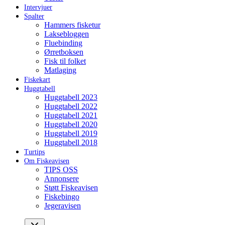
Intervjuer
Spalter
Hammers fisketur
Laksebloggen
Fluebinding
Ørretboksen
Fisk til folket
Matlaging
Fiskekart
Huggtabell
Huggtabell 2023
Huggtabell 2022
Huggtabell 2021
Huggtabell 2020
Huggtabell 2019
Huggtabell 2018
Turtips
Om Fiskeavisen
TIPS OSS
Annonsere
Støtt Fiskeavisen
Fiskebingo
Jegeravisen