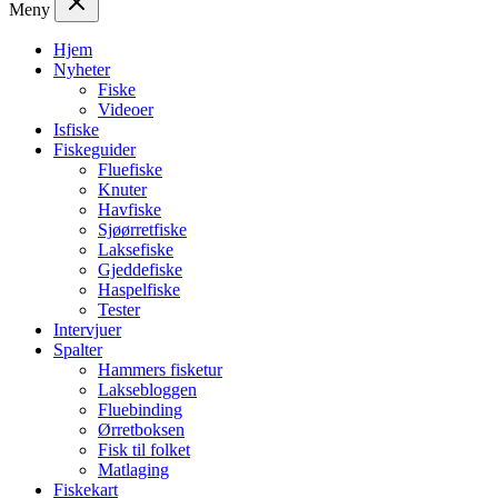
Meny
Hjem
Nyheter
Fiske
Videoer
Isfiske
Fiskeguider
Fluefiske
Knuter
Havfiske
Sjøørretfiske
Laksefiske
Gjeddefiske
Haspelfiske
Tester
Intervjuer
Spalter
Hammers fisketur
Laksebloggen
Fluebinding
Ørretboksen
Fisk til folket
Matlaging
Fiskekart