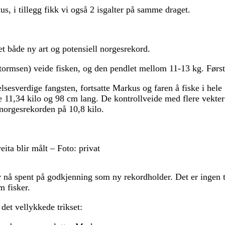
us, i tillegg fikk vi også 2 isgalter på samme draget.
t både ny art og potensiell norgesrekord.
tormsen) veide fisken, og den pendlet mellom 11-13 kg. Først 
lsesverdige fangsten, fortsatte Markus og faren å fiske i hele 
le 11,34 kilo og 98 cm lang. De kontrollveide med flere vekter
 norgesrekorden på 10,8 kilo.
eita blir målt – Foto: privat
 nå spent på godkjenning som ny rekordholder. Det er ingen tv
 fisker.
det vellykkede trikset: