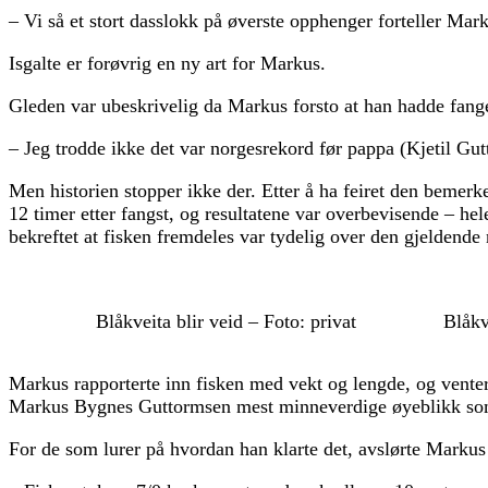
– Vi så et stort dasslokk på øverste opphenger forteller Mark
Isgalte er forøvrig en ny art for Markus.
Gleden var ubeskrivelig da Markus forsto at han hadde fange
– Jeg trodde ikke det var norgesrekord før pappa (Kjetil Gut
Men historien stopper ikke der. Etter å ha feiret den bemerke
12 timer etter fangst, og resultatene var overbevisende – he
bekreftet at fisken fremdeles var tydelig over den gjeldende
Blåkveita blir veid – Foto: privat
Blåkv
Markus rapporterte inn fisken med vekt og lengde, og venter
Markus Bygnes Guttormsen mest minneverdige øyeblikk som
For de som lurer på hvordan han klarte det, avslørte Markus 