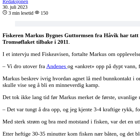
Redaksjonen
30. juli 2023
3 min lesetid
150
Fiskeren Markus Bygnes Guttormsen fra Håvik har tatt en
Tromsøflaket tilbake i 2011
.
I et intervju med Fiskeavisen, fortalte Markus om opplevelse
– Vi dro utover fra
Andenes
og «ankret» opp på dypt vann, f
Markus beskrev ivrig hvordan agnet lå med bunnkontakt i omt
skulle vise seg å bli en minneverdig kamp.
Det tok ikke lang tid før Markus merket de første, uvanlige
– Det var tungt å dra opp, og jeg kjente 3-4 kraftige rykk, fo
Med sterk strøm og bra med motstand i fisken, var det en 
Etter heftige 30-35 minutter kom fisken nær båten, og det ble 