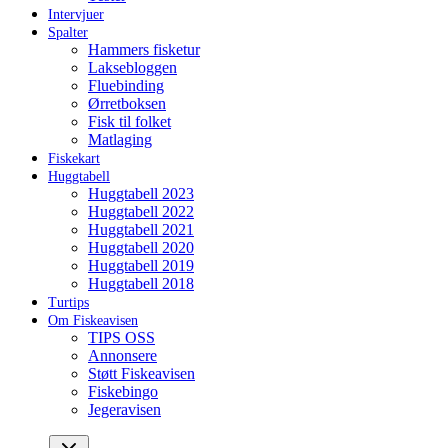
Intervjuer
Spalter
Hammers fisketur
Laksebloggen
Fluebinding
Ørretboksen
Fisk til folket
Matlaging
Fiskekart
Huggtabell
Huggtabell 2023
Huggtabell 2022
Huggtabell 2021
Huggtabell 2020
Huggtabell 2019
Huggtabell 2018
Turtips
Om Fiskeavisen
TIPS OSS
Annonsere
Støtt Fiskeavisen
Fiskebingo
Jegeravisen