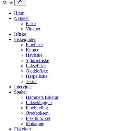
Meny
Hjem
Nyheter
Fiske
Videoer
Isfiske
Fiskeguider
Fluefiske
Knuter
Havfiske
Sjøørretfiske
Laksefiske
Gjeddefiske
Haspelfiske
Tester
Intervjuer
Spalter
Hammers fisketur
Laksebloggen
Fluebinding
Ørretboksen
Fisk til folket
Matlaging
Fiskekart