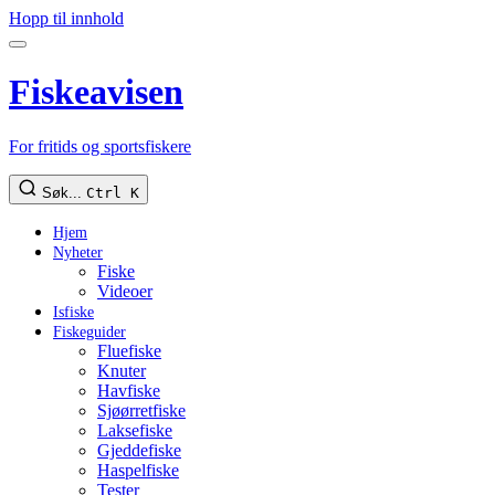
Hopp til innhold
Fiskeavisen
For fritids og sportsfiskere
Søk...
Ctrl K
Hjem
Nyheter
Fiske
Videoer
Isfiske
Fiskeguider
Fluefiske
Knuter
Havfiske
Sjøørretfiske
Laksefiske
Gjeddefiske
Haspelfiske
Tester