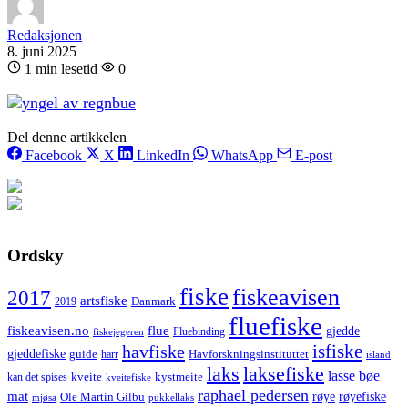
Redaksjonen
8. juni 2025
1 min lesetid
0
Del denne artikkelen
Facebook
X
LinkedIn
WhatsApp
E-post
Ordsky
fiske
fiskeavisen
2017
artsfiske
Danmark
2019
fluefiske
fiskeavisen.no
flue
gjedde
fiskejegeren
Fluebinding
havfiske
isfiske
gjeddefiske
Havforskningsinstituttet
guide
harr
island
laks
laksefiske
lasse bøe
kveite
kystmeite
kan det spises
kveitefiske
raphael pedersen
mat
røye
røyefiske
Ole Martin Gilbu
mjøsa
pukkellaks