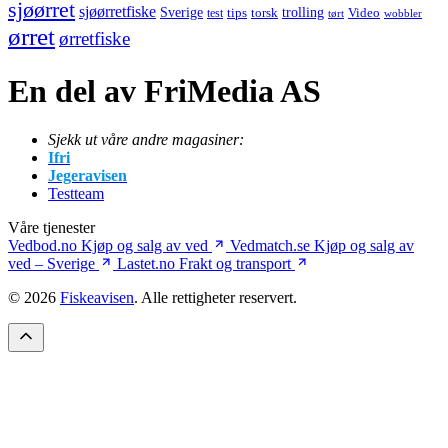
sjøørret
sjøørretfiske
trolling
Sverige
tips
torsk
Video
test
wobbler
tørt
ørret
ørretfiske
En del av FriMedia AS
Sjekk ut våre andre magasiner:
Ifri
Jegeravisen
Testteam
Våre tjenester
Vedbod.no
Kjøp og salg av ved
Vedmatch.se
Kjøp og salg av
ved – Sverige
Lastet.no
Frakt og transport
© 2026
Fiskeavisen
. Alle rettigheter reservert.