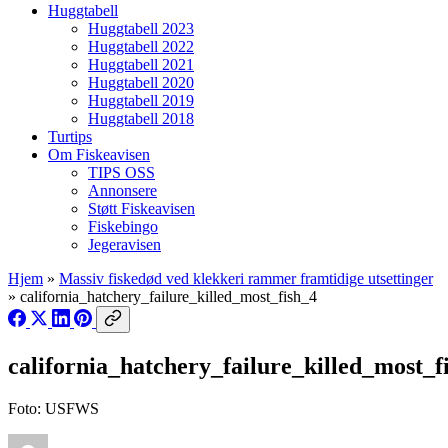
Huggtabell
Huggtabell 2023
Huggtabell 2022
Huggtabell 2021
Huggtabell 2020
Huggtabell 2019
Huggtabell 2018
Turtips
Om Fiskeavisen
TIPS OSS
Annonsere
Støtt Fiskeavisen
Fiskebingo
Jegeravisen
Hjem
»
Massiv fiskedød ved klekkeri rammer framtidige utsettinger
»
california_hatchery_failure_killed_most_fish_4
california_hatchery_failure_killed_most_f
Foto: USFWS