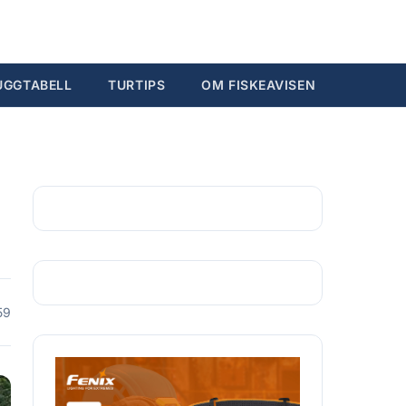
Søk...
Ctrl K
UGGTABELL
TURTIPS
OM FISKEAVISEN
59