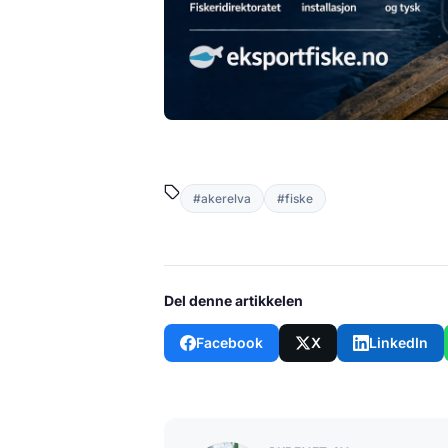
#akerelva
#fiske
Del denne artikkelen
Facebook
X
LinkedIn