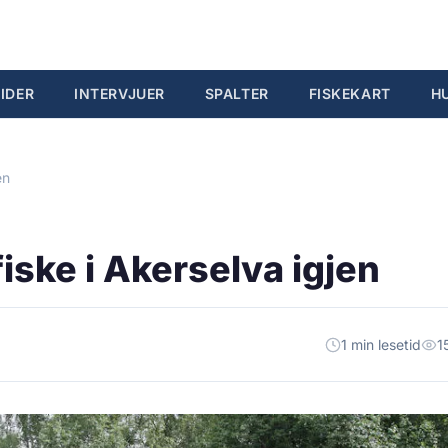
IDER
INTERVJUER
SPALTER
FISKEKART
H
en
fiske i Akerselva igjen
1 min lesetid
1