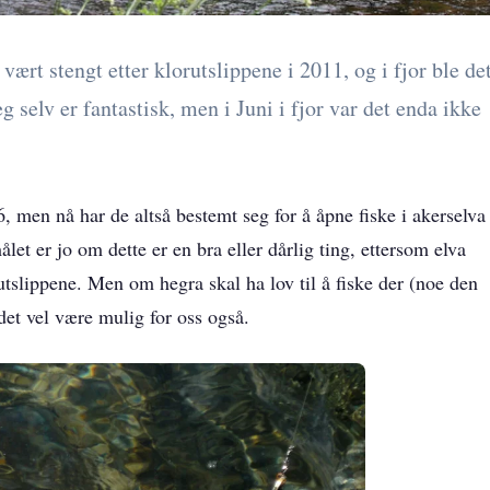
vært stengt etter klorutslippene i 2011, og i fjor ble de
seg selv er fantastisk, men i Juni i fjor var det enda ikke
, men nå har de altså bestemt seg for å åpne fiske i akerselva
ålet er jo om dette er en bra eller dårlig ting, ettersom elva
 utslippene. Men om hegra skal ha lov til å fiske der (noe den
 det vel være mulig for oss også.