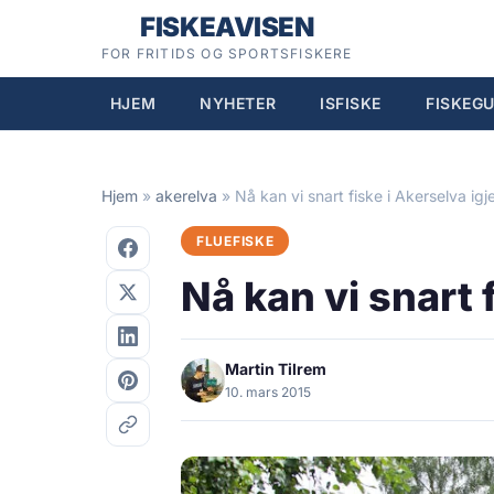
Hopp
FISKEAVISEN
til
FOR FRITIDS OG SPORTSFISKERE
innhold
HJEM
NYHETER
ISFISKE
FISKEGU
Hjem
»
akerelva
»
Nå kan vi snart fiske i Akerselva igj
FLUEFISKE
Nå kan vi snart 
Martin Tilrem
10. mars 2015