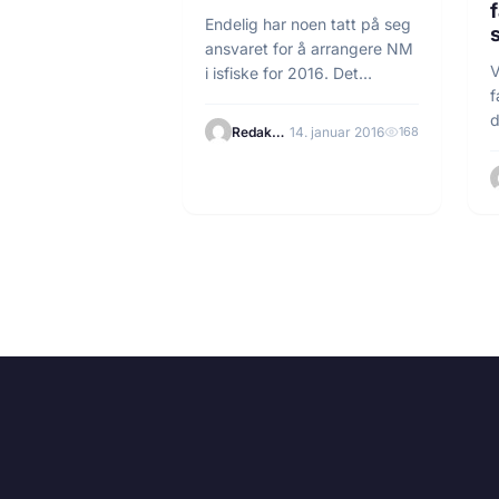
f
Endelig har noen tatt på seg
ansvaret for å arrangere NM
V
i isfiske for 2016. Det…
f
d
Redaksjonen
14. januar 2016
168
l