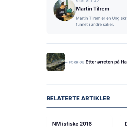
SKREVET AV
Martin Tilrem
Martin Tilrem er en Ung skr
funnet i andre saker.
Etter ørreten på Ha
← FORRIGE
RELATERTE ARTIKLER
1 min lesetid
FISKE
NM isfiske 2016