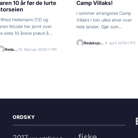
aren 10 år før de lurte
Camp Villaks!
storseien
I sommer arrangeres Camp
ilfred Heilemann (13) og
Villaks i tolv ulike elver over
aren Nicolai har jevnt over
hele landet. Gjør som
e siste 10 årene prøvd å
kameratene Jakob…
ure…
Redaksjonen
4. april 2019
153
Redaksjonen
10. februar 2020
149
ORDSKY
fiske
2017