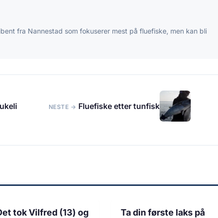
ibent fra Nannestad som fokuserer mest på fluefiske, men kan bli
ukeli
Fluefiske etter tunfisk
NESTE →
1 min lesetid
1 min lesetid
FISKE
LAKSEFISKE
Det tok Vilfred (13) og
Ta din første laks på