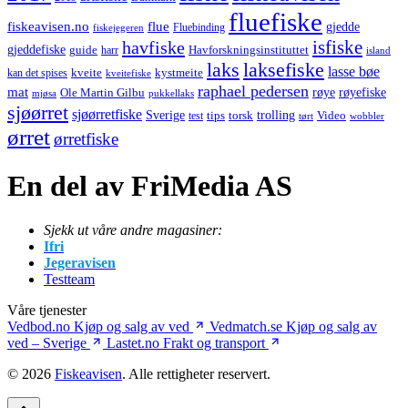
fluefiske
fiskeavisen.no
flue
gjedde
fiskejegeren
Fluebinding
havfiske
isfiske
gjeddefiske
Havforskningsinstituttet
guide
harr
island
laks
laksefiske
lasse bøe
kveite
kystmeite
kan det spises
kveitefiske
raphael pedersen
mat
røye
røyefiske
Ole Martin Gilbu
mjøsa
pukkellaks
sjøørret
sjøørretfiske
trolling
Sverige
tips
torsk
Video
test
wobbler
tørt
ørret
ørretfiske
En del av FriMedia AS
Sjekk ut våre andre magasiner:
Ifri
Jegeravisen
Testteam
Våre tjenester
Vedbod.no
Kjøp og salg av ved
Vedmatch.se
Kjøp og salg av
ved – Sverige
Lastet.no
Frakt og transport
© 2026
Fiskeavisen
. Alle rettigheter reservert.