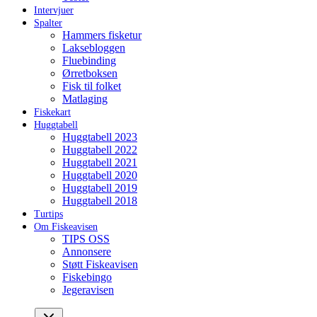
Intervjuer
Spalter
Hammers fisketur
Laksebloggen
Fluebinding
Ørretboksen
Fisk til folket
Matlaging
Fiskekart
Huggtabell
Huggtabell 2023
Huggtabell 2022
Huggtabell 2021
Huggtabell 2020
Huggtabell 2019
Huggtabell 2018
Turtips
Om Fiskeavisen
TIPS OSS
Annonsere
Støtt Fiskeavisen
Fiskebingo
Jegeravisen