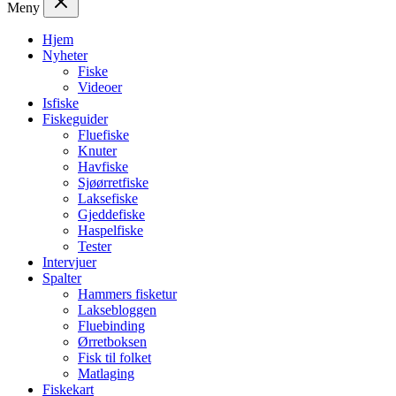
Meny
Hjem
Nyheter
Fiske
Videoer
Isfiske
Fiskeguider
Fluefiske
Knuter
Havfiske
Sjøørretfiske
Laksefiske
Gjeddefiske
Haspelfiske
Tester
Intervjuer
Spalter
Hammers fisketur
Laksebloggen
Fluebinding
Ørretboksen
Fisk til folket
Matlaging
Fiskekart