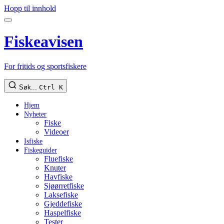
Hopp til innhold
Fiskeavisen
For fritids og sportsfiskere
Søk...
Ctrl K
Hjem
Nyheter
Fiske
Videoer
Isfiske
Fiskeguider
Fluefiske
Knuter
Havfiske
Sjøørretfiske
Laksefiske
Gjeddefiske
Haspelfiske
Tester