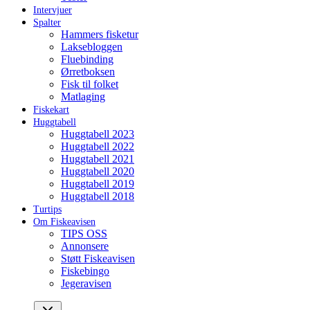
Intervjuer
Spalter
Hammers fisketur
Laksebloggen
Fluebinding
Ørretboksen
Fisk til folket
Matlaging
Fiskekart
Huggtabell
Huggtabell 2023
Huggtabell 2022
Huggtabell 2021
Huggtabell 2020
Huggtabell 2019
Huggtabell 2018
Turtips
Om Fiskeavisen
TIPS OSS
Annonsere
Støtt Fiskeavisen
Fiskebingo
Jegeravisen