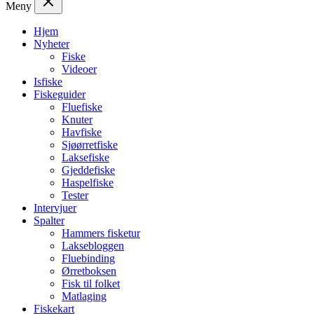
Meny
Hjem
Nyheter
Fiske
Videoer
Isfiske
Fiskeguider
Fluefiske
Knuter
Havfiske
Sjøørretfiske
Laksefiske
Gjeddefiske
Haspelfiske
Tester
Intervjuer
Spalter
Hammers fisketur
Laksebloggen
Fluebinding
Ørretboksen
Fisk til folket
Matlaging
Fiskekart