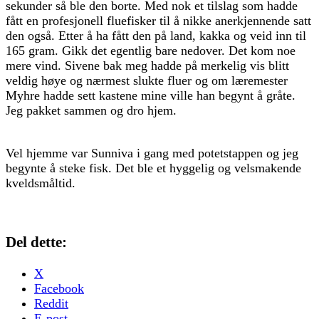
sekunder så ble den borte. Med nok et tilslag som hadde
fått en profesjonell fluefisker til å nikke anerkjennende satt
den også. Etter å ha fått den på land, kakka og veid inn til
165 gram. Gikk det egentlig bare nedover. Det kom noe
mere vind. Sivene bak meg hadde på merkelig vis blitt
veldig høye og nærmest slukte fluer og om læremester
Myhre hadde sett kastene mine ville han begynt å gråte.
Jeg pakket sammen og dro hjem.
Vel hjemme var Sunniva i gang med potetstappen og jeg
begynte å steke fisk. Det ble et hyggelig og velsmakende
kveldsmåltid.
Del dette:
X
Facebook
Reddit
E-post