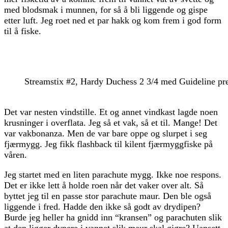
med blodsmak i munnen, for så å bli liggende og gispe
etter luft. Jeg roet ned et par hakk og kom frem i god form
til å fiske.
Streamstix #2, Hardy Duchess 2 3/4 med Guideline pre
Det var nesten vindstille. Et og annet vindkast lagde noen
krusninger i overflata. Jeg så et vak, så et til. Mange! Det
var vakbonanza. Men de var bare oppe og slurpet i seg
fjærmygg. Jeg fikk flashback til kilent fjærmyggfiske på
våren.
Jeg startet med en liten parachute mygg. Ikke noe respons.
Det er ikke lett å holde roen når det vaker over alt. Så
byttet jeg til en passe stor parachute maur. Den ble også
liggende i fred. Hadde den ikke så godt av drydipen?
Burde jeg heller ha gnidd inn “kransen” og parachuten slik
at den ligger dypere i vannet slik maur skal gjøre? Uansett