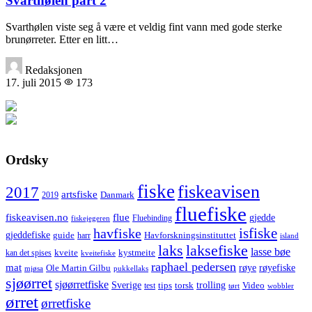
Svarthølen part 2
Svarthølen viste seg å være et veldig fint vann med gode sterke
brunørreter. Etter en litt…
Redaksjonen
17. juli 2015
173
Ordsky
fiske
fiskeavisen
2017
artsfiske
Danmark
2019
fluefiske
fiskeavisen.no
flue
gjedde
fiskejegeren
Fluebinding
havfiske
isfiske
gjeddefiske
Havforskningsinstituttet
guide
harr
island
laks
laksefiske
lasse bøe
kveite
kystmeite
kan det spises
kveitefiske
raphael pedersen
mat
røye
røyefiske
Ole Martin Gilbu
mjøsa
pukkellaks
sjøørret
sjøørretfiske
trolling
Sverige
tips
torsk
Video
test
wobbler
tørt
ørret
ørretfiske