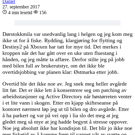
Daniel
27. september 2017
4 min lesetid
156
Dørstokkmila var usedvanlig lang i helgen og jeg kom meg
ikke ut for å fiske. Rydding, klargjøring for flytting og
Destiny2 på Xboxen har tatt for mye tid. Det merkes i
kroppen når det har gått over en uke uten fluestang i
hånden, og jeg måtte ta affære. Derfor stilte jeg på jobb
med bilen full av brukerutstyr, om det ikke ble
overtidsjobbing var planen klar: Østmarka etter jobb.
Overtid ble det ikke noe av. Jeg snek meg heller avgårde
litt før. Det er ikke lett å konsentrere seg om patching av
arbeidsstasjoner og Active Directory når høstørreten venter
i et lite vann i skogen. Etter en kjapp skifteseanse på
kontoret nærmest løp jeg ut til bilen og dro avgårde. Etter
å ha parkert og var på vei opp i lia slo det meg at jeg
gledet meg så mye at jeg hadde begynt å stresse oppover.
Noe jeg absolutt ikke har kondisjon til. Det blir jo ikke noe
mer fisketid av å komme frem til vannet våt av svette og