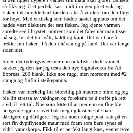
så fikk jeg til et perfekt kast midt i ringen på et vak, og
fisken tok umiddelbart før den rakk å vurdere om den fløyt
for høyt. Med et tilslag som hadde høstet applaus om det
hadde vært tilskuere der satt fisken. Jeg kjente varmen
spredte seg i brystet, omtrent som det føles når man tisser
på seg, før det blir vått, kaldt og kjipt. Det var bare å
trekke inn fisken. Få den i håven og på land. Det var lenge
siden sist.
Siden det tydeligvis er mer enn nok fisk i dette vannet
kakket jeg den før jeg testa den nye digitalvekta fra Ali
Express. 200 blank. Ikke noe rugg, men morsomt med #2
stanga og finfin i steikepanna.
Fisken var merkelig lite bitevillig på maurene mine og jeg
ble litt stressa av vakingen og forøkene på å treffe på rett
sted til rett tid. Noe som førte til at mer enn en flue ble
hengende igjen i sivet bak meg og kastene ble bare
dårligere og dårligere. Jeg tok noen rolige pust, satt på en
sort fin dyptflytende maur med foam som bare synes så
vidt i vannskorpa. Fikk til et perfekt langt kast, ventet tyve