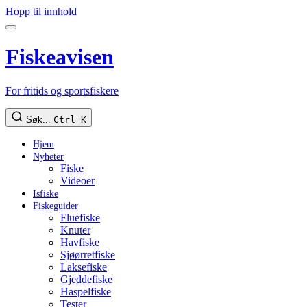
Hopp til innhold
Fiskeavisen
For fritids og sportsfiskere
Søk...
Ctrl K
Hjem
Nyheter
Fiske
Videoer
Isfiske
Fiskeguider
Fluefiske
Knuter
Havfiske
Sjøørretfiske
Laksefiske
Gjeddefiske
Haspelfiske
Tester