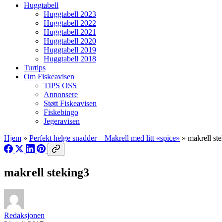
Huggtabell
Huggtabell 2023
Huggtabell 2022
Huggtabell 2021
Huggtabell 2020
Huggtabell 2019
Huggtabell 2018
Turtips
Om Fiskeavisen
TIPS OSS
Annonsere
Støtt Fiskeavisen
Fiskebingo
Jegeravisen
Hjem
»
Perfekt helge snadder – Makrell med litt «spice»
»
makrell st
makrell steking3
Redaksjonen