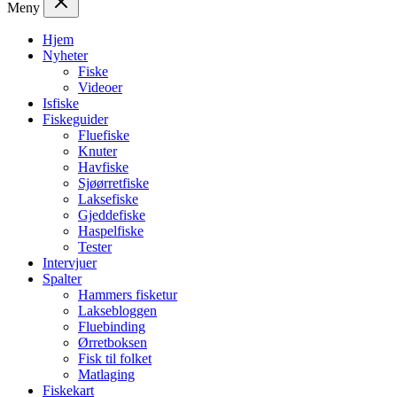
Meny
Hjem
Nyheter
Fiske
Videoer
Isfiske
Fiskeguider
Fluefiske
Knuter
Havfiske
Sjøørretfiske
Laksefiske
Gjeddefiske
Haspelfiske
Tester
Intervjuer
Spalter
Hammers fisketur
Laksebloggen
Fluebinding
Ørretboksen
Fisk til folket
Matlaging
Fiskekart