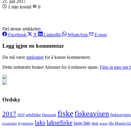
21. juli 2017
1 min lesetid
0
Del denne artikkelen
Facebook
X
LinkedIn
WhatsApp
E-post
Legg igjen en kommentar
Du må være
innlogget
for å kunne kommentere.
Dette nettstedet bruker Akismet for å redusere spam.
Finn ut mer om 
Ordsky
fiske
fiskeavisen
2017
artsfiske
fiskeavisen
Danmark
2019
laks
laksefiske
lasse bøe
mat
kystmeite
Ole Martin Gi
kveitefiske
mjøsa