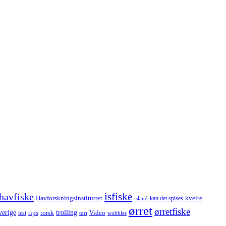
havfiske
isfiske
Havforskningsinstituttet
kveite
kan det spises
island
ørret
ørretfiske
trolling
verige
tips
torsk
Video
test
wobbler
tørt