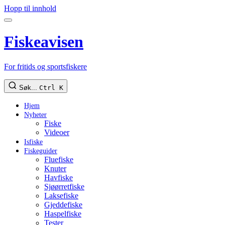
Hopp til innhold
Fiskeavisen
For fritids og sportsfiskere
Søk...
Ctrl K
Hjem
Nyheter
Fiske
Videoer
Isfiske
Fiskeguider
Fluefiske
Knuter
Havfiske
Sjøørretfiske
Laksefiske
Gjeddefiske
Haspelfiske
Tester