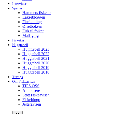
Intervjuer
Spalter
Hammers fisketur
Laksebloggen
Fluebinding
Ørretboksen
Fisk til folket
Matlaging
Fiskekart
Huggtabell
Huggtabell 2023
Huggtabell 2022
Huggtabell 2021
Huggtabell 2020
Huggtabell 2019
Huggtabell 2018
Turtips
Om Fiskeavisen
TIPS OSS
Annonsere
Støtt Fiskeavisen
Fiskebingo
Jegeravisen