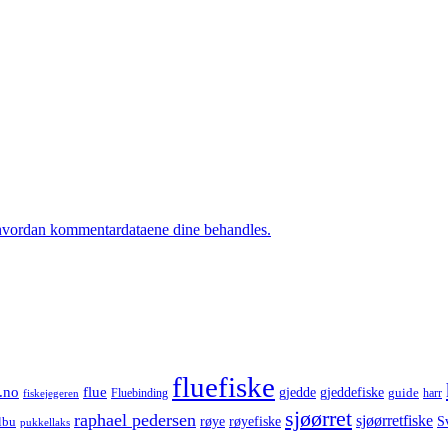
hvordan kommentardataene dine behandles.
fluefiske
.no
flue
gjedde
gjeddefiske
guide
harr
fiskejegeren
Fluebinding
sjøørret
raphael pedersen
sjøørretfiske
røye
røyefiske
lbu
S
pukkellaks