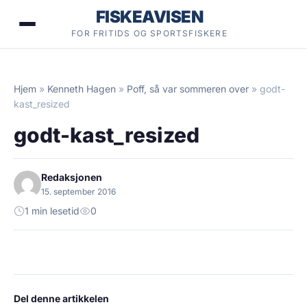
Hopp
FISKEAVISEN
til
FOR FRITIDS OG SPORTSFISKERE
innhold
Hjem
»
Kenneth Hagen
»
Poff, så var sommeren over
»
godt-
kast_resized
godt-kast_resized
Redaksjonen
15. september 2016
1 min lesetid
0
Del denne artikkelen