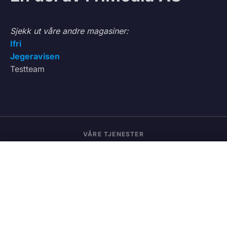
Sjekk ut våre andre magasiner:
Ifri
Jegeravisen
Testteam
VÅRE TJENESTER
0
Vedbod.no
Kjøp og salg av ved
Vedmatch.se
Kjøp og salg av ved – Sverige
Lastet.no
Frakt og transport