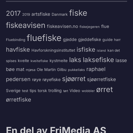
fiske
2017
artsfiske
Danmark
2019
fiskeavisen
fiskeavisen.no
flue
fiskejegeren
fluefiske
gjedde
gjeddefiske
guide
harr
Fluebinding
havfiske
isfiske
Havforskningsinstituttet
kan det
island
laksefiske
laks
lasse
kveite
kystmeite
spises
kveitefiske
raphael
bøe
mat
Ole Martin Gilbu
mjøsa
pukkellaks
sjøørret
pedersen
sjøørretfiske
røye
røyefiske
ørret
trolling
Sverige
tips
torsk
Video
test
wobbler
tørt
ørretfiske
En del av FriMedia AS